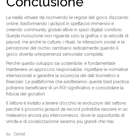
Conclusione
La realtà virtuale sta riscrivendo le regole del gioco d’azzardo
online, trasformando i jackpot in spettacoli immersivi e
creando community globali attive in spazi digitali condivisi.
Questa rivoluzione non riguarda solo la grafica o la velocità di
payout, ma anche la cultura: i rituali, le interazioni sociali e la
percezione del rischio cambiano radicalmente quando il
gioco diventa un’esperienza sensoriale completa.
Perché questo sviluppo sia sostenibile, è fondamentale
mantenere un approccio responsabile, rispettare le normative
internazionali e garantire la sicurezza dei dati biometrici e
finanziari. Le piattaforme che adotteranno queste best practice
potranno beneficiare di un ROI significativo e consolidare la
fiducia dei giocatori.
Il lettore è invitato a tenere d’occhio le evoluzioni del settore,
perché il prossimo jackpot da record potrebbe nascere in un
metaverso ancora più interconnesso, dove le opportunità di
vincita e di socializzazione saranno più grandi che mai.
Genel