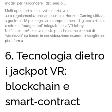
mode” per nascondere i dati sensibili.
Molti operatori hanno avviato iniziative di
auto‑regolamentazione: ad esempio, Horizon Gaming utilizza
algoritmi di IA per segnalare comportamenti di gioco a rischio
e offre un “budget tool” integrato nella VR lobby.
Netfutures2016 elenca queste pratiche come esempi di
“sicurezza” da tenere in considerazione quando si sceglie una
piattaforma.
6. Tecnologia dietro
i jackpot VR:
blockchain e
smart‑contract