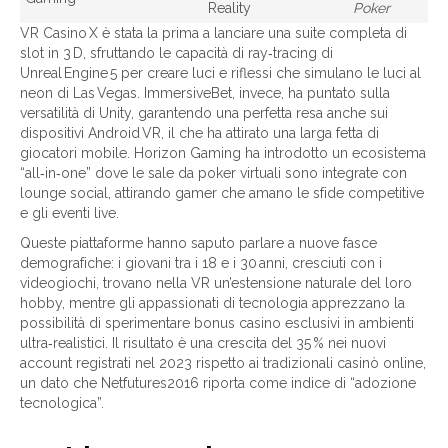
Reality
Poker
VR Casino X è stata la prima a lanciare una suite completa di
slot in 3 D, sfruttando le capacità di ray‑tracing di
Unreal Engine 5 per creare luci e riflessi che simulano le luci al
neon di Las Vegas. ImmersiveBet, invece, ha puntato sulla
versatilità di Unity, garantendo una perfetta resa anche sui
dispositivi Android VR, il che ha attirato una larga fetta di
giocatori mobile. Horizon Gaming ha introdotto un ecosistema
“all‑in‑one” dove le sale da poker virtuali sono integrate con
lounge social, attirando gamer che amano le sfide competitive
e gli eventi live.
Queste piattaforme hanno saputo parlare a nuove fasce
demografiche: i giovani tra i 18 e i 30 anni, cresciuti con i
videogiochi, trovano nella VR un’estensione naturale del loro
hobby, mentre gli appassionati di tecnologia apprezzano la
possibilità di sperimentare bonus casino esclusivi in ambienti
ultra‑realistici. Il risultato è una crescita del 35 % nei nuovi
account registrati nel 2023 rispetto ai tradizionali casinò online,
un dato che Netfutures2016 riporta come indice di “adozione
tecnologica”.