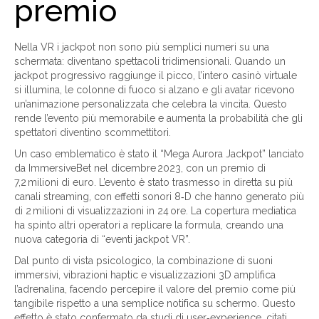
premio
Nella VR i jackpot non sono più semplici numeri su una
schermata: diventano spettacoli tridimensionali. Quando un
jackpot progressivo raggiunge il picco, l’intero casinò virtuale
si illumina, le colonne di fuoco si alzano e gli avatar ricevono
un’animazione personalizzata che celebra la vincita. Questo
rende l’evento più memorabile e aumenta la probabilità che gli
spettatori diventino scommettitori.
Un caso emblematico è stato il “Mega Aurora Jackpot” lanciato
da ImmersiveBet nel dicembre 2023, con un premio di
7,2 milioni di euro. L’evento è stato trasmesso in diretta su più
canali streaming, con effetti sonori 8‑D che hanno generato più
di 2 milioni di visualizzazioni in 24 ore. La copertura mediatica
ha spinto altri operatori a replicare la formula, creando una
nuova categoria di “eventi jackpot VR”.
Dal punto di vista psicologico, la combinazione di suoni
immersivi, vibrazioni haptic e visualizzazioni 3D amplifica
l’adrenalina, facendo percepire il valore del premio come più
tangibile rispetto a una semplice notifica su schermo. Questo
effetto è stato confermato da studi di user‑experience, citati