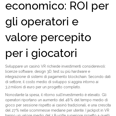
economico: ROI per
gli operatori e
valore percepito
per i giocatori
Sviluppare un casinò VR richiede investimenti considerevoli:
licenze software, design 3D, test su più hardware e
integrazione di sistemi di pagamento blockchain. Secondo dati
di settore, il costo medio di sviluppo si aggira intorno ai
3,2 milioni di euro per un progetto completo.
Nonostante la spesa, il ritorno sull’investimento è elevato. Gli
operatori riportano un aumento del 48 % del tempo medio di
gioco per sessione rispetto ai casinò tradizionali, e una crescita
del 27 % nelle scommesse mediane per utente. I jackpot in VR
hanno un valore medio del 1,8‑volte superiore rispetto a quelli