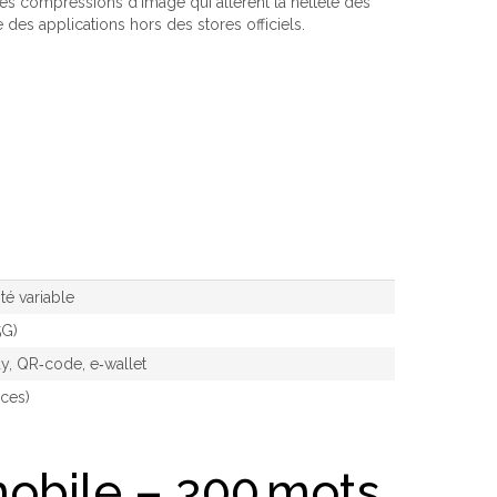
des compressions d’image qui altèrent la netteté des
des applications hors des stores officiels.
té variable
5G)
, QR‑code, e‑wallet
ces)
mobile – 300 mots