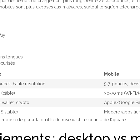
s par des temps de chargement plus longs (entre 2 et 4 secondes) et 
 mobiles sont plus exposés aux malwares, surtout lorsqu’on télécharge 
Pay
ons longues
écurisés
p
Mobile
uces, haute résolution
5‑7 pouces, densi
 (câble)
30‑70 ms (Wi‑Fi/
e‑wallet, crypto
Apple/Google Pay
OS stable)
Modéré (apps tier
impose de gérer la qualité du réseau et la sécurité de l’appareil.
aiements : desktop vs 