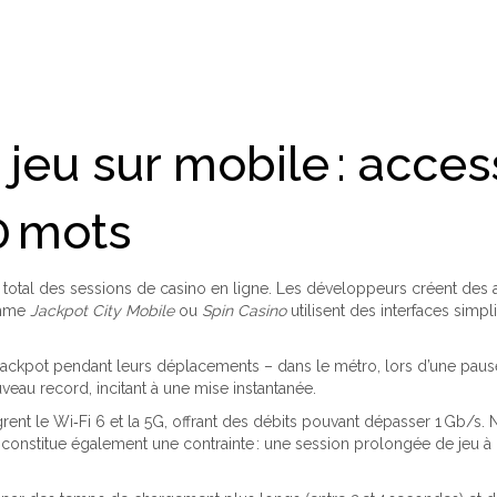
 jeu sur mobile : access
0 mots
u total des sessions de casino en ligne. Les développeurs créent des 
comme
Jackpot City Mobile
ou
Spin Casino
utilisent des interfaces simp
n jackpot pendant leurs déplacements – dans le métro, lors d’une pau
veau record, incitant à une mise instantanée.
ent le Wi‑Fi 6 et la 5G, offrant des débits pouvant dépasser 1 Gb/s. 
e constitue également une contrainte : une session prolongée de jeu à