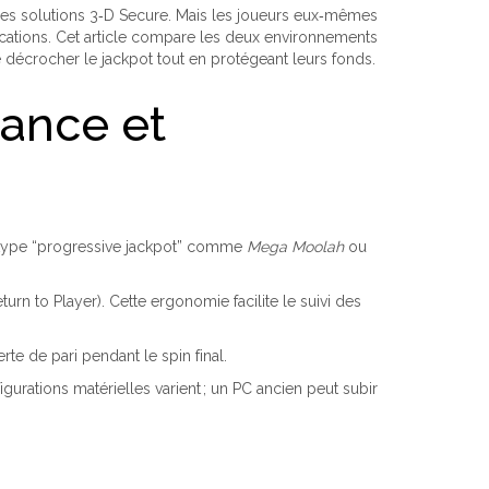
t les solutions 3‑D Secure. Mais les joueurs eux‑mêmes
ications. Cet article compare les deux environnements
e décrocher le jackpot tout en protégeant leurs fonds.
sance et
de type “progressive jackpot” comme
Mega Moolah
ou
urn to Player). Cette ergonomie facilite le suivi des
te de pari pendant le spin final.
igurations matérielles varient ; un PC ancien peut subir