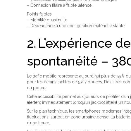
– Connexion filaire à faible latence
Points faibles
– Mobilité quasi nulle
– Dépendance à une configuration matérielle stable
2. L’expérience de
spontanéité – 38
Le trafic mobile représente aujourd’hui plus de 55 % d
pour les écrans tactiles de 5 à 7 pouces. Des titres 
du pouce.
Cette accessibilité permet aux joueurs de profiter d’u
alertent immédiatement lorsqu’un jackpot atteint un nou
Sur le plan technique, les smartphones modernes intègr
fluctuations, surtout en zone urbaine dense. La batteri
d’une heure.