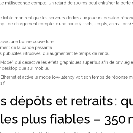
 milliseconde compte. Un retard de 100 ms peut entraîner la perte du pa
gne fiable montrent que les serveurs dédiés aux joueurs desktop répo
ps de chargement complet d’une partie (assets, scripts, animations) va
G avec une bonne couverture.
mment de la bande passante.
es publicités intrusives, qui augmentent le temps de rendu.
ode”, qui désactive les effets graphiques superflus afin de privilégier
ur desktop que sur mobile.
on Ethernet et active le mode low‑latency voit son temps de réponse 
if.
s dépôts et retraits : q
les plus fiables – 350