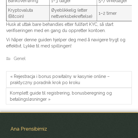
Bankoverføring
1–3 dager
5–7 virkedager
Kryptovaluta
Øyeblikkelig (etter
1–2 timer
(Bitcoin)
nettverksbekreftelse)
Husk at uttak bare behandles etter fullført KYC, så start
verifiseringen med en gang du oppretter kontoen.
Vi håper denne guiden hjelper deg med å navigere trygt og
effektivt. Lykke til med spillingen!
Genel
« Rejestracja i bonus powitalny w kasynie online –
praktyczny poradnik krok po kroku
Komplett guide til registrering, bonusberegning og
betalingsløsninger »
Ana Prensibimiz