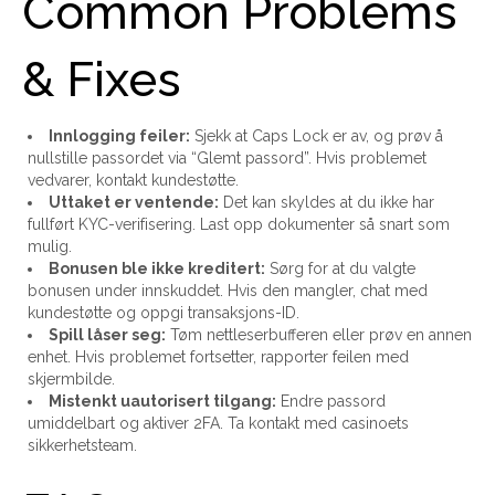
Common Problems
& Fixes
Innlogging feiler:
Sjekk at Caps Lock er av, og prøv å
nullstille passordet via “Glemt passord”. Hvis problemet
vedvarer, kontakt kundestøtte.
Uttaket er ventende:
Det kan skyldes at du ikke har
fullført KYC-verifisering. Last opp dokumenter så snart som
mulig.
Bonusen ble ikke kreditert:
Sørg for at du valgte
bonusen under innskuddet. Hvis den mangler, chat med
kundestøtte og oppgi transaksjons-ID.
Spill låser seg:
Tøm nettleserbufferen eller prøv en annen
enhet. Hvis problemet fortsetter, rapporter feilen med
skjermbilde.
Mistenkt uautorisert tilgang:
Endre passord
umiddelbart og aktiver 2FA. Ta kontakt med casinoets
sikkerhetsteam.