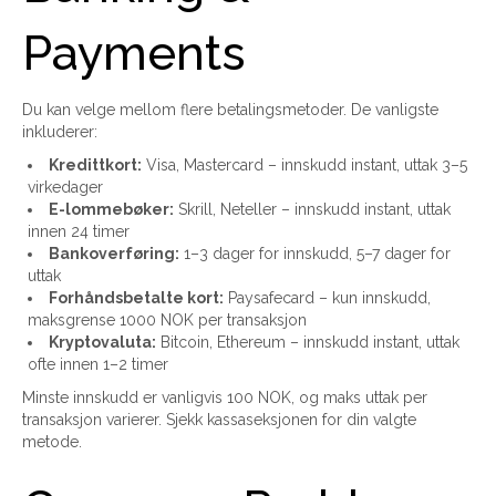
Payments
Du kan velge mellom flere betalingsmetoder. De vanligste
inkluderer:
Kredittkort:
Visa, Mastercard – innskudd instant, uttak 3–5
virkedager
E-lommebøker:
Skrill, Neteller – innskudd instant, uttak
innen 24 timer
Bankoverføring:
1–3 dager for innskudd, 5–7 dager for
uttak
Forhåndsbetalte kort:
Paysafecard – kun innskudd,
maksgrense 1000 NOK per transaksjon
Kryptovaluta:
Bitcoin, Ethereum – innskudd instant, uttak
ofte innen 1–2 timer
Minste innskudd er vanligvis 100 NOK, og maks uttak per
transaksjon varierer. Sjekk kassaseksjonen for din valgte
metode.