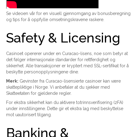
Se videoen vår for en visuell gjennomgang av bonusberegning
og tips for å oppfylle omsetningskravene raskere.
Safety & Licensing
Casinoet opererer under en Curacao-lisens, noe som betyr at
det følger internasjonale standarder for rettferdighet og
sikkerhet. Alle transaksjoner er kryptert med SSL-sertifikat for å
beskytte personopplysningene dine.
Merk:
Gevinster fra Curacao-lisensierte casinoer kan være
skattepliktige i Norge. Vi anbefaler at du sjekker med
Skatteetaten for gjeldende regler.
For ekstra sikkerhet kan du aktivere totrinnsverifisering (2FA)
under innstillingene. Dette gir et ekstra lag med beskyttelse
mot uautorisert tilgang.
Banking &