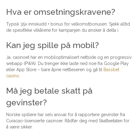
Hva er omsetningskravene?
Typisk 35x innskudd + bonus for velkomstbonusen. Sjekk alltid
de spesifikke vilkårene for kampanjen du ønsker å delta i.
Kan jeg spille på mobil?
Ja, casinoet har en mobiloptimalisert nettside og en progressiv
webapp (PWA). Du trenger ikke laste ned noe fra Google Play
eller App Store – bare åpne nettleseren og gå til
Bassbet
casino
.
Må jeg betale skatt på
gevinster?
Norske spillere har selv ansvar for å rapportere gevinster fra
Curacao-lisensierte casinoer. Rådfør deg med Skatteetaten for
å være sikker.