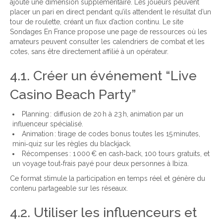
ajoute une dimension supplémentaire. Les joueurs peuvent
placer un pari en direct pendant qu’ils attendent le résultat d’un
tour de roulette, créant un flux d’action continu. Le site
Sondages En France propose une page de ressources où les
amateurs peuvent consulter les calendriers de combat et les
cotes, sans être directement affilié à un opérateur.
4.1. Créer un événement “Live
Casino Beach Party”
Planning : diffusion de 20 h à 23 h, animation par un
influenceur spécialisé.
Animation : tirage de codes bonus toutes les 15 minutes,
mini‑quiz sur les règles du blackjack.
Récompenses : 1 000 € en cash‑back, 100 tours gratuits, et
un voyage tout‑frais payé pour deux personnes à Ibiza.
Ce format stimule la participation en temps réel et génère du
contenu partageable sur les réseaux.
4.2. Utiliser les influenceurs et