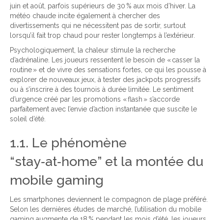
juin et août, parfois supérieurs de 30 % aux mois d’hiver. La
météo chaude incite également à chercher des
divertissements qui ne nécessitent pas de sortir, surtout
lorsqu’il fait trop chaud pour rester longtemps à l’extérieur.
Psychologiquement, la chaleur stimule la recherche
d’adrénaline. Les joueurs ressentent le besoin de « casser la
routine » et de vivre des sensations fortes, ce qui les pousse à
explorer de nouveaux jeux, à tester des jackpots progressifs
ou à s’inscrire à des tournois à durée limitée. Le sentiment
d’urgence créé par les promotions « flash » s’accorde
parfaitement avec l’envie d’action instantanée que suscite le
soleil d’été.
1.1. Le phénomène
“stay‑at‑home” et la montée du
mobile gaming
Les smartphones deviennent le compagnon de plage préféré.
Selon les dernières études de marché, l’utilisation du mobile
gaming augmente de 18 % pendant les mois d’été, les joueurs