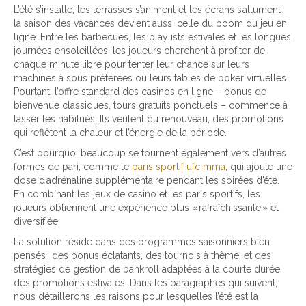
L’été s’installe, les terrasses s’animent et les écrans s’allument :
la saison des vacances devient aussi celle du boom du jeu en
ligne. Entre les barbecues, les playlists estivales et les longues
journées ensoleillées, les joueurs cherchent à profiter de
chaque minute libre pour tenter leur chance sur leurs
machines à sous préférées ou leurs tables de poker virtuelles.
Pourtant, l’offre standard des casinos en ligne – bonus de
bienvenue classiques, tours gratuits ponctuels – commence à
lasser les habitués. Ils veulent du renouveau, des promotions
qui reflètent la chaleur et l’énergie de la période.
C’est pourquoi beaucoup se tournent également vers d’autres
formes de pari, comme le
paris sportif ufc mma
, qui ajoute une
dose d’adrénaline supplémentaire pendant les soirées d’été.
En combinant les jeux de casino et les paris sportifs, les
joueurs obtiennent une expérience plus « rafraîchissante » et
diversifiée.
La solution réside dans des programmes saisonniers bien
pensés : des bonus éclatants, des tournois à thème, et des
stratégies de gestion de bankroll adaptées à la courte durée
des promotions estivales. Dans les paragraphes qui suivent,
nous détaillerons les raisons pour lesquelles l’été est la