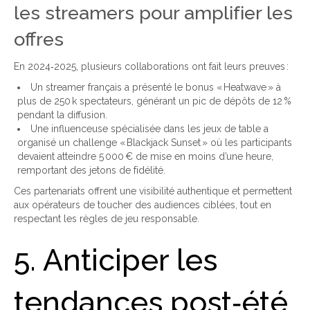
les streamers pour amplifier les
offres
En 2024‑2025, plusieurs collaborations ont fait leurs preuves :
Un streamer français a présenté le bonus « Heatwave » à
plus de 250 k spectateurs, générant un pic de dépôts de 12 %
pendant la diffusion.
Une influenceuse spécialisée dans les jeux de table a
organisé un challenge « Blackjack Sunset » où les participants
devaient atteindre 5 000 € de mise en moins d’une heure,
remportant des jetons de fidélité.
Ces partenariats offrent une visibilité authentique et permettent
aux opérateurs de toucher des audiences ciblées, tout en
respectant les règles de jeu responsable.
5. Anticiper les
tendances post‑été