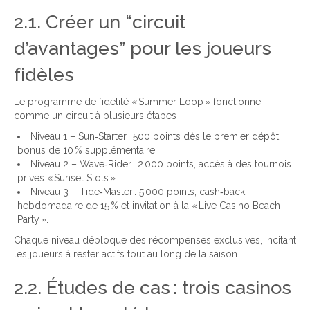
2.1. Créer un “circuit
d’avantages” pour les joueurs
fidèles
Le programme de fidélité « Summer Loop » fonctionne
comme un circuit à plusieurs étapes :
Niveau 1 – Sun‑Starter : 500 points dès le premier dépôt,
bonus de 10 % supplémentaire.
Niveau 2 – Wave‑Rider : 2 000 points, accès à des tournois
privés « Sunset Slots ».
Niveau 3 – Tide‑Master : 5 000 points, cash‑back
hebdomadaire de 15 % et invitation à la « Live Casino Beach
Party ».
Chaque niveau débloque des récompenses exclusives, incitant
les joueurs à rester actifs tout au long de la saison.
2.2. Études de cas : trois casinos