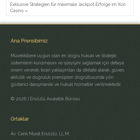
Exklusive Strategien für maximale Jackpot‑Erfolge im Xon
Casino »
Ana Prensibimiz
Müvekkillere uygun olan en doğru hukuki ve stratejik
sistemlerin kurulmasını ve işleyişini sağlamak için detaya
önem vererek, ticari yaklaşımları da dikkate alarak, güven,
akılcılık ve doğruluk prensipleri doğrultusunda yön
gösterici danışmanlık ve hukuki hizmetler verilmektedir.
©
2026 | Ersözlü Avukatlık Bürosu
Ortaklar
Av. Cenk Murat Ersözlü, LL.M.