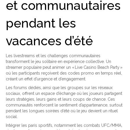
et communautaires
pendant les
vacances d’été
Les livestreams et les challenges communautaires
transforment le jeu solitaire en expérience collective. Un
streamer populaire peut animer un « Live Casino Beach Party »
où les participants reçoivent des codes promo en temps réel,
créant un effet d’urgence et d’engagement.
Les forums dédiés, ainsi que les groupes sur les réseaux
sociaux, offrent un espace d’échange où les joueurs partagent
leurs stratégies, leurs gains et leurs coups de chance. Ces
communautés renforcent le sentiment d’appartenance, surtout
pendant les longues soirées d’été où le jeu devient un rituel
social.
Intégrer les paris sportifs, notamment les combats UFC/MMA,