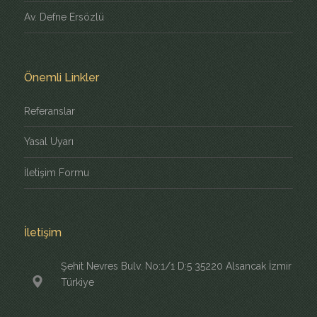
Av. Defne Ersözlü
Önemli Linkler
Referanslar
Yasal Uyarı
İletişim Formu
İletişim
Şehit Nevres Bulv. No:1/1 D:5 35220 Alsancak İzmir
Türkiye