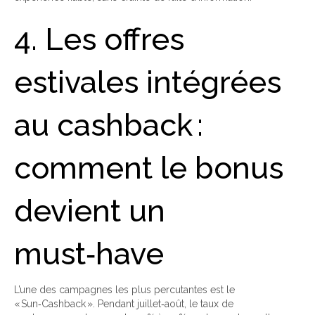
4. Les offres
estivales intégrées
au cashback :
comment le bonus
devient un
must‑have
L’une des campagnes les plus percutantes est le
« Sun‑Cashback ». Pendant juillet‑août, le taux de