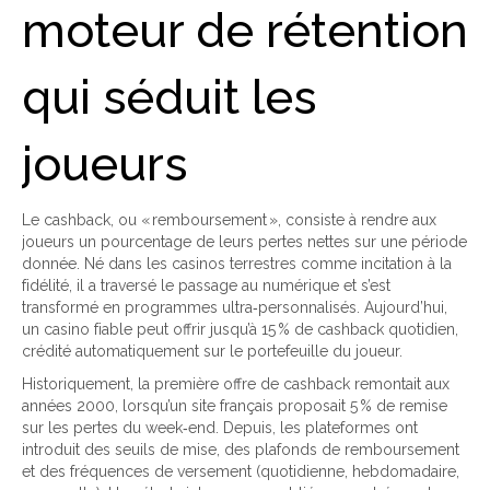
moteur de rétention
qui séduit les
joueurs
Le cashback, ou « remboursement », consiste à rendre aux
joueurs un pourcentage de leurs pertes nettes sur une période
donnée. Né dans les casinos terrestres comme incitation à la
fidélité, il a traversé le passage au numérique et s’est
transformé en programmes ultra‑personnalisés. Aujourd’hui,
un casino fiable peut offrir jusqu’à 15 % de cashback quotidien,
crédité automatiquement sur le portefeuille du joueur.
Historiquement, la première offre de cashback remontait aux
années 2000, lorsqu’un site français proposait 5 % de remise
sur les pertes du week‑end. Depuis, les plateformes ont
introduit des seuils de mise, des plafonds de remboursement
et des fréquences de versement (quotidienne, hebdomadaire,