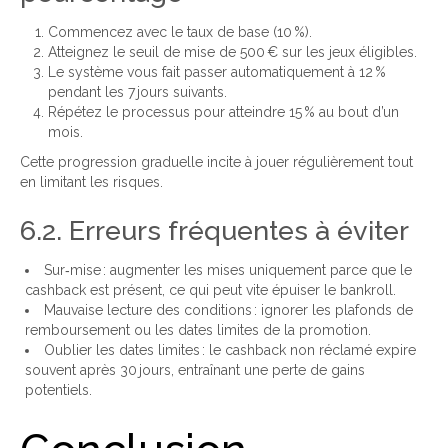
Commencez avec le taux de base (10 %).
Atteignez le seuil de mise de 500 € sur les jeux éligibles.
Le système vous fait passer automatiquement à 12 %
pendant les 7 jours suivants.
Répétez le processus pour atteindre 15 % au bout d’un
mois.
Cette progression graduelle incite à jouer régulièrement tout
en limitant les risques.
6.2. Erreurs fréquentes à éviter
Sur‑mise : augmenter les mises uniquement parce que le
cashback est présent, ce qui peut vite épuiser le bankroll.
Mauvaise lecture des conditions : ignorer les plafonds de
remboursement ou les dates limites de la promotion.
Oublier les dates limites : le cashback non réclamé expire
souvent après 30 jours, entraînant une perte de gains
potentiels.