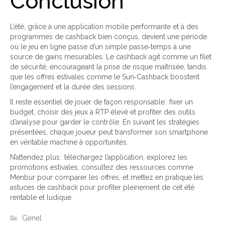
Conclusion
L’été, grâce à une application mobile performante et à des
programmes de cashback bien conçus, devient une période
où le jeu en ligne passe d’un simple passe‑temps à une
source de gains mesurables. Le cashback agit comme un filet
de sécurité, encourageant la prise de risque maîtrisée, tandis
que les offres estivales comme le Sun‑Cashback boostent
l’engagement et la durée des sessions.
Il reste essentiel de jouer de façon responsable : fixer un
budget, choisir des jeux à RTP élevé et profiter des outils
d’analyse pour garder le contrôle. En suivant les stratégies
présentées, chaque joueur peut transformer son smartphone
en véritable machine à opportunités.
N’attendez plus : téléchargez l’application, explorez les
promotions estivales, consultez des ressources comme
Menbur pour comparer les offres, et mettez en pratique les
astuces de cashback pour profiter pleinement de cet été
rentable et ludique.
Genel