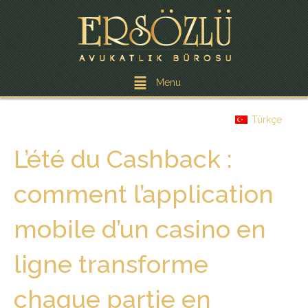
Menu
Türkçe
L’été du Cashback :
comment l’application
mobile d’un casino en
ligne transforme
chaque partie en