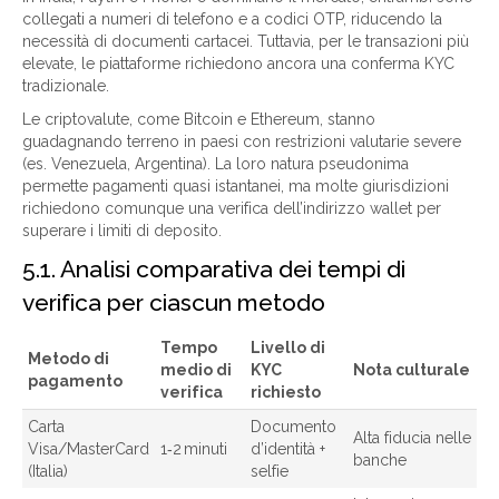
collegati a numeri di telefono e a codici OTP, riducendo la
necessità di documenti cartacei. Tuttavia, per le transazioni più
elevate, le piattaforme richiedono ancora una conferma KYC
tradizionale.
Le criptovalute, come Bitcoin e Ethereum, stanno
guadagnando terreno in paesi con restrizioni valutarie severe
(es. Venezuela, Argentina). La loro natura pseudonima
permette pagamenti quasi istantanei, ma molte giurisdizioni
richiedono comunque una verifica dell’indirizzo wallet per
superare i limiti di deposito.
5.1. Analisi comparativa dei tempi di
verifica per ciascun metodo
Tempo
Livello di
Metodo di
medio di
KYC
Nota culturale
pagamento
verifica
richiesto
Carta
Documento
Alta fiducia nelle
Visa/MasterCard
1‑2 minuti
d’identità +
banche
(Italia)
selfie