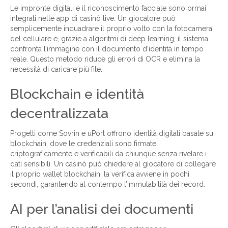
Le impronte digitali e il riconoscimento facciale sono ormai
integrati nelle app di casinò live. Un giocatore può
semplicemente inquadrare il proprio volto con la fotocamera
del cellulare e, grazie a algoritmi di deep learning, il sistema
confronta l’immagine con il documento d’identità in tempo
reale. Questo metodo riduce gli errori di OCR e elimina la
necessità di caricare più file.
Blockchain e identità
decentralizzata
Progetti come Sovrin e uPort offrono identità digitali basate su
blockchain, dove le credenziali sono firmate
criptograficamente e verificabili da chiunque senza rivelare i
dati sensibili. Un casinò può chiedere al giocatore di collegare
il proprio wallet blockchain; la verifica avviene in pochi
secondi, garantendo al contempo l’immutabilità dei record.
AI per l’analisi dei documenti