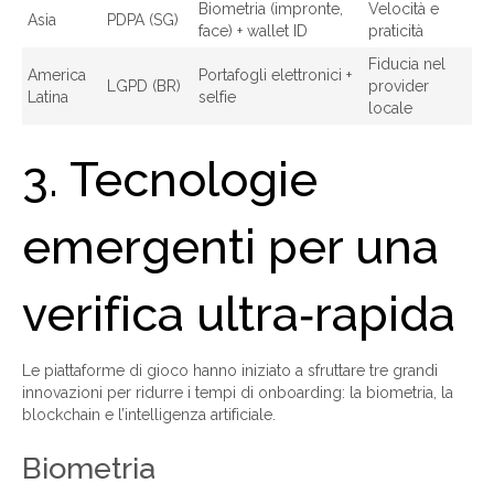
Biometria (impronte,
Velocità e
Asia
PDPA (SG)
face) + wallet ID
praticità
Fiducia nel
America
Portafogli elettronici +
LGPD (BR)
provider
Latina
selfie
locale
3. Tecnologie
emergenti per una
verifica ultra‑rapida
Le piattaforme di gioco hanno iniziato a sfruttare tre grandi
innovazioni per ridurre i tempi di onboarding: la biometria, la
blockchain e l’intelligenza artificiale.
Biometria