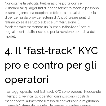
Nonostante la velocità, l’automazione porta con sé
vulnerabilità: gli algoritmi di riconoscimento facciale possono
essere ingannati da deepfake o foto di alta qualità. Inoltre, la
dipendenza da provider esterni di AI può creare punti di
fallimento se il servizio subisce un’interruzione. È
fondamentale mantenere un “human‑in‑the‑loop” per le
segnalazioni ad alto rischio e per la revisione periodica dei
modelli.
4. Il “fast‑track” KYC:
pro e contro per gli
operatori
I vantaggi operativi del fast‑track KYC sono evidenti. Riducendo
il tempo di verifica, gli operatori diminuiscono i costi di
manodopera, aumentano il tasso di conversione e migliorano
la soddisfazione del cliente. Un processo rapido consente