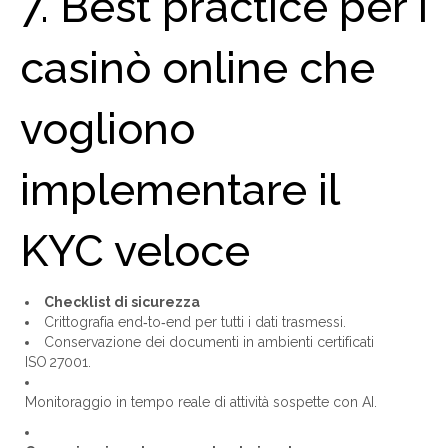
7. Best practice per i
casinò online che
vogliono
implementare il
KYC veloce
Checklist di sicurezza
Crittografia end‑to‑end per tutti i dati trasmessi.
Conservazione dei documenti in ambienti certificati
ISO 27001.
Monitoraggio in tempo reale di attività sospette con AI.