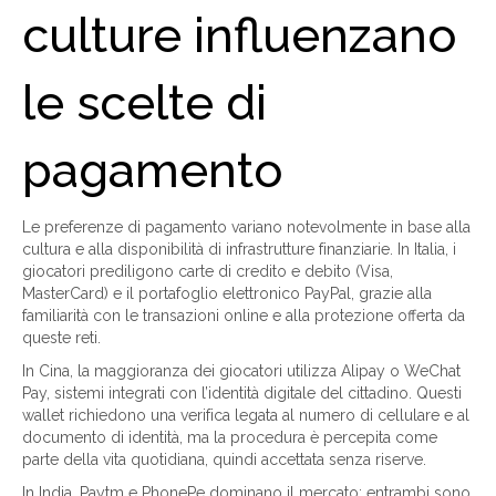
culture influenzano
le scelte di
pagamento
Le preferenze di pagamento variano notevolmente in base alla
cultura e alla disponibilità di infrastrutture finanziarie. In Italia, i
giocatori prediligono carte di credito e debito (Visa,
MasterCard) e il portafoglio elettronico PayPal, grazie alla
familiarità con le transazioni online e alla protezione offerta da
queste reti.
In Cina, la maggioranza dei giocatori utilizza Alipay o WeChat
Pay, sistemi integrati con l’identità digitale del cittadino. Questi
wallet richiedono una verifica legata al numero di cellulare e al
documento di identità, ma la procedura è percepita come
parte della vita quotidiana, quindi accettata senza riserve.
In India, Paytm e PhonePe dominano il mercato; entrambi sono