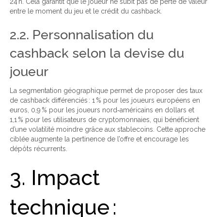
24 h. Cela garantit que le joueur ne subit pas de perte de valeur
entre le moment du jeu et le crédit du cashback.
2.2. Personnalisation du
cashback selon la devise du
joueur
La segmentation géographique permet de proposer des taux
de cashback différenciés : 1 % pour les joueurs européens en
euros, 0,9 % pour les joueurs nord‑américains en dollars et
1,1 % pour les utilisateurs de cryptomonnaies, qui bénéficient
d’une volatilité moindre grâce aux stablecoins. Cette approche
ciblée augmente la pertinence de l’offre et encourage les
dépôts récurrents.
3. Impact
technique :