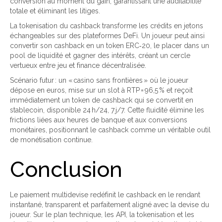
conversion au moment du gain, garantissant une auditabilité
totale et éliminant les litiges.
La tokenisation du cashback transforme les crédits en jetons
échangeables sur des plateformes DeFi. Un joueur peut ainsi
convertir son cashback en un token ERC‑20, le placer dans un
pool de liquidité et gagner des intérêts, créant un cercle
vertueux entre jeu et finance décentralisée.
Scénario futur : un « casino sans frontières » où le joueur
dépose en euros, mise sur un slot à RTP = 96,5 % et reçoit
immédiatement un token de cashback qui se convertit en
stablecoin, disponible 24 h/24, 7 j/7. Cette fluidité élimine les
frictions liées aux heures de banque et aux conversions
monétaires, positionnant le cashback comme un véritable outil
de monétisation continue.
Conclusion
Le paiement multidevise redéfinit le cashback en le rendant
instantané, transparent et parfaitement aligné avec la devise du
joueur. Sur le plan technique, les API, la tokenisation et les