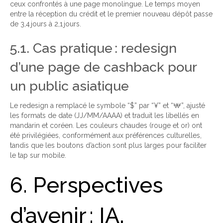
ceux confrontés à une page monolingue. Le temps moyen
entre la réception du crédit et le premier nouveau dépôt passe
de 3,4 jours à 2,1 jours.
5.1. Cas pratique : redesign
d’une page de cashback pour
un public asiatique
Le redesign a remplacé le symbole “$” par “¥” et “₩”, ajusté
les formats de date (JJ/MM/AAAA) et traduit les libellés en
mandarin et coréen. Les couleurs chaudes (rouge et or) ont
été privilégiées, conformément aux préférences culturelles,
tandis que les boutons d’action sont plus larges pour faciliter
le tap sur mobile.
6. Perspectives
d’avenir : IA,