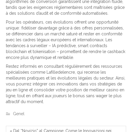
algorithmes de conversion garantissent une intégration fluide,
tandis que les exigences réglementaires sont maîtrisées grâce
à des solutions d’audit et de conformité automatisées.
Pour les opérateurs, ces évolutions offrent une opportunité
unique : fidéliser davantage grâce à des offres personnalisées,
se différencier dans un marché saturé et rester en conformité
avec les cadres légaux européens et internationaux. Les
tendances à surveiller – IA prédictive, smart contracts
blockchain et tokenisation – promettent de rendre le cashback
encore plus dynamique et rentable.
Restez informés en consultant régulièrement des ressources
spécialisées comme Lafilledelencre, qui recense les
meilleures pratiques et les évolutions légales du secteur. Ainsi,
vous pourrez intégrer ces innovations dans vos stratégies de
jeu en ligne et consolider votre position de meilleur casino en
ligne, tout en offrant aux joueurs le bonus sans wager le plus
attractif du moment.
Genel
« Dal “Novizio” al Campione: Come le Innovazioni nei