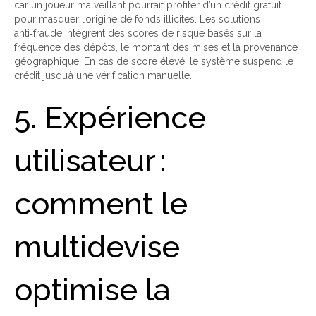
car un joueur malveillant pourrait profiter d’un crédit gratuit
pour masquer l’origine de fonds illicites. Les solutions
anti‑fraude intègrent des scores de risque basés sur la
fréquence des dépôts, le montant des mises et la provenance
géographique. En cas de score élevé, le système suspend le
crédit jusqu’à une vérification manuelle.
5. Expérience
utilisateur :
comment le
multidevise
optimise la