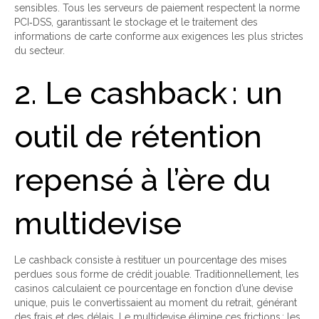
sensibles. Tous les serveurs de paiement respectent la norme
PCI‑DSS, garantissant le stockage et le traitement des
informations de carte conforme aux exigences les plus strictes
du secteur.
2. Le cashback : un
outil de rétention
repensé à l’ère du
multidevise
Le cashback consiste à restituer un pourcentage des mises
perdues sous forme de crédit jouable. Traditionnellement, les
casinos calculaient ce pourcentage en fonction d’une devise
unique, puis le convertissaient au moment du retrait, générant
des frais et des délais. Le multidevise élimine ces frictions : les