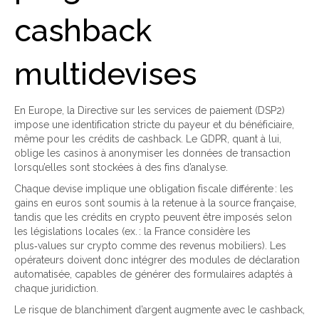
cashback
multidevises
En Europe, la Directive sur les services de paiement (DSP2)
impose une identification stricte du payeur et du bénéficiaire,
même pour les crédits de cashback. Le GDPR, quant à lui,
oblige les casinos à anonymiser les données de transaction
lorsqu’elles sont stockées à des fins d’analyse.
Chaque devise implique une obligation fiscale différente : les
gains en euros sont soumis à la retenue à la source française,
tandis que les crédits en crypto peuvent être imposés selon
les législations locales (ex. : la France considère les
plus‑values sur crypto comme des revenus mobiliers). Les
opérateurs doivent donc intégrer des modules de déclaration
automatisée, capables de générer des formulaires adaptés à
chaque juridiction.
Le risque de blanchiment d’argent augmente avec le cashback,