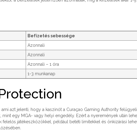
etésektől: a befizetések jellemzően azonnaliak, míg a kifizetések akár 
Befizetés sebessége
Azonnali
Azonnali
Azonnali – 1 óra
1-3 munkanap
Protection
ami azt jelenti, hogy a kaszinót a Curaçao Gaming Authority felügyel
mint egy MGA- vagy helyi engedély. Ezért a nyeremények után lehet
 felelős játékeszközökkel, például betéti limitekkel és önkizárási le
előzésében.