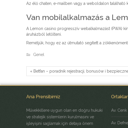
Az élő chaten, e-mailben vagy a weboldalon található k
Van mobilalkalmazás a Lem
A Lemon casino progresszív webalkalmazást (PWA) kín
áruházból letölteni.
Reméljük, hogy ez az útmutató segített a zökkenőmentes
Genel
« Betfan – poradnik rejestracji, bonusów i bezpieczne
Ana Prensibimiz
Ortaklar
Müvekkillere uygun olan en doğru hukuki
Av. Cenk 
ve stratejik sistemlerin kurulmasını ve
Av. Defn
işleyişini sağlamak için detaya önem