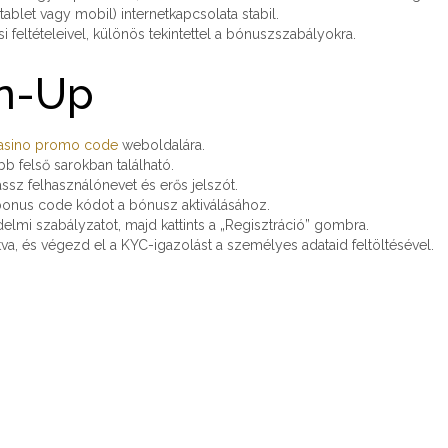
blet vagy mobil) internetkapcsolata stabil.
feltételeivel, különös tekintettel a bónuszszabályokra.
gn-Up
asino promo code
weboldalára.
bb felső sarokban található.
assz felhasználónevet és erős jelszót.
onus code kódot a bónusz aktiválásához.
delmi szabályzatot, majd kattints a „Regisztráció” gombra.
tva, és végezd el a KYC-igazolást a személyes adataid feltöltésével.