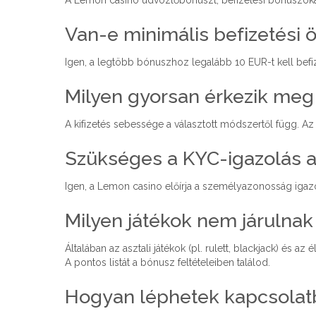
A Lemon casino üdvözlőbónuszt, befizetési bónuszokat
Van-e minimális befizetési 
Igen, a legtöbb bónuszhoz legalább 10 EUR-t kell befiz
Milyen gyorsan érkezik meg 
A kifizetés sebessége a választott módszertől függ. Az
Szükséges a KYC-igazolás a 
Igen, a Lemon casino előírja a személyazonosság igazol
Milyen játékok nem járulna
Általában az asztali játékok (pl. rulett, blackjack) és
A pontos listát a bónusz feltételeiben találod.
Hogyan léphetek kapcsolatb