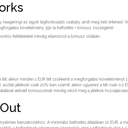
orks
wagering) az egyik legfontosabb szabály, amit meg kell értened. V
gforgatási követelmény 35x (a befizetés + bónusz összegére).
pontos feltételeket mindig ellenőrizd a bónusz oldalán.
tét, akkor minden 1 EUR tét csökkenti a megforgatási követelményt 1
. asztali játékok) csak 20%-ban számít, akkor ugyanez a tét csak 0,2 E
atával aktivált bónuszoknál mindig nézd meg a játékok hozzájárulási
 Out
kényelmes tranzakciókhoz. A minimális befizetés általában 10 EUR, a 