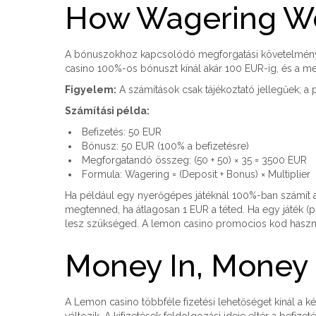
How Wagering W
A bónuszokhoz kapcsolódó megforgatási követelmény (
casino 100%-os bónuszt kínál akár 100 EUR-ig, és a me
Figyelem:
A számítások csak tájékoztató jellegűek; a 
Számítási példa:
Befizetés: 50 EUR
Bónusz: 50 EUR (100% a befizetésre)
Megforgatandó összeg: (50 + 50) × 35 = 3500 EUR
Formula: Wagering = (Deposit + Bonus) × Multiplier
Ha például egy nyerőgépes játéknál 100%-ban számít a 
megtenned, ha átlagosan 1 EUR a téted. Ha egy játék (pl
lesz szükséged. A lemon casino promocios kod használ
Money In, Money
A Lemon casino többféle fizetési lehetőséget kínál a 