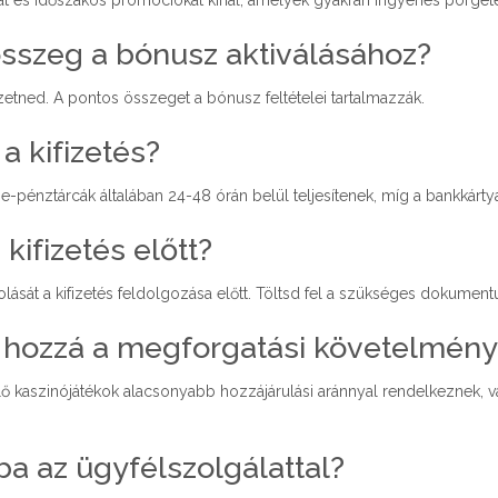
 és időszakos promóciókat kínál, amelyek gyakran ingyenes pörgetés
összeg a bónusz aktiválásához?
etned. A pontos összeget a bónusz feltételei tartalmazzák.
a kifizetés?
 e-pénztárcák általában 24-48 órán belül teljesítenek, míg a bankkárt
kifizetés előtt?
ását a kifizetés feldolgozása előtt. Töltsd fel a szükséges dokumen
k hozzá a megforgatási követelmén
 az élő kaszinójátékok alacsonyabb hozzájárulási aránnyal rendelkezne
a az ügyfélszolgálattal?