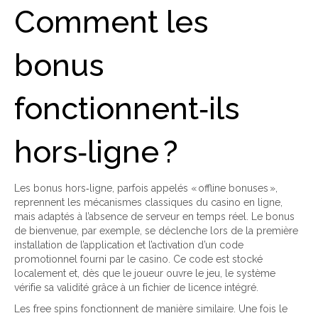
Comment les
bonus
fonctionnent‑ils
hors‑ligne ?
Les bonus hors‑ligne, parfois appelés « offline bonuses »,
reprennent les mécanismes classiques du casino en ligne,
mais adaptés à l’absence de serveur en temps réel. Le bonus
de bienvenue, par exemple, se déclenche lors de la première
installation de l’application et l’activation d’un code
promotionnel fourni par le casino. Ce code est stocké
localement et, dès que le joueur ouvre le jeu, le système
vérifie sa validité grâce à un fichier de licence intégré.
Les free spins fonctionnent de manière similaire. Une fois le