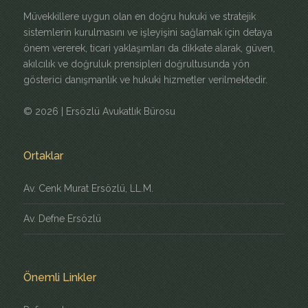
Müvekkillere uygun olan en doğru hukuki ve stratejik
sistemlerin kurulmasını ve işleyişini sağlamak için detaya
önem vererek, ticari yaklaşımları da dikkate alarak, güven,
akılcılık ve doğruluk prensipleri doğrultusunda yön
gösterici danışmanlık ve hukuki hizmetler verilmektedir.
©
2026 | Ersözlü Avukatlık Bürosu
Ortaklar
Av. Cenk Murat Ersözlü, LL.M.
Av. Defne Ersözlü
Önemli Linkler