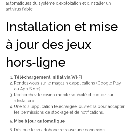
automatiques du système d’exploitation et d’installer un
antivirus fiable.
Installation et mise
à jour des jeux
hors‑ligne
Téléchargement initial via Wi‑Fi
Rendez‑vous sur le magasin d’applications (Google Play
ou App Store).
Recherchez le casino mobile souhaité et cliquez sur
« Installer ».
Une fois l’application téléchargée, ouvrez‑la pour accepter
les permissions de stockage et de notifications.
Mise à jour automatique
Dès que le smartphone retrouve une connexion,