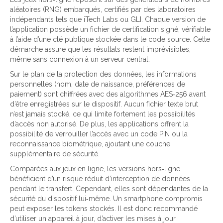
aléatoires (RNG) embarqués, certifiés par des laboratoires
indépendants tels que iTech Labs ou GLI. Chaque version de
l’application possède un fichier de certification signé, vérifiable
à l’aide d’une clé publique stockée dans le code source. Cette
démarche assure que les résultats restent imprévisibles,
même sans connexion à un serveur central.
Sur le plan de la protection des données, les informations
personnelles (nom, date de naissance, préférences de
paiement) sont chiffrées avec des algorithmes AES‑256 avant
d’être enregistrées sur le dispositif. Aucun fichier texte brut
n’est jamais stocké, ce qui limite fortement les possibilités
d’accès non autorisé. De plus, les applications offrent la
possibilité de verrouiller l’accès avec un code PIN ou la
reconnaissance biométrique, ajoutant une couche
supplémentaire de sécurité.
Comparées aux jeux en ligne, les versions hors‑ligne
bénéficient d’un risque réduit d’interception de données
pendant le transfert. Cependant, elles sont dépendantes de la
sécurité du dispositif lui‑même. Un smartphone compromis
peut exposer les tokens stockés. Il est donc recommandé
d’utiliser un appareil à jour, d’activer les mises à jour