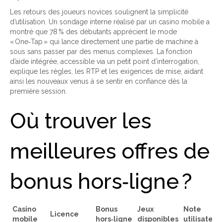
Les retours des joueurs novices soulignent la simplicité
d’utilisation. Un sondage interne réalisé par un casino mobile a
montré que 78 % des débutants apprécient le mode
« One‑Tap » qui lance directement une partie de machine à
sous sans passer par des menus complexes. La fonction
d’aide intégrée, accessible via un petit point d’interrogation,
explique les règles, les RTP et les exigences de mise, aidant
ainsi les nouveaux venus à se sentir en confiance dès la
première session.
Où trouver les
meilleures offres de
bonus hors‑ligne ?
Casino
Bonus
Jeux
Note
Licence
mobile
hors‑ligne
disponibles
utilisateur