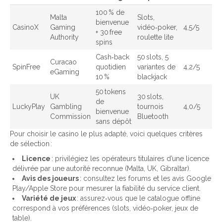
100 % de
Malta
Slots,
bienvenue
CasinoX
Gaming
vidéo‑poker,
4,5/5
+ 30 free
Authority
roulette lite
spins
Cash‑back
50 slots, 5
Curacao
SpinFree
quotidien
variantes de
4,2/5
eGaming
10 %
blackjack
50 tokens
UK
30 slots,
de
LuckyPlay
Gambling
tournois
4,0/5
bienvenue
Commission
Bluetooth
sans dépôt
Pour choisir le casino le plus adapté, voici quelques critères
de sélection :
Licence
: privilégiez les opérateurs titulaires d’une licence
délivrée par une autorité reconnue (Malta, UK, Gibraltar).
Avis des joueurs
: consultez les forums et les avis Google
Play/Apple Store pour mesurer la fiabilité du service client.
Variété de jeux
: assurez‑vous que le catalogue offline
correspond à vos préférences (slots, vidéo‑poker, jeux de
table).