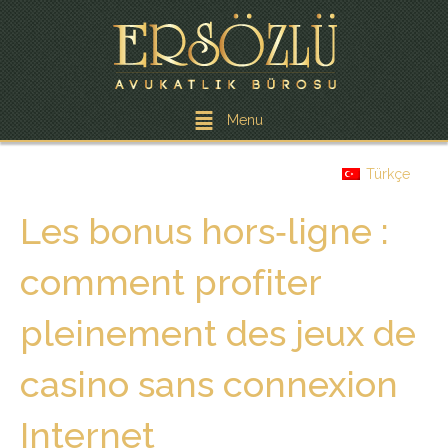
Menu
Türkçe
Les bonus hors‑ligne :
comment profiter
pleinement des jeux de
casino sans connexion
Internet