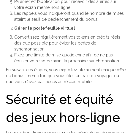
Paramétrez l’application pour recevoir des alertes sur
votre écran même hors‑ligne.
Les rappels vous indiqueront quand le nombre de mises
atteint le seuil de déclenchement du bonus.
Gérer le portefeuille virtuel
Convertissez régulièrement vos tokens en crédits réels
dès que possible pour éviter les pertes de
synchronisation.
Fixez une limite de mise quotidienne afin de ne pas
épuiser votre solde avant la prochaine synchronisation.
En suivant ces étapes, vous exploitez pleinement chaque offre
de bonus, même lorsque vous êtes en train de voyager ou
que vous n’avez pas accès au réseau mobile.
Sécurité et équité
des jeux hors‑ligne
Les jeux hors‑ligne reposent sur des générateurs de nombres