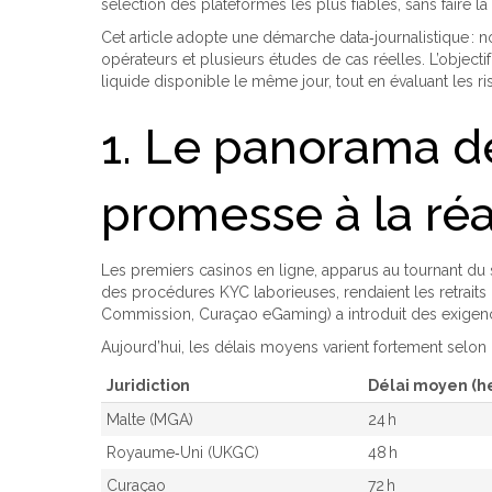
sélection des plateformes les plus fiables, sans faire l
Cet article adopte une démarche data‑journalistique : 
opérateurs et plusieurs études de cas réelles. L’object
liquide disponible le même jour, tout en évaluant les ri
1. Le panorama de
promesse à la réa
Les premiers casinos en ligne, apparus au tournant du s
des procédures KYC laborieuses, rendaient les retraits 
Commission, Curaçao eGaming) a introduit des exigenc
Aujourd’hui, les délais moyens varient fortement selon la
Juridiction
Délai moyen (h
Malte (MGA)
24 h
Royaume‑Uni (UKGC)
48 h
Curaçao
72 h