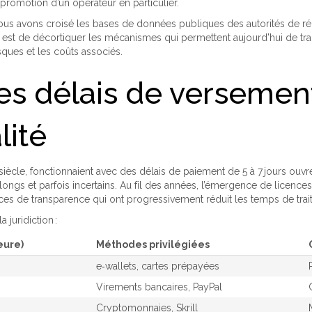
a promotion d’un opérateur en particulier.
nous avons croisé les bases de données publiques des autorités de ré
if est de décortiquer les mécanismes qui permettent aujourd’hui de tr
sques et les coûts associés.
s délais de versement 
lité
iècle, fonctionnaient avec des délais de paiement de 5 à 7 jours ouvr
longs et parfois incertains. Au fil des années, l’émergence de licenc
es de transparence qui ont progressivement réduit les temps de trai
 juridiction :
eure)
Méthodes privilégiées
e‑wallets, cartes prépayées
Virements bancaires, PayPal
Cryptomonnaies, Skrill