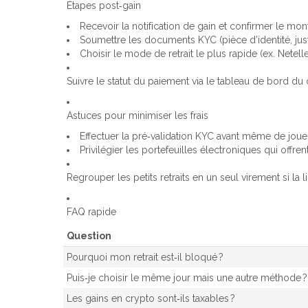
Étapes post‑gain
Recevoir la notification de gain et confirmer le mont
Soumettre les documents KYC (pièce d’identité, justi
Choisir le mode de retrait le plus rapide (ex. Netelle
Suivre le statut du paiement via le tableau de bord du 
Astuces pour minimiser les frais
Effectuer la pré‑validation KYC avant même de jouer
Privilégier les portefeuilles électroniques qui off
Regrouper les petits retraits en un seul virement si la 
FAQ rapide
Question
Pourquoi mon retrait est‑il bloqué ?
Puis‑je choisir le même jour mais une autre méthode ?
Les gains en crypto sont‑ils taxables ?