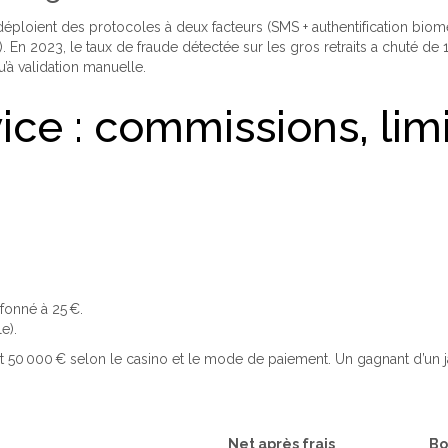
éploient des protocoles à deux facteurs (SMS + authentification biométr
le). En 2023, le taux de fraude détectée sur les gros retraits a chuté
à validation manuelle.
ice : commissions, limi
fonné à 25 €.
e).
€ et 50 000 € selon le casino et le mode de paiement. Un gagnant d’un j
Net après frais
Bo