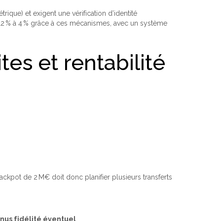
ique) et exigent une vérification d’identité
 de 12 % à 4 % grâce à ces mécanismes, avec un système
tes et rentabilité
ackpot de 2 M€ doit donc planifier plusieurs transferts
nus fidélité éventuel