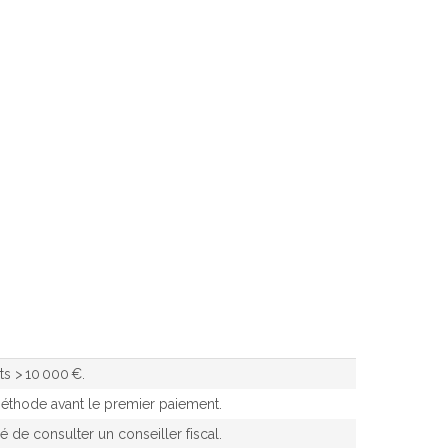
s > 10 000 €.
méthode avant le premier paiement.
é de consulter un conseiller fiscal.