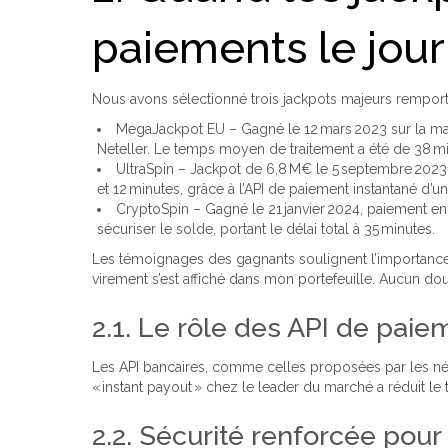
paiements le jo
Nous avons sélectionné trois jackpots majeurs remportés
MegaJackpot EU – Gagné le 12 mars 2023 sur la machi
Neteller. Le temps moyen de traitement a été de 38 mi
UltraSpin – Jackpot de 6,8 M€ le 5 septembre 2023 s
et 12 minutes, grâce à l’API de paiement instantané d’u
CryptoSpin – Gagné le 21 janvier 2024, paiement en 
sécuriser le solde, portant le délai total à 35 minutes.
Les témoignages des gagnants soulignent l’importance d
virement s’est affiché dans mon portefeuille. Aucun dou
2.1. Le rôle des API de pai
Les API bancaires, comme celles proposées par les néo
« instant payout » chez le leader du marché a réduit le
2.2. Sécurité renforcée pou