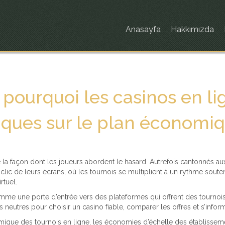
Anasayfa
Hakkımızda
: pourquoi les casinos en l
ques sur le plan économiqu
 façon dont les joueurs abordent le hasard. Autrefois cantonnés aux
clic de leurs écrans, où les tournois se multiplient à un rythme souten
rtuel.
me une porte d’entrée vers des plateformes qui offrent des tournois à
neutres pour choisir un casino fiable, comparer les offres et s’infor
que des tournois en ligne, les économies d’échelle des établissemen