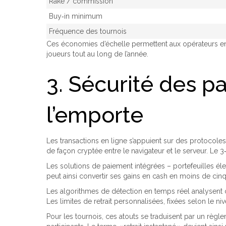
Rake / commission
Buy‑in minimum
Fréquence des tournois
Ces économies d’échelle permettent aux opérateurs en li
joueurs tout au long de l’année.
3. Sécurité des p
l’emporte
Les transactions en ligne s’appuient sur des protocoles
de façon cryptée entre le navigateur et le serveur. Le 3
Les solutions de paiement intégrées – portefeuilles éle
peut ainsi convertir ses gains en cash en moins de cinq 
Les algorithmes de détection en temps réel analysent c
Les limites de retrait personnalisées, fixées selon le
Pour les tournois, ces atouts se traduisent par un règl