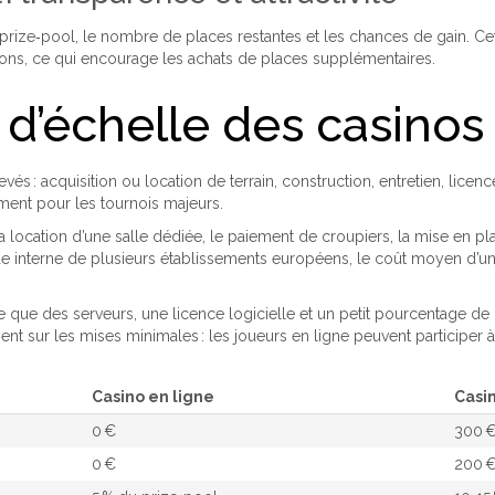
prize‑pool, le nombre de places restantes et les chances de gain. Ce
tions, ce qui encourage les achats de places supplémentaires.
 d’échelle des casinos
evés : acquisition ou location de terrain, construction, entretien, lic
ment pour les tournois majeurs.
a location d’une salle dédiée, le paiement de croupiers, la mise en pla
ude interne de plusieurs établissements européens, le coût moyen d’un
que des serveurs, une licence logicielle et un petit pourcentage de 
nt sur les mises minimales : les joueurs en ligne peuvent participer à 
Casino en ligne
Casi
0 €
300 €
0 €
200 