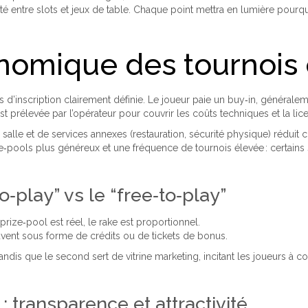
ilité entre slots et jeux de table. Chaque point mettra en lumière pou
nomique des tournois 
s d’inscription clairement définie. Le joueur paie un buy‑in, générale
st prélevée par l’opérateur pour couvrir les coûts techniques et la lice
alle et de services annexes (restauration, sécurité physique) réduit
‑pools plus généreux et une fréquence de tournois élevée : certains si
‑play” vs le “free‑to‑play”
 prize‑pool est réel, le rake est proportionnel.
souvent sous forme de crédits ou de tickets de bonus.
dis que le second sert de vitrine marketing, incitant les joueurs à co
 : transparence et attractivité