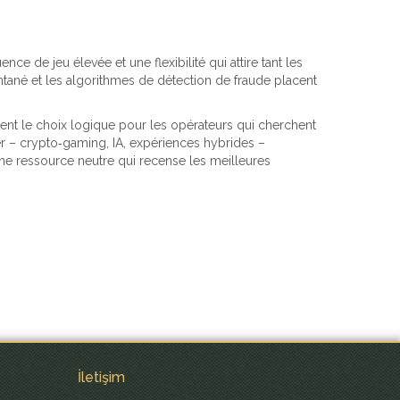
ce de jeu élevée et une flexibilité qui attire tant les
antané et les algorithmes de détection de fraude placent
ent le choix logique pour les opérateurs qui cherchent
ler – crypto‑gaming, IA, expériences hybrides –
une ressource neutre qui recense les meilleures
İletişim