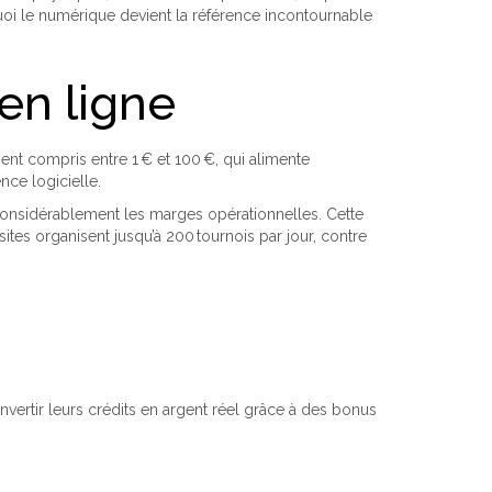
rquoi le numérique devient la référence incontournable
en ligne
ment compris entre 1 € et 100 €, qui alimente
nce logicielle.
 considérablement les marges opérationnelles. Cette
tes organisent jusqu’à 200 tournois par jour, contre
nvertir leurs crédits en argent réel grâce à des bonus