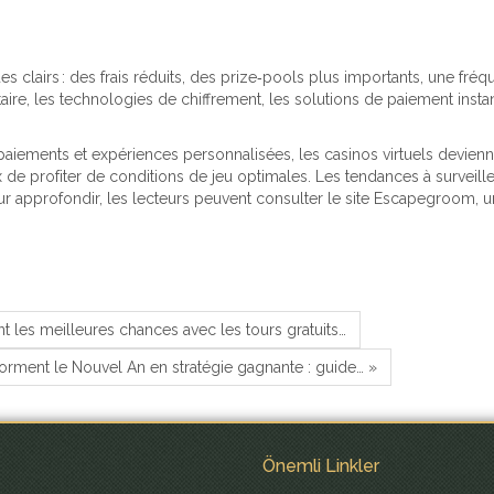
clairs : des frais réduits, des prize‑pools plus importants, une fréquen
aire, les technologies de chiffrement, les solutions de paiement inst
iements et expériences personnalisées, les casinos virtuels devienn
ux de profiter de conditions de jeu optimales. Les tendances à surveil
ur approfondir, les lecteurs peuvent consulter le site Escapegroom, 
t les meilleures chances avec les tours gratuits…
ment le Nouvel An en stratégie gagnante : guide… »
Önemli Linkler