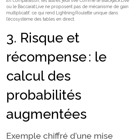
En comparaison, les autres jeux live comme le Blackjack Live
ou le Baccarat Live ne proposent pas de mécanisme de gain
multiplicatif, ce qui rend Lightning Roulette unique dans
l’écosystème des tables en direct.
3. Risque et
récompense : le
calcul des
probabilités
augmentées
Exemple chiffré d’une mise