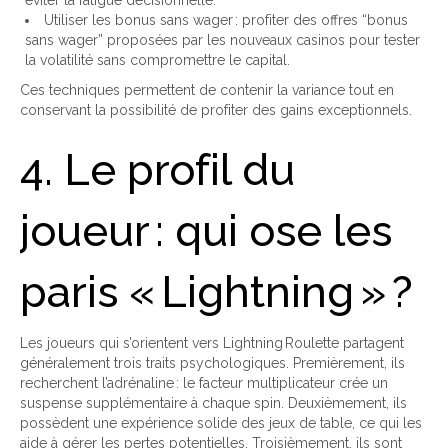
éviter la fatigue décisionnelle.
Utiliser les bonus sans wager : profiter des offres “bonus
sans wager” proposées par les nouveaux casinos pour tester
la volatilité sans compromettre le capital.
Ces techniques permettent de contenir la variance tout en
conservant la possibilité de profiter des gains exceptionnels.
4. Le profil du
joueur : qui ose les
paris « Lightning » ?
Les joueurs qui s’orientent vers Lightning Roulette partagent
généralement trois traits psychologiques. Premièrement, ils
recherchent l’adrénaline : le facteur multiplicateur crée un
suspense supplémentaire à chaque spin. Deuxièmement, ils
possèdent une expérience solide des jeux de table, ce qui les
aide à gérer les pertes potentielles. Troisièmement, ils sont