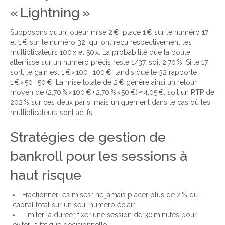
« Lightning »
Supposons qu’un joueur mise 2 €, place 1 € sur le numéro 17
et 1 € sur le numéro 32, qui ont reçu respectivement les
multiplicateurs 100 x et 50 x. La probabilité que la boule
atterrisse sur un numéro précis reste 1/37, soit 2,70 %. Si le 17
sort, le gain est 1 € × 100 = 100 €, tandis que le 32 rapporte
1 € × 50 = 50 €. La mise totale de 2 € génère ainsi un retour
moyen de (2,70 % × 100 € + 2,70 % × 50 €) ≈ 4,05 €, soit un RTP de
202 % sur ces deux paris, mais uniquement dans le cas où les
multiplicateurs sont actifs.
Stratégies de gestion de
bankroll pour les sessions à
haut risque
Fractionner les mises : ne jamais placer plus de 2 % du
capital total sur un seul numéro éclair.
Limiter la durée : fixer une session de 30 minutes pour