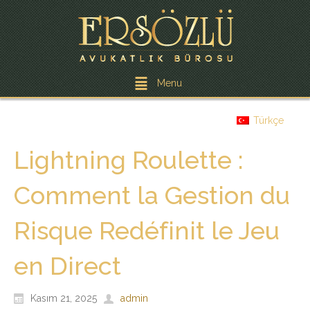
Menu
Türkçe
Lightning Roulette :
Comment la Gestion du
Risque Redéfinit le Jeu
en Direct
Kasım 21, 2025
admin