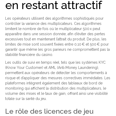
en restant attractif
Les opérateurs utilisent des algorithmes sophistiqués pour
contrôler la variance des multiplicateurs. Ces algorithmes
limitent le nombre de fois où le multiplicateur 500 x peut
apparaître dans une session donnée, afin d’éviter des pertes
excessives tout en maintenant l’attrait du produit. De plus, les
limites de mise sont souvent fixées entre 0,10 € et 500 € pour
garantir que même les gros parieurs ne compromettent pas la
stabilité financière du casino.
Les outils de suivi en temps réel, tels que les systèmes KYC
(Know Your Customer) et AML (Anti‑Money Laundering),
permettent aux opérateurs de détecter les comportements à
risque et d’appliquer des mesures correctives immédiates. Les
plateformes intègrent également des tableaux de bord de
monitoring qui affichent la distribution des multiplicateurs, le
volume des mises et le taux de gain, offrant ainsi une visibilité
totale sur la santé du jeu.
Le rôle des licences de jeu