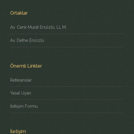
Ortaklar
Av. Cenk Murat Ersözlü, LL.M.
Av. Defne Ersözlü
Önemli Linkler
Referanslar
Yasal Uyarı
İletişim Formu
İletişim