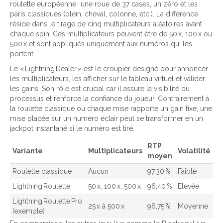
roulette européenne : une roue de 37 cases, un zéro et les
paris classiques (plein, cheval, colonne, etc.). La différence
réside dans le tirage de cinq multiplicateurs aléatoires avant
chaque spin. Ces multiplicateurs peuvent être de 50 x, 100 x ou
500 x et sont appliqués uniquement aux numéros qui les
portent.
Le « Lightning Dealer » est le croupier désigné pour annoncer
les multiplicateurs, les afficher sur le tableau virtuel et valider
les gains. Son rôle est crucial car il assure la visibilité du
processus et renforce la confiance du joueur. Contrairement à
la roulette classique où chaque mise rapporte un gain fixe, une
mise placée sur un numéro éclair peut se transformer en un
jackpot instantané si le numéro est tiré.
RTP
Variante
Multiplicateurs
Volatilité
moyen
Roulette classique
Aucun
97,30 %
Faible
Lightning Roulette
50 x, 100 x, 500 x
96,40 %
Élevée
Lightning Roulette Pro
25 x à 500 x
96,75 %
Moyenne
(exemple)