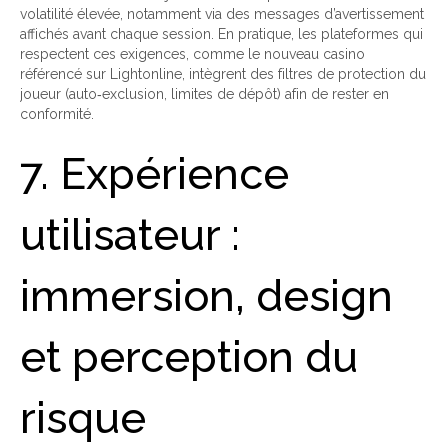
volatilité élevée, notamment via des messages d’avertissement
affichés avant chaque session. En pratique, les plateformes qui
respectent ces exigences, comme le nouveau casino
référencé sur Lightonline, intègrent des filtres de protection du
joueur (auto‑exclusion, limites de dépôt) afin de rester en
conformité.
7. Expérience
utilisateur :
immersion, design
et perception du
risque