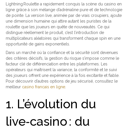
Lightning Roulette a rapidement conquis la scène du casino en
ligne grâce à son mélange d’adrénaline pure et de technologie
de pointe. La version live, animée par de vrais croupiers, ajoute
une dimension humaine qui attire autant les puristes de la
roulette que les joueurs en quête de nouveautés. Ce qui
distingue réellement le produit, c’est l’introduction de
multiplicateurs aléatoires qui transforment chaque spin en une
opportunité de gains exponentiels.
Dans un marché où la confiance et la sécurité sont devenues
des critères décisifs, la gestion du risque s’impose comme le
facteur clé de différenciation entre les plateformes. Les
opérateurs qui maîtrisent la variance, la conformité et le suivi
des joueurs offrent une expérience à la fois excitante et fiable.
Pour découvrir d’autres options de jeu sécurisé, consultez le
meilleur
casino francais en ligne
.
1. L’évolution du
live‑casino : du