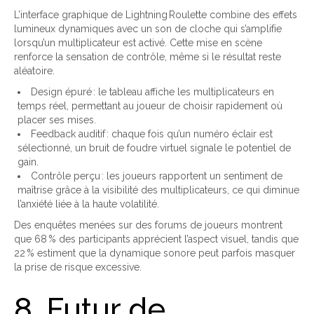
L’interface graphique de Lightning Roulette combine des effets
lumineux dynamiques avec un son de cloche qui s’amplifie
lorsqu’un multiplicateur est activé. Cette mise en scène
renforce la sensation de contrôle, même si le résultat reste
aléatoire.
Design épuré : le tableau affiche les multiplicateurs en
temps réel, permettant au joueur de choisir rapidement où
placer ses mises.
Feedback auditif : chaque fois qu’un numéro éclair est
sélectionné, un bruit de foudre virtuel signale le potentiel de
gain.
Contrôle perçu : les joueurs rapportent un sentiment de
maîtrise grâce à la visibilité des multiplicateurs, ce qui diminue
l’anxiété liée à la haute volatilité.
Des enquêtes menées sur des forums de joueurs montrent
que 68 % des participants apprécient l’aspect visuel, tandis que
22 % estiment que la dynamique sonore peut parfois masquer
la prise de risque excessive.
8. Futur de