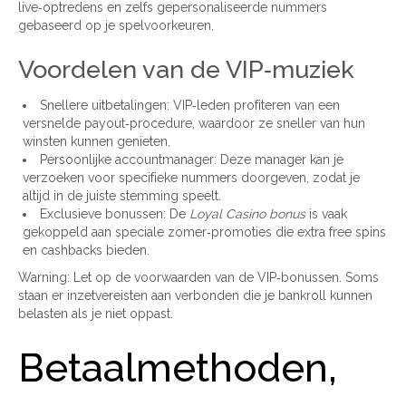
live‑optredens en zelfs gepersonaliseerde nummers
gebaseerd op je spelvoorkeuren.
Voordelen van de VIP‑muziek
Snellere uitbetalingen: VIP‑leden profiteren van een
versnelde payout‑procedure, waardoor ze sneller van hun
winsten kunnen genieten.
Persoonlijke accountmanager: Deze manager kan je
verzoeken voor specifieke nummers doorgeven, zodat je
altijd in de juiste stemming speelt.
Exclusieve bonussen: De
Loyal Casino bonus
is vaak
gekoppeld aan speciale zomer‑promoties die extra free spins
en cashbacks bieden.
Warning: Let op de voorwaarden van de VIP‑bonussen. Soms
staan er inzetvereisten aan verbonden die je bankroll kunnen
belasten als je niet oppast.
Betaalmethoden,