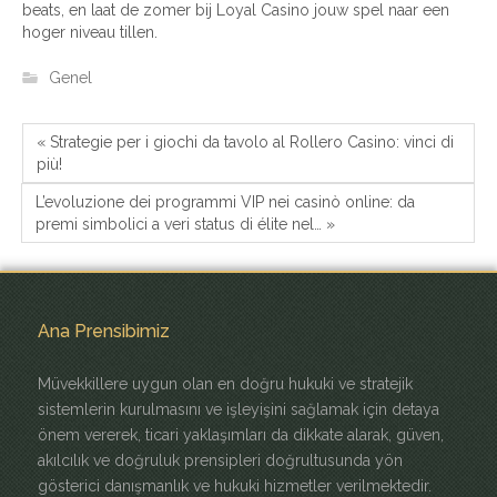
beats, en laat de zomer bij Loyal Casino jouw spel naar een
hoger niveau tillen.
Genel
« Strategie per i giochi da tavolo al Rollero Casino: vinci di
più!
L’evoluzione dei programmi VIP nei casinò online: da
premi simbolici a veri status di élite nel… »
Ana Prensibimiz
Müvekkillere uygun olan en doğru hukuki ve stratejik
sistemlerin kurulmasını ve işleyişini sağlamak için detaya
önem vererek, ticari yaklaşımları da dikkate alarak, güven,
akılcılık ve doğruluk prensipleri doğrultusunda yön
gösterici danışmanlık ve hukuki hizmetler verilmektedir.