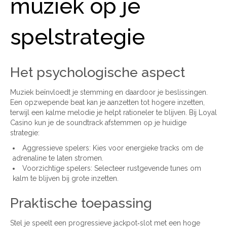
muziek op je
spelstrategie
Het psychologische aspect
Muziek beïnvloedt je stemming en daardoor je beslissingen.
Een opzwepende beat kan je aanzetten tot hogere inzetten,
terwijl een kalme melodie je helpt rationeler te blijven. Bij Loyal
Casino kun je de soundtrack afstemmen op je huidige
strategie:
Aggressieve spelers: Kies voor energieke tracks om de
adrenaline te laten stromen.
Voorzichtige spelers: Selecteer rustgevende tunes om
kalm te blijven bij grote inzetten.
Praktische toepassing
Stel je speelt een progressieve jackpot‑slot met een hoge