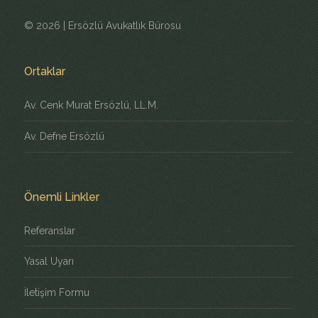
©
2026 | Ersözlü Avukatlık Bürosu
Ortaklar
Av. Cenk Murat Ersözlü, LL.M.
Av. Defne Ersözlü
Önemli Linkler
Referanslar
Yasal Uyarı
İletişim Formu