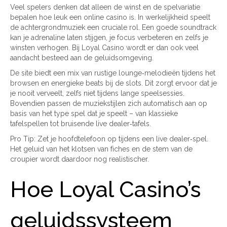
Veel spelers denken dat alleen de winst en de spelvariatie
bepalen hoe leuk een online casino is. In werkelijkheid speelt
de achtergrondmuziek een cruciale rol. Een goede soundtrack
kan je adrenaline laten stijgen, je focus verbeteren en zelfs je
winsten verhogen. Bij Loyal Casino wordt er dan ook veel
aandacht besteed aan de geluidsomgeving.
De site biedt een mix van rustige lounge‑melodieën tijdens het
browsen en energieke beats bij de slots. Dit zorgt ervoor dat je
je nooit verveelt, zelfs niet tijdens lange speelsessies.
Bovendien passen de muziekstijlen zich automatisch aan op
basis van het type spel dat je speelt – van klassieke
tafelspellen tot bruisende live dealer‑tafels.
Pro Tip: Zet je hoofdtelefoon op tijdens een live dealer‑spel.
Het geluid van het klotsen van fiches en de stem van de
croupier wordt daardoor nog realistischer.
Hoe Loyal Casino’s
geluidssysteem