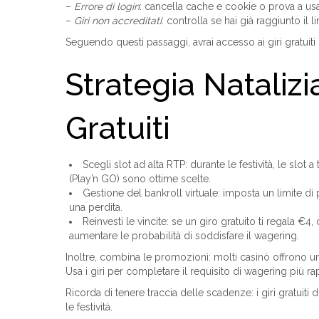
–
Errore di login
: cancella cache e cookie o prova a us
–
Giri non accreditati
: controlla se hai già raggiunto il 
Seguendo questi passaggi, avrai accesso ai giri gratuiti 
Strategia Natalizi
Gratuiti
Scegli slot ad alta RTP: durante le festività, le sl
(Play’n GO) sono ottime scelte.
Gestione del bankroll virtuale: imposta un limite di pe
una perdita.
Reinvesti le vincite: se un giro gratuito ti regala €
aumentare le probabilità di soddisfare il wagering.
Inoltre, combina le promozioni: molti casinò offrono un 
Usa i giri per completare il requisito di wagering più r
Ricorda di tenere traccia delle scadenze: i giri gratuiti
le festività.