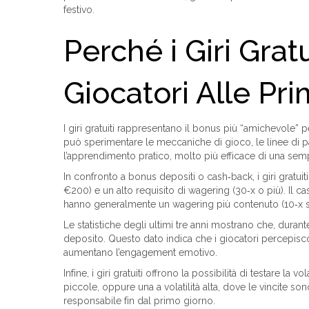
festivo.
Perché i Giri Gratu
Giocatori Alle Pr
I giri gratuiti rappresentano il bonus più “amichevole” p
può sperimentare le meccaniche di gioco, le linee di pa
l’apprendimento pratico, molto più efficace di una sempl
In confronto a bonus depositi o cash‑back, i giri gratu
€200) e un alto requisito di wagering (30‑x o più). Il ca
hanno generalmente un wagering più contenuto (10‑x sul 
Le statistiche degli ultimi tre anni mostrano che, durante 
deposito. Questo dato indica che i giocatori percepisco
aumentano l’engagement emotivo.
Infine, i giri gratuiti offrono la possibilità di testare la
piccole, oppure una a volatilità alta, dove le vincite 
responsabile fin dal primo giorno.