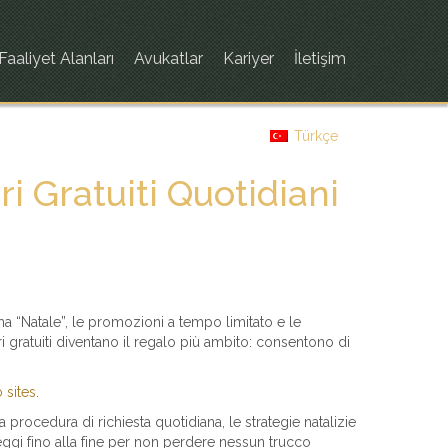
Faaliyet Alanları
Avukatlar
Kariyer
İletişim
Türkçe
ri Gratuiti Quotidiani
 tema “Natale”, le promozioni a tempo limitato e le
i gratuiti diventano il regalo più ambito: consentono di
 sites
.
a procedura di richiesta quotidiana, le strategie natalizie
Leggi fino alla fine per non perdere nessun trucco