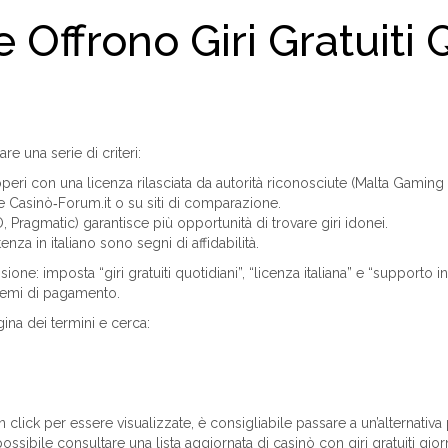
 Offrono Giri Gratuiti 
re una serie di criteri:
peri con una licenza rilasciata da autorità riconosciute (Malta Gaming
 Casinò‑Forum.it o su siti di comparazione.
, Pragmatic) garantisce più opportunità di trovare giri idonei.
enza in italiano sono segni di affidabilità.
ensione: imposta “giri gratuiti quotidiani”, “licenza italiana” e “support
blemi di pagamento.
gina dei termini e cerca:
lick per essere visualizzate, è consigliabile passare a un’alternativa 
 possibile consultare una lista aggiornata di casinò con giri gratuiti gi