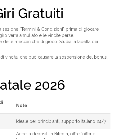
ri Gratuiti
la sezione “Termini & Condizioni” prima di giocare.
 giro verrà annullato e le vincite perse.
e delle meccaniche di gioco. Studia la tabella dei
iti di vincita, che può causare la sospensione del bonus.
 Natale 2026
di
Note
Ideale per principianti, supporto italiano 24/7
Accetta depositi in Bitcoin, offre “offerte