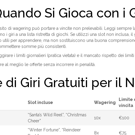
Quando Si Gioca con i Gi
isito di wagering può portare a vincite non prelevabili. Leggi sempre 
i giri a una lista ristretta di giochi. Se utilizzi una slot non inclusa, il
sono utili per apprendere, ma non sostituiscono una buona comprension
scommettere somme più consistenti.
irare i limiti giornalieri (pratica vietata) e il mancato rispetto dei lim
re al meglio le offerte senza incorrere in penalità.
 di Giri Gratuiti per il
Limite 
Slot incluse
Wagering
vincita
“Santa’s Wild Reel”, “Christmas
10x
€100
Cheer”
“Winter Fortune”, “Reindeer
8x
€75