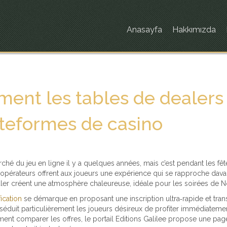
Anasayfa
Hakkımızda
ment les tables de dealers
ateformes de casino
arché du jeu en ligne il y a quelques années, mais c’est pendant les fête
s opérateurs offrent aux joueurs une expérience qui se rapproche davan
aler créent une atmosphère chaleureuse, idéale pour les soirées de Noë
ication
se démarque en proposant une inscription ultra‑rapide et tran
séduit particulièrement les joueurs désireux de profiter immédiateme
nt comparer les offres, le portail Editions Galilee propose une page