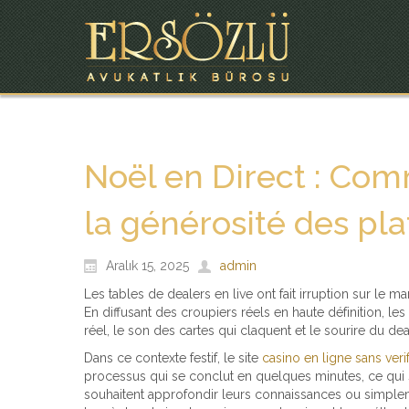
Noël en Direct : Com
la générosité des pl
Aralık 15, 2025
admin
Les tables de dealers en live ont fait irruption sur le m
En diffusant des croupiers réels en haute définition, le
réel, le son des cartes qui claquent et le sourire du de
Dans ce contexte festif, le site
casino en ligne sans verif
processus qui se conclut en quelques minutes, ce qui 
souhaitent approfondir leurs connaissances ou simpleme