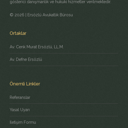
gösterici danışmanlık ve hukuki hizmetler verilmektedir.
©
2026 | Ersözlü Avukatlık Bürosu
Ortaklar
Av. Cenk Murat Ersözlü, LL.M.
Av. Defne Ersözlü
Önemli Linkler
Referanslar
Yasal Uyarı
İletişim Formu