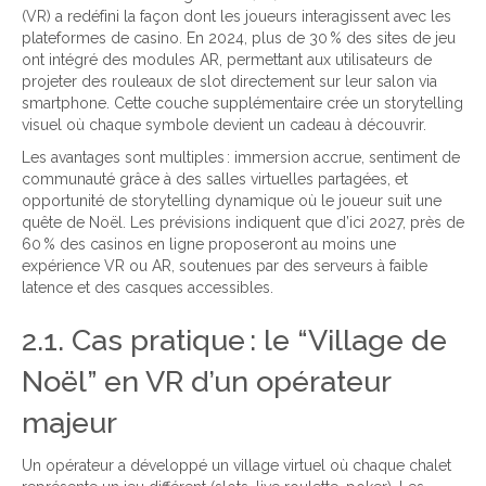
(VR) a redéfini la façon dont les joueurs interagissent avec les
plateformes de casino. En 2024, plus de 30 % des sites de jeu
ont intégré des modules AR, permettant aux utilisateurs de
projeter des rouleaux de slot directement sur leur salon via
smartphone. Cette couche supplémentaire crée un storytelling
visuel où chaque symbole devient un cadeau à découvrir.
Les avantages sont multiples : immersion accrue, sentiment de
communauté grâce à des salles virtuelles partagées, et
opportunité de storytelling dynamique où le joueur suit une
quête de Noël. Les prévisions indiquent que d’ici 2027, près de
60 % des casinos en ligne proposeront au moins une
expérience VR ou AR, soutenues par des serveurs à faible
latence et des casques accessibles.
2.1. Cas pratique : le “Village de
Noël” en VR d’un opérateur
majeur
Un opérateur a développé un village virtuel où chaque chalet