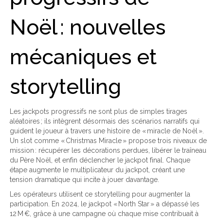
Noël : nouvelles
mécaniques et
storytelling
Les jackpots progressifs ne sont plus de simples tirages
aléatoires ; ils intègrent désormais des scénarios narratifs qui
guident le joueur à travers une histoire de « miracle de Noël ».
Un slot comme « Christmas Miracle » propose trois niveaux de
mission : récupérer les décorations perdues, libérer le traîneau
du Père Noël, et enfin déclencher le jackpot final. Chaque
étape augmente le multiplicateur du jackpot, créant une
tension dramatique qui incite à jouer davantage.
Les opérateurs utilisent ce storytelling pour augmenter la
participation. En 2024, le jackpot « North Star » a dépassé les
12 M €, grâce à une campagne où chaque mise contribuait à