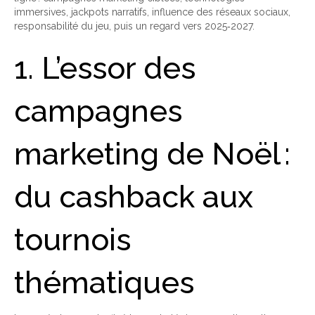
immersives, jackpots narratifs, influence des réseaux sociaux,
responsabilité du jeu, puis un regard vers 2025‑2027.
1. L’essor des
campagnes
marketing de Noël :
du cashback aux
tournois
thématiques