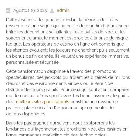
Ağustos 19, 2025
admin
L’effervescence des joueurs pendant la période des fêtes
ressemble à une vague qui ne cesse de grandir chaque année.
Entre les décorations scintillantes, les playlists de Noël et les
soirées entre amis, le moment est propice à la prise de risque
ludique. Les opérateurs de casino en ligne ont compris que
les attentes évoluent : les joueurs ne cherchent plus seulement
un bonus de fin d’année, ils veulent une expérience immersive,
personnalisée et sécurisée.
Cette transformation s’exprime à travers des promotions
spectaculaires, des jackpots qui frôlent les dizaines de millions
d’euros et des environnements virtuels où le Père Noël
distribue des tours gratuits. Pour ceux qui souhaitent comparer
rapidement les offres sportives et les bonus associés, le guide
des
meilleurs sites paris sportifs
constitue une ressource
pratique, placée ici afin d’apporter un aperçu neutre des
options disponibles.
Dans les paragraphes qui suivent, nous explorerons les
tendances qui façonneront les prochains Noël des casinos en
ligne : campagnes marketing ciblées, technologies