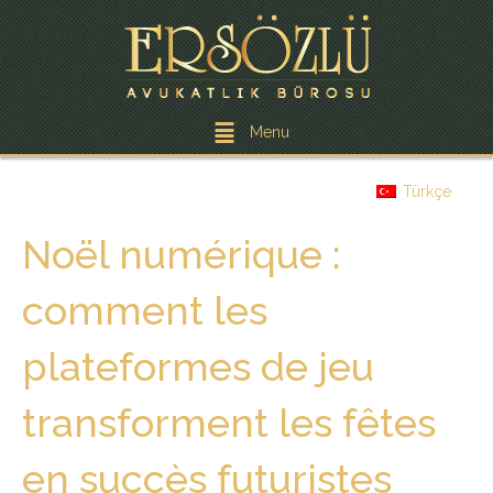
Menu
Türkçe
Noël numérique :
comment les
plateformes de jeu
transforment les fêtes
en succès futuristes