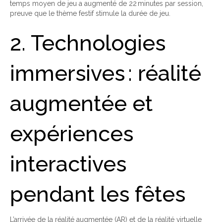
temps moyen de jeu a augmenté de 22 minutes par session,
preuve que le thème festif stimule la durée de jeu.
2. Technologies
immersives : réalité
augmentée et
expériences
interactives
pendant les fêtes
L’arrivée de la réalité augmentée (AR) et de la réalité virtuelle