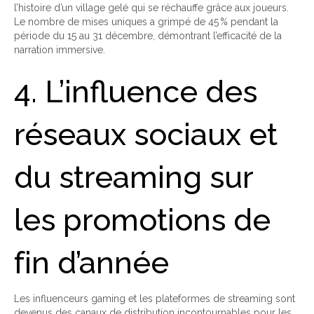
l’histoire d’un village gelé qui se réchauffe grâce aux joueurs.
Le nombre de mises uniques a grimpé de 45 % pendant la
période du 15 au 31 décembre, démontrant l’efficacité de la
narration immersive.
4. L’influence des
réseaux sociaux et
du streaming sur
les promotions de
fin d’année
Les influenceurs gaming et les plateformes de streaming sont
devenus des canaux de distribution incontournables pour les