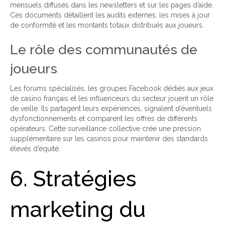
mensuels diffusés dans les newsletters et sur les pages d’aide.
Ces documents détaillent les audits externes, les mises à jour
de conformité et les montants totaux distribués aux joueurs.
Le rôle des communautés de
joueurs
Les forums spécialisés, les groupes Facebook dédiés aux jeux
de casino français et les influenceurs du secteur jouent un rôle
de veille. Ils partagent leurs expériences, signalent d’éventuels
dysfonctionnements et comparent les offres de différents
opérateurs. Cette surveillance collective crée une pression
supplémentaire sur les casinos pour maintenir des standards
élevés d’équité.
6. Stratégies
marketing du