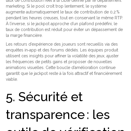
taux de contribution réel à la cible définie par le département
marketing. Si le pool croît trop lentement, le système
augmente automatiquement le taux de contribution de 0,2 %
pendant les heures creuses, tout en conservant le même RTP.
À l’inverse, si le jackpot approche d’un plafond prédéfini, le
taux de contribution est réduit pour éviter un dépassement de
la marge financière.
Les retours d’expérience des joueurs sont recueillis via des
enquêtes in‑app et des forums dédiés. Les équipes produit
utilisent ces insights pour affiner la volatilité des jeux, ajuster
les fréquences de petits gains et proposer de nouvelles
animations visuelles. Cette boucle d’amélioration continue
garantit que le jackpot reste à la fois attractif et financièrement
viable.
5. Sécurité et
transparence : les