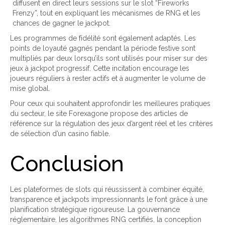
diffusent en direct leurs sessions sur le slot “Fireworks
Frenzy”, tout en expliquant les mécanismes de RNG et les
chances de gagner le jackpot.
Les programmes de fidélité sont également adaptés. Les
points de loyauté gagnés pendant la période festive sont
multipliés par deux lorsqu’ils sont utilisés pour miser sur des
jeux à jackpot progressif. Cette incitation encourage les
joueurs réguliers à rester actifs et à augmenter le volume de
mise global.
Pour ceux qui souhaitent approfondir les meilleures pratiques
du secteur, le site Forexagone propose des articles de
référence sur la régulation des jeux d’argent réel et les critères
de sélection d’un casino fiable.
Conclusion
Les plateformes de slots qui réussissent à combiner équité,
transparence et jackpots impressionnants le font grâce à une
planification stratégique rigoureuse. La gouvernance
réglementaire, les algorithmes RNG certifiés, la conception