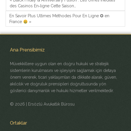
« Black Friday & Anniversary Fusion : Les Offres Inédites
des Casinos En‑ligne Cette Saison…
En Savoir Plus Ultimes Méthodes Pour En Ligne ✪ en
France
»
Ana Prensibimiz
Müvekkillere uygun olan en doğru hukuki ve stratejik
sistemlerin kurulmasını ve işleyişini sağlamak için detaya
önem vererek, ticari yaklaşımları da dikkate alarak, güven,
akılcılık ve doğruluk prensipleri doğrultusunda yön
gösterici danışmanlık ve hukuki hizmetler verilmektedir.
©
2026 | Ersözlü Avukatlık Bürosu
Ortaklar