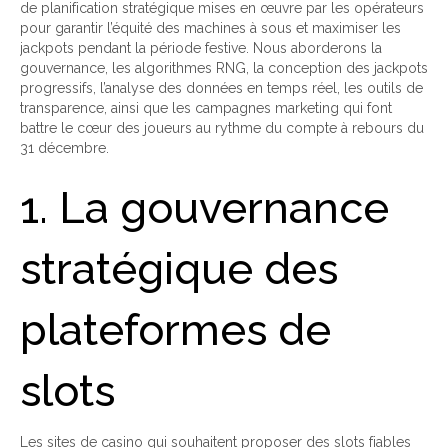
de planification stratégique mises en œuvre par les opérateurs
pour garantir l’équité des machines à sous et maximiser les
jackpots pendant la période festive. Nous aborderons la
gouvernance, les algorithmes RNG, la conception des jackpots
progressifs, l’analyse des données en temps réel, les outils de
transparence, ainsi que les campagnes marketing qui font
battre le cœur des joueurs au rythme du compte à rebours du
31 décembre.
1. La gouvernance
stratégique des
plateformes de
slots
Les sites de casino qui souhaitent proposer des slots fiables