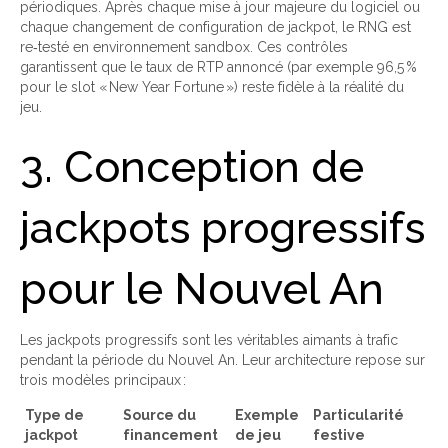
périodiques. Après chaque mise à jour majeure du logiciel ou
chaque changement de configuration de jackpot, le RNG est
re‑testé en environnement sandbox. Ces contrôles
garantissent que le taux de RTP annoncé (par exemple 96,5 %
pour le slot « New Year Fortune ») reste fidèle à la réalité du
jeu.
3. Conception de
jackpots progressifs
pour le Nouvel An
Les jackpots progressifs sont les véritables aimants à trafic
pendant la période du Nouvel An. Leur architecture repose sur
trois modèles principaux :
Type de
Source du
Exemple
Particularité
jackpot
financement
de jeu
festive