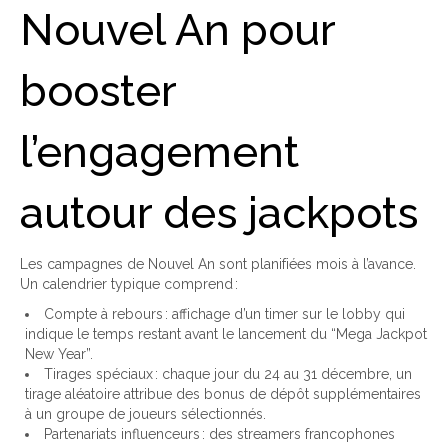
Nouvel An pour
booster
l’engagement
autour des jackpots
Les campagnes de Nouvel An sont planifiées mois à l’avance.
Un calendrier typique comprend :
Compte à rebours : affichage d’un timer sur le lobby qui
indique le temps restant avant le lancement du “Mega Jackpot
New Year”.
Tirages spéciaux : chaque jour du 24 au 31 décembre, un
tirage aléatoire attribue des bonus de dépôt supplémentaires
à un groupe de joueurs sélectionnés.
Partenariats influenceurs : des streamers francophones