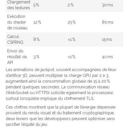
Chargement
5 %
2 %
30 ms
des textures
Exécution
du shader
12 %
25 %
80 ms
de rouleau
Calcul
8 %
<1 %
15 ms
CSPRNG
Envoi du
résultat via
3 %
<1 %
40 ms
API
Les animations de jackpot, souvent accompagnées de feux
d’artifice 3D, peuvent multiplier la charge GPU par 2 à 3,
augmentant ainsi la consommation globale de 15 à 20 %
pendant quelques secondes. La communication réseau
(WebSocket ou HTTPS) sollicite également le processeur,
surtout lorsqu’elle implique du chiffrement TLS.
Ces chiffres montrent que la plupart de l’énergie dépensée
provient du rendu visuel et du traitement cryptographique,
deux leviers que les développeurs peuvent optimiser sans
sacrifier l’équité du jeu.