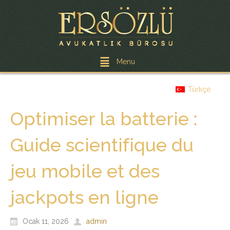
Menu
Türkçe
Optimiser la batterie :
Guide scientifique du
jeu mobile et des
jackpots en ligne
Ocak 11, 2026
admin