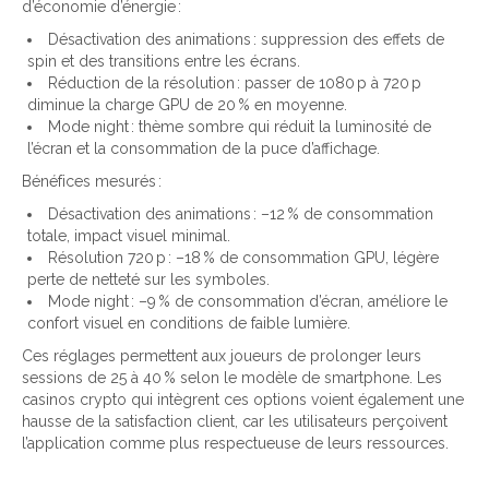
d’économie d’énergie :
Désactivation des animations : suppression des effets de
spin et des transitions entre les écrans.
Réduction de la résolution : passer de 1080 p à 720 p
diminue la charge GPU de 20 % en moyenne.
Mode night : thème sombre qui réduit la luminosité de
l’écran et la consommation de la puce d’affichage.
Bénéfices mesurés :
Désactivation des animations : –12 % de consommation
totale, impact visuel minimal.
Résolution 720 p : –18 % de consommation GPU, légère
perte de netteté sur les symboles.
Mode night : –9 % de consommation d’écran, améliore le
confort visuel en conditions de faible lumière.
Ces réglages permettent aux joueurs de prolonger leurs
sessions de 25 à 40 % selon le modèle de smartphone. Les
casinos crypto qui intègrent ces options voient également une
hausse de la satisfaction client, car les utilisateurs perçoivent
l’application comme plus respectueuse de leurs ressources.