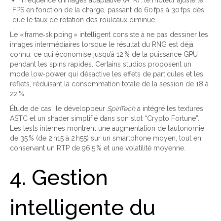
Fréquence d’images adaptative (AFR) : le moteur ajuste le
FPS en fonction de la charge, passant de 60 fps à 30 fps dès
que le taux de rotation des rouleaux diminue.
Le « frame‑skipping » intelligent consiste à ne pas dessiner les
images intermédiaires lorsque le résultat du RNG est déjà
connu, ce qui économise jusqu’à 12 % de la puissance GPU
pendant les spins rapides. Certains studios proposent un
mode low‑power qui désactive les effets de particules et les
reflets, réduisant la consommation totale de la session de 18 à
22 %.
Étude de cas : le développeur
SpinTech
a intégré les textures
ASTC et un shader simplifié dans son slot “Crypto Fortune”.
Les tests internes montrent une augmentation de l’autonomie
de 35 % (de 2 h15 à 2 h55) sur un smartphone moyen, tout en
conservant un RTP de 96,5 % et une volatilité moyenne.
4. Gestion
intelligente du