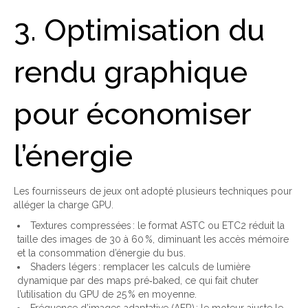
3. Optimisation du
rendu graphique
pour économiser
l’énergie
Les fournisseurs de jeux ont adopté plusieurs techniques pour
alléger la charge GPU.
Textures compressées : le format ASTC ou ETC2 réduit la
taille des images de 30 à 60 %, diminuant les accès mémoire
et la consommation d’énergie du bus.
Shaders légers : remplacer les calculs de lumière
dynamique par des maps pré‑baked, ce qui fait chuter
l’utilisation du GPU de 25 % en moyenne.