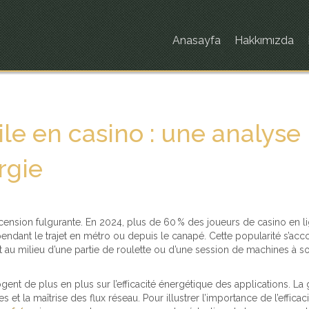
Anasayfa
Hakkımızda
ile en casino : une analys
rgie
nsion fulgurante. En 2024, plus de 60 % des joueurs de casino en lign
pendant le trajet en métro ou depuis le canapé. Cette popularité s’ac
t au milieu d’une partie de roulette ou d’une session de machines à s
ogent de plus en plus sur l’efficacité énergétique des applications. 
 et la maîtrise des flux réseau. Pour illustrer l’importance de l’effic