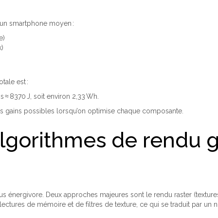
r un smartphone moyen :
e)
k)
ale est :
0 s ≈ 8370 J, soit environ 2,33 Wh.
es gains possibles lorsqu’on optimise chaque composante.
algorithmes de rendu g
us énergivore. Deux approches majeures sont le rendu raster (texture
 lectures de mémoire et de filtres de texture, ce qui se traduit par u