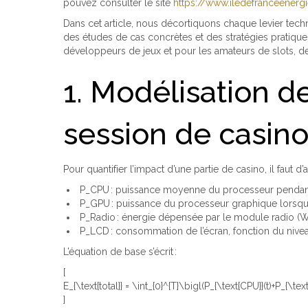
pouvez consulter le site
https://www.iledefranceenergi
Dans cet article, nous décortiquons chaque levier tec
des études de cas concrètes et des stratégies pratique
développeurs de jeux et pour les amateurs de slots, de 
1. Modélisation 
session de casin
Pour quantifier l’impact d’une partie de casino, il faut
P_CPU : puissance moyenne du processeur pendant l
P_GPU : puissance du processeur graphique lorsqu’il
P_Radio : énergie dépensée par le module radio (Wi
P_LCD : consommation de l’écran, fonction du nivea
L’équation de base s’écrit :
[
E_{\text{total}} = \int_{0}^{T}\bigl(P_{\text{CPU}}(t)+P_{\tex
]