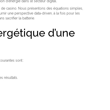
n d’énergie dans le secteur digital.
n de casino. Nous présentons des équations simples,
nir une perspective data‑driven, à la fois pour les
 sacrifier la batterie.
ergétique d’une
courantes sont :
s résultats.