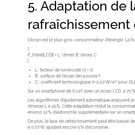
5. Adaptation de 
rafraîchissement 
L’écran est le plus gros consommateur d’énergie. La for
[
P_{\text{LCD}} = L \times B \times C
]
L : facteur de luminosité (0 – 1)
B : surface de l’écran (en pouces²)
C : coefficient technologique (≈ 0,02 W/in² pour O
Sur un smartphone de 6,1 in² avec un écran LCD, à 70 % d
Les algorithmes d’ajustement automatique analysent le 
diminue L à 45 %. Cette adaptation réduit la consommat
environ 12 % d’autonomie supplémentaire sur un sma
De plus, le taux de rafraîchissement peut être baissé 
à 0,07 W, ajoutant encore 5 % d’économie.