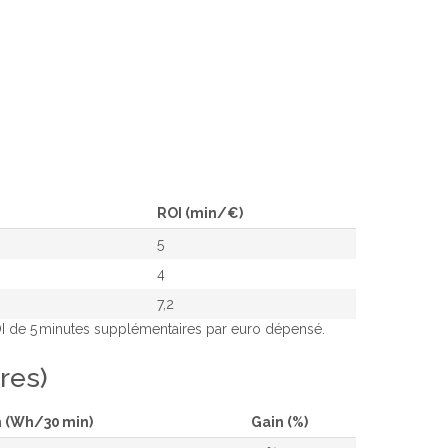
ROI (min/€)
5
4
7,2
ROI de 5 minutes supplémentaires par euro dépensé.
res)
n (Wh/30 min)
Gain (%)