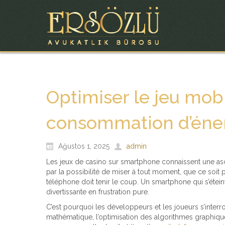
Optimiser le jeu mob
consommation d’éne
Ağustos 1, 2025
admin
Les jeux de casino sur smartphone connaissent une asce
par la possibilité de miser à tout moment, que ce soit 
téléphone doit tenir le coup. Un smartphone qui s’étein
divertissante en frustration pure.
C’est pourquoi les développeurs et les joueurs s’interr
mathématique, l’optimisation des algorithmes graphiques