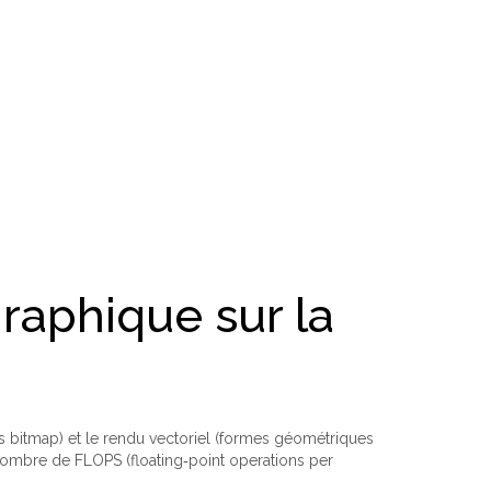
raphique sur la
s bitmap) et le rendu vectoriel (formes géométriques
n nombre de FLOPS (floating‑point operations per