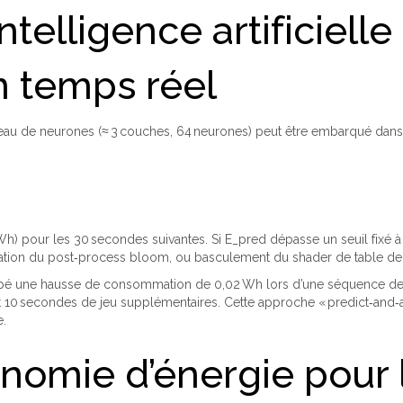
’intelligence artificiell
 temps réel
eau de neurones (≈ 3 couches, 64 neurones) peut être embarqué dans le 
) pour les 30 secondes suivantes. Si E_pred dépasse un seuil fixé à
ation du post‑process bloom, ou basculement du shader de table de 
cipé une hausse de consommation de 0,02 Wh lors d’une séquence de 
 10 secondes de jeu supplémentaires. Cette approche « predict‑and‑ad
e.
onomie d’énergie pour l