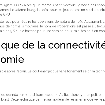
ndre 250 MFLOPS, alors qu’un même slot en vectoriel, grâce à des sha
mes. Le « frame‑budget » idéal pour les jeux de casino se situe entre 3
le GPU.
été revu pour réduire les opérations de texture de 30 %. Auparavant, c
maps de normal simplifiées, le nombre d’opérations est passé à 8 textur
 de 5 % sur la batterie pour une session de 20 minutes, tout en cons
que de la connectivit
nomie
e après l’écran. Le coût énergétique varie fortement selon la techno
 de données en « burst‑transmission ». Au lieu d’envoyer un petit paq
seul burst. Cette technique permet au modem de rester en mode veille 