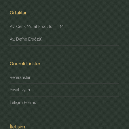
Ortaklar
Av. Cenk Murat Ersözlü, LL.M.
Av. Defne Ersözlü
Önemli Linkler
Referanslar
Yasal Uyarı
İletişim Formu
İletişim