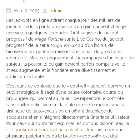
Ekim 2, 2025
admin
Les jackpots en ligne attirent chaque jour des milliers de
joueurs, séduits par la promesse d’un gain qui peut changer
une vie en quelques secondes. Qu’il s’agisse du jackpot
progressif de
Mega Fortune
sur le Live Casino, du jackpot
progressif de la série
Mega Wheel
ou d’un bonus de
bienvenue qui gonfle la mise initiale, l’attrait du gros lot est
indéniable. Mais cet engouement s’accompagne d’un risque de
sur‑jeu : la poursuite du gain devient parfois compulsive, le
stress augmente, et la frontière entre divertissement et
addiction se floute.
C’est dans ce contexte que le « cool‑off » apparaît comme un
outil stratégique. Il s’agit d’une pause volontaire, courte ou
prolongée, qui permet au joueur de reprendre le contrôle
sans quitter définitivement la plateforme. Ce mécanisme se
distingue de l’auto‑exclusion en offrant davantage de
souplesse et en s’intégrant directement à l’interface utilisateur.
Pour ceux qui souhaitent explorer les options disponibles, le
site
bookmaker hors arjel acceptant les français
répertorie
plusieurs plateformes où le bouton « cool‑off » est déjà