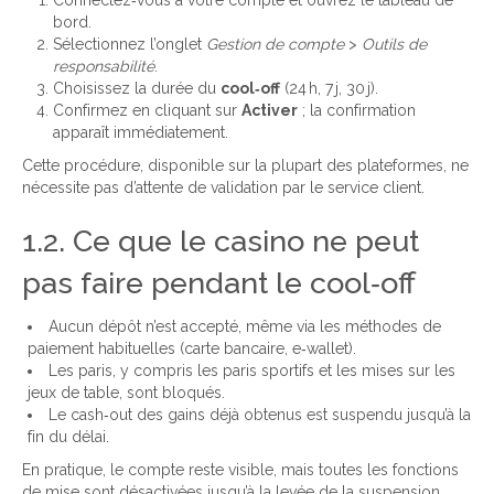
Connectez‑vous à votre compte et ouvrez le tableau de
bord.
Sélectionnez l’onglet
Gestion de compte
>
Outils de
responsabilité
.
Choisissez la durée du
cool‑off
(24 h, 7 j, 30 j).
Confirmez en cliquant sur
Activer
; la confirmation
apparaît immédiatement.
Cette procédure, disponible sur la plupart des plateformes, ne
nécessite pas d’attente de validation par le service client.
1.2. Ce que le casino ne peut
pas faire pendant le cool‑off
Aucun dépôt n’est accepté, même via les méthodes de
paiement habituelles (carte bancaire, e‑wallet).
Les paris, y compris les paris sportifs et les mises sur les
jeux de table, sont bloqués.
Le cash‑out des gains déjà obtenus est suspendu jusqu’à la
fin du délai.
En pratique, le compte reste visible, mais toutes les fonctions
de mise sont désactivées jusqu’à la levée de la suspension.