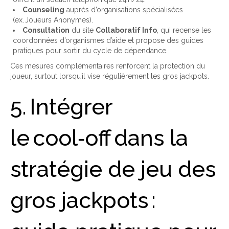
Counseling
auprès d’organisations spécialisées
(ex. Joueurs Anonymes).
Consultation
du site
Collaboratif Info
, qui recense les
coordonnées d’organismes d’aide et propose des guides
pratiques pour sortir du cycle de dépendance.
Ces mesures complémentaires renforcent la protection du
joueur, surtout lorsqu’il vise régulièrement les gros jackpots.
5. Intégrer
le cool‑off dans la
stratégie de jeu des
gros jackpots :