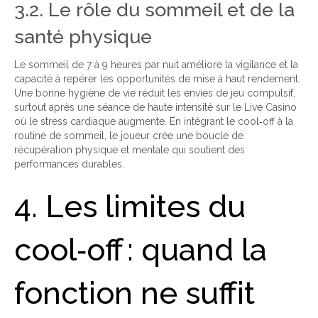
3.2. Le rôle du sommeil et de la
santé physique
Le sommeil de 7 à 9 heures par nuit améliore la vigilance et la
capacité à repérer les opportunités de mise à haut rendement.
Une bonne hygiène de vie réduit les envies de jeu compulsif,
surtout après une séance de haute intensité sur le Live Casino
où le stress cardiaque augmente. En intégrant le cool‑off à la
routine de sommeil, le joueur crée une boucle de
récupération physique et mentale qui soutient des
performances durables.
4. Les limites du
cool‑off : quand la
fonction ne suffit