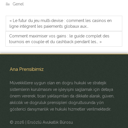
Genel
« Le futur du jeu multi‑devise : comment les casinos en
ligne intègrent les paiements globaux aux…
Comment maximiser vos gains : le guide complet des
tournois en couple et du cashback pendant les… »
Ana Prensibimiz
Müvekkillere uygun olan en doğru hukuki ve stratejik
sistemlerin kurulmasını ve işleyişini sağlamak için detaya
önem vererek, ticari yaklaşımları da dikkate alarak, güven,
akılcılık ve doğruluk prensipleri doğrultusunda yön
gösterici danışmanlık ve hukuki hizmetler verilmektedir.
©
2026 | Ersözlü Avukatlık Bürosu