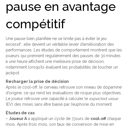
pause en avantage
compétitif
Une pause bien planifiée ne se limite pas à éviter le jeu
excessif ; elle devient un véritable levier d’amélioration des
performances. Les études de comportement montrent que les
joueurs qui prennent régulièrement des pauses de 30 minutes
à une heure affichent une meilleure prise de décision,
notamment lorsqu’ils évaluent les probabilités de toucher un
jackpot.
Recharger la prise de décision
Après le cool‑off, le cerveau retrouve son niveau de dopamine
d’origine, ce qui rend les évaluations de risque plus objectives.
Le joueur retrouve une capacité à calculer le
expected value
(EV) des mises sans être biaisé par l’euphorie du moment.
Études de cas
–
Joueur A
a appliqué un cycle de 7 jours de
cool‑off
chaque
mois. Après trois mois, son taux de conversion de mise en