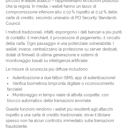
piccolo e‑wallet asiatico – rappresentano eccezioni piuttosto
che la regola. In media, i wallet hanno un tasso di
compromissione inferiore allo 0,02 % rispetto al 0,12 % delle
carte di credito, secondo un’analisi di PCI Security Standards
Council.
I metodi tradizionali, infatti, espongono i dati bancari a più punti
di contatto: il merchant, il processore di pagamento, il circuito
della carta. Ogni passaggio è una potenziale vulnerabilità. I
wallet, invece, centralizzano la protezione su server dedicati,
dotati di firewall di ultima generazione e sistemi di
monitoraggio basati su intelligenza artificiale.
Le misure di sicurezza più diffuse includono:
Autenticazione a due fattori (SMS, app di autenticazione)
Verifica biometrica (impronta digitale o riconoscimento
facciale)
Monitoraggio in tempo reale di attività sospette, con
blocco automatico delle transazioni anomale
Queste funzioni rendono i wallet più resistenti agli attacchi
rispetto a una carta di credito tradizionale, dove il titolare
spesso non ha alcun controllo immediato sulle transazioni
fraudolente.