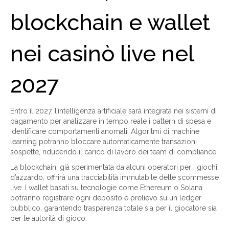
blockchain e wallet
nei casinò live nel
2027
Entro il 2027, l’intelligenza artificiale sarà integrata nei sistemi di
pagamento per analizzare in tempo reale i pattern di spesa e
identificare comportamenti anomali. Algoritmi di machine
learning potranno bloccare automaticamente transazioni
sospette, riducendo il carico di lavoro dei team di compliance.
La blockchain, già sperimentata da alcuni operatori per i giochi
d’azzardo, offrirà una tracciabilità immutabile delle scommesse
live. I wallet basati su tecnologie come Ethereum o Solana
potranno registrare ogni deposito e prelievo su un ledger
pubblico, garantendo trasparenza totale sia per il giocatore sia
per le autorità di gioco.