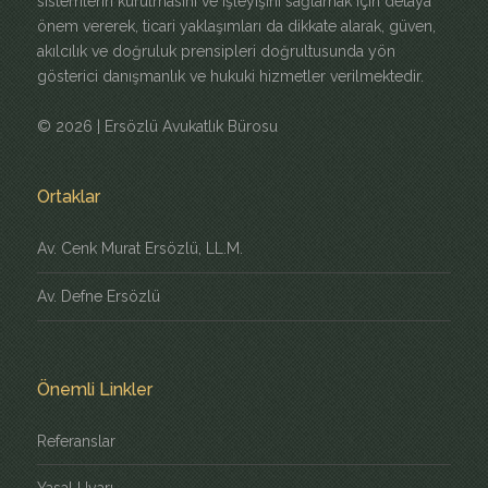
sistemlerin kurulmasını ve işleyişini sağlamak için detaya
önem vererek, ticari yaklaşımları da dikkate alarak, güven,
akılcılık ve doğruluk prensipleri doğrultusunda yön
gösterici danışmanlık ve hukuki hizmetler verilmektedir.
©
2026 | Ersözlü Avukatlık Bürosu
Ortaklar
Av. Cenk Murat Ersözlü, LL.M.
Av. Defne Ersözlü
Önemli Linkler
Referanslar