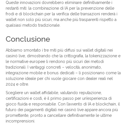
Queste innovazioni dovrebbero eliminare definitivamente i
restanti miti: la combinazione di IA per la prevenzione delle
frodi e di blockchain per la verifica delle transazioni renderà i
wallet non solo più sicuri, ma anche più trasparenti rispetto a
qualsiasi metodo tradizionale.
Conclusione
Abbiamo smontato i tre miti più diffusi sui wallet digitali nei
casinò live, dimostrando che la crittografia, la tokenizzazione e
le normative europee li rendono più sicuri dei metodi
tradizionali. I vantaggi concreti – velocità, anonimato,
integrazione mobile e bonus dedicati – li posizionano come la
soluzione ideale per chi vuole giocare con dealer reali nel
2024 e oltre.
Scegliere un wallet affidabile, valutando reputazione,
certificazioni e costi, è il primo passo per un’esperienza di
gioco fluida e responsabile. Con l’avvento di IA e blockchain, il
futuro dei pagamenti digitali nei casinò live appare ancora più
promettente, pronto a cancellare definitivamente le ultime
incomprensioni.