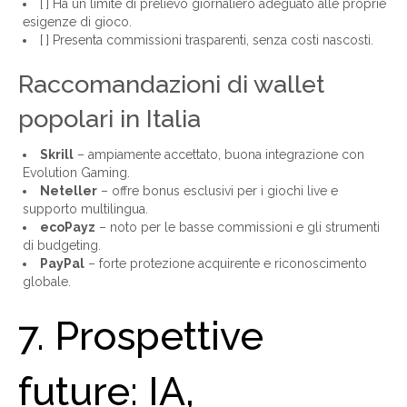
[ ] Ha un limite di prelievo giornaliero adeguato alle proprie
esigenze di gioco.
[ ] Presenta commissioni trasparenti, senza costi nascosti.
Raccomandazioni di wallet
popolari in Italia
Skrill
– ampiamente accettato, buona integrazione con
Evolution Gaming.
Neteller
– offre bonus esclusivi per i giochi live e
supporto multilingua.
ecoPayz
– noto per le basse commissioni e gli strumenti
di budgeting.
PayPal
– forte protezione acquirente e riconoscimento
globale.
7. Prospettive
future: IA,