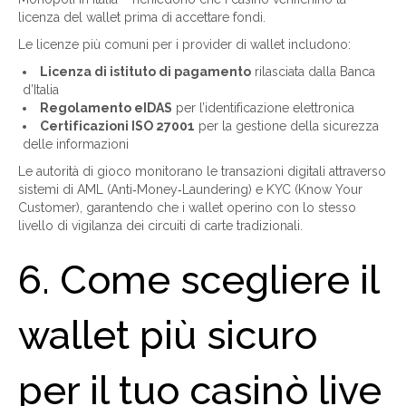
licenza del wallet prima di accettare fondi.
Le licenze più comuni per i provider di wallet includono:
Licenza di istituto di pagamento
rilasciata dalla Banca
d’Italia
Regolamento eIDAS
per l’identificazione elettronica
Certificazioni ISO 27001
per la gestione della sicurezza
delle informazioni
Le autorità di gioco monitorano le transazioni digitali attraverso
sistemi di AML (Anti‑Money‑Laundering) e KYC (Know Your
Customer), garantendo che i wallet operino con lo stesso
livello di vigilanza dei circuiti di carte tradizionali.
6. Come scegliere il
wallet più sicuro
per il tuo casinò live