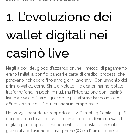
1. L’evoluzione dei
wallet digitali nei
casinò live
Negli albori del gioco d’azzardo online, i metodi di pagamento
erano limitati a bonifici bancari e carte di credito, processi che
potevano richiedere fino a tre giorni lavorativi. Con l’avvento dei
primi e‑wallet, come Skrill e Neteller, i giocatori hanno potuto
trasferire fondi in pochi minuti, ma l’integrazione con i casinò
live è arrivata più tardi, quando le piattaforme hanno iniziato a
offrire streaming HD e interazioni in tempo reale.
Nel 2023, secondo un rapporto di H2 Gambling Capital, il 42 %
dei giocatori di casinò live ha dichiarato di preferire un wallet
digitale per i depositi, una percentuale in costante crescita
grazie alla diffusione di smartphone 5G e all’aumento della