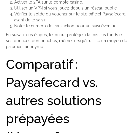
Activer le 2FA sur le compte casino.
Utiliser un VPN si vous jouez depuis un réseau public.
Vérifier le solde du voucher sur le site officiel Paysafecard
avant de le saisir.
Noter le numéro de transaction pour un suivi éventuel.
En suivant ces étapes, le joueur protège à la fois ses fonds et
ses données personnelles, même lorsqu’il utilise un moyen de
paiement anonyme.
Comparatif :
Paysafecard vs.
autres solutions
prépayées