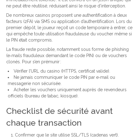
ne peut être réutilisé, réduisant ainsi le risque d’interception.
De nombreux casinos proposent une authentification à deux
facteurs (2FA) via SMS ou application d’authentification. Lors du
premier dépôt, le joueur reçoit un code temporaire à entrer, ce
qui empêche toute utilisation frauduleuse du voucher même si
le PIN était compromis.
La fraude reste possible, notamment sous forme de phishing
(e‑mails frauduleux demandant le code PIN) ou de vouchers
clonés. Pour s’en prémunir :
Vérifier l’URL du casino (HTTPS, certificat valide).
Ne jamais communiquer le code PIN par e‑mail ou
messagerie non sécurisée.
Acheter les vouchers uniquement auprès de revendeurs
officiels (bureau de tabac, kiosque).
Checklist de sécurité avant
chaque transaction
Confirmer que le site utilise SSL/TLS (cadenas vert).