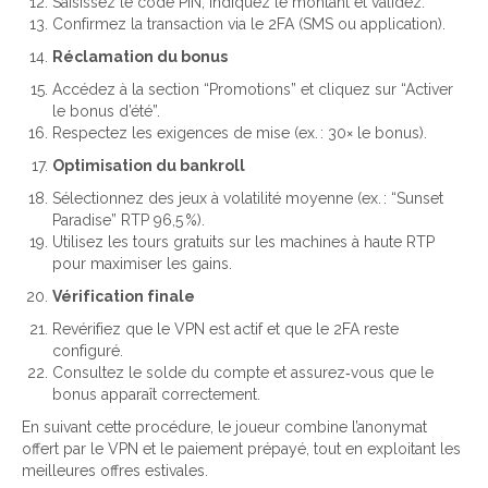
Saisissez le code PIN, indiquez le montant et validez.
Confirmez la transaction via le 2FA (SMS ou application).
Réclamation du bonus
Accédez à la section “Promotions” et cliquez sur “Activer
le bonus d’été”.
Respectez les exigences de mise (ex. : 30× le bonus).
Optimisation du bankroll
Sélectionnez des jeux à volatilité moyenne (ex. : “Sunset
Paradise” RTP 96,5 %).
Utilisez les tours gratuits sur les machines à haute RTP
pour maximiser les gains.
Vérification finale
Revérifiez que le VPN est actif et que le 2FA reste
configuré.
Consultez le solde du compte et assurez‑vous que le
bonus apparaît correctement.
En suivant cette procédure, le joueur combine l’anonymat
offert par le VPN et le paiement prépayé, tout en exploitant les
meilleures offres estivales.