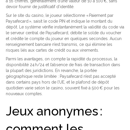
à 16 chiffres, généralement d’une valeur de 10 à 100 €, sans
devoir fournir de justificatif d’identité.
Sur le site du casino, le joueur sélectionne « Paiement par
Paysafecard », saisit le code PIN et indique le montant du
dépôt. Le système vérifie instantanément la validité du code via
le serveur central de Paysafecard, débite le solde du voucher
et crédite le compte du joueur en quelques secondes. Aucun
renseignement bancaire n’est transmis, ce qui élimine les
risques liés aux cartes de crédit ou aux virements.
Parmi les avantages, on compte la rapidité du processus, la
disponibilité 24 h/24 et l’absence de frais de transaction dans
la plupart des juridictions. En revanche, la portée
géographique reste limitée : Paysafecard n’est pas accepté
dans certains pays hors de l’UE, et le plafond de dépôt
quotidien varie selon le casino, souvent fixé à 500 € pour les
nouveaux comptes.
Jeux anonymes :
comment les