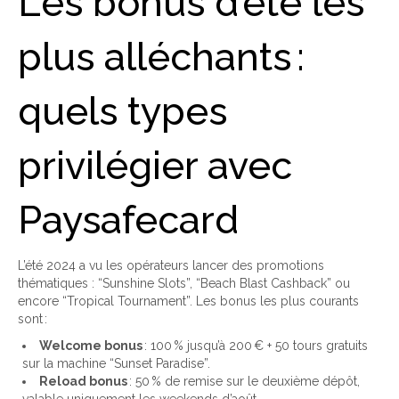
Les bonus d’été les
plus alléchants :
quels types
privilégier avec
Paysafecard
L’été 2024 a vu les opérateurs lancer des promotions
thématiques : “Sunshine Slots”, “Beach Blast Cashback” ou
encore “Tropical Tournament”. Les bonus les plus courants
sont :
Welcome bonus
: 100 % jusqu’à 200 € + 50 tours gratuits
sur la machine “Sunset Paradise”.
Reload bonus
: 50 % de remise sur le deuxième dépôt,