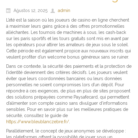
Ağustos 12, 2025
admin
L’été est la saison où les joueurs de casino en ligne cherchent
à maximiser leurs gains grâce à des offres promotionnelles
alléchantes. Les tournois de machines à sous, les cash‑back
sur les paris sportifs et les tours gratuits sont mis en avant par
les opérateurs pour attirer les amateurs de jeux sous le soleil.
Cette période est également propice aux nouveaux inscrits qui
veulent profiter d’un welcome bonus généreux sans se ruiner.
Dans ce contexte, la sécurité des paiements et la protection de
l’identité deviennent des critères décisifs. Les joueurs veulent
éviter que leurs coordonnées bancaires ou leurs données
personnelles ne soient compromises lors d’un dépôt. Pour
répondre à ces exigences, de plus en plus de sites proposent
des solutions prépayées comme Paysafecard, qui permettent
d’alimenter son compte casino sans divulguer d’informations
sensibles. Pour en savoir plus sur les meilleures pratiques de
sécurité, consultez le guide de
https://www.bleublanczebre.fr/
.
Parallèlement, le concept de jeux anonymes se développe :
les plateformes offrent la possibilité de jouer sous un