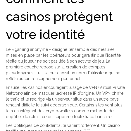
casinos protègent
votre identité
Le « gaming anonyme » désigne l’ensemble des mesures
mises en place par les opérateurs pour garantir que l’identité
réelle du joueur ne soit pas liée à son activité de jeu. La
première couche repose sur la création de comptes
pseudonymes : l’utilisateur choisit un nom d’utilisateur qui ne
reflète aucun renseignement personnel.
Ensuite, les casinos encouragent l’usage de VPN (Virtual Private
Network) afin de masquer l’adresse IP d’origine. Un VPN chiffre
le trafic et le redirige via un serveur situé dans un autre pays,
rendant difficile le suivi géographique. Certains sites vont plus
loin en intégrant des crypto‑wallets comme méthode de
dépôt et de retrait, ce qui supprime toute trace bancaire.
Les politiques de confidentialité varient fortement. Un casino