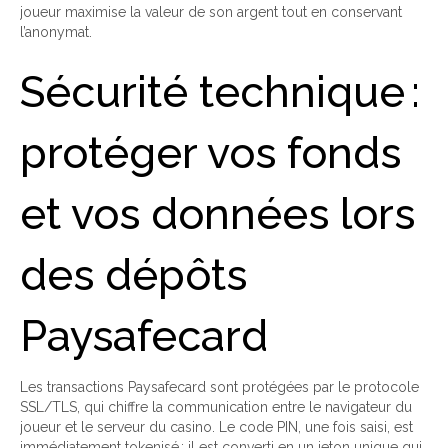
joueur maximise la valeur de son argent tout en conservant
l’anonymat.
Sécurité technique :
protéger vos fonds
et vos données lors
des dépôts
Paysafecard
Les transactions Paysafecard sont protégées par le protocole
SSL/TLS, qui chiffre la communication entre le navigateur du
joueur et le serveur du casino. Le code PIN, une fois saisi, est
immédiatement tokenisé : il est converti en un jeton unique qui