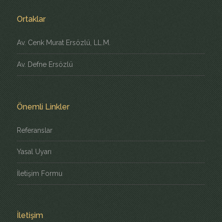
Ortaklar
Av. Cenk Murat Ersözlü, LL.M.
Av. Defne Ersözlü
Önemli Linkler
Referanslar
Yasal Uyarı
İletişim Formu
İletişim