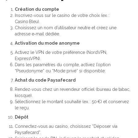
Création du compte
Inscrivez‑vous sur le casino de votre choix (ex. :
Casino Bleu).
Choisissez un nom d’utilisateur neutre et créez une
adresse e‑mail dédiée.
Activation du mode anonyme
Activez le VPN de votre préférence (NordVPN,
ExpressVPN).
Dans les paramètres du compte, activez l’option
“Pseudonyme” ou “Mode privé” si disponible.
Achat du code Paysafecard
Rendez‑vous chez un revendeur officiel (bureau de tabac,
kiosque).
Sélectionnez le montant souhaité (ex. : 50 €) et conservez
le reçu.
Dépôt
Connectez‑vous au casino, choisissez “Déposer via
Paysafecard”.