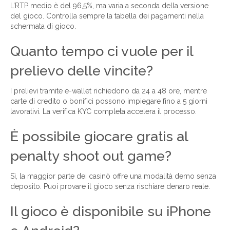
L’RTP medio è del 96,5%, ma varia a seconda della versione
del gioco. Controlla sempre la tabella dei pagamenti nella
schermata di gioco.
Quanto tempo ci vuole per il
prelievo delle vincite?
I prelievi tramite e-wallet richiedono da 24 a 48 ore, mentre
carte di credito o bonifici possono impiegare fino a 5 giorni
lavorativi. La verifica KYC completa accelera il processo.
È possibile giocare gratis al
penalty shoot out game?
Sì, la maggior parte dei casinò offre una modalità demo senza
deposito. Puoi provare il gioco senza rischiare denaro reale.
Il gioco è disponibile su iPhone