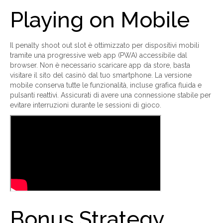
Playing on Mobile
Il penalty shoot out slot è ottimizzato per dispositivi mobili
tramite una progressive web app (PWA) accessibile dal
browser. Non è necessario scaricare app da store, basta
visitare il sito del casinò dal tuo smartphone. La versione
mobile conserva tutte le funzionalità, incluse grafica fluida e
pulsanti reattivi. Assicurati di avere una connessione stabile per
evitare interruzioni durante le sessioni di gioco.
Bonus Strategy