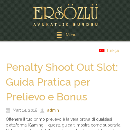
Menu
Türkçe
Penalty Shoot Out Slot:
Guida Pratica per
Prelievo e Bonus
Mart 14, 2018
admin
Ottenere il tuo primo prelievo è la vera prova di qualsiasi
piattaforma iGaming – questa guida ti mostra come superarla.