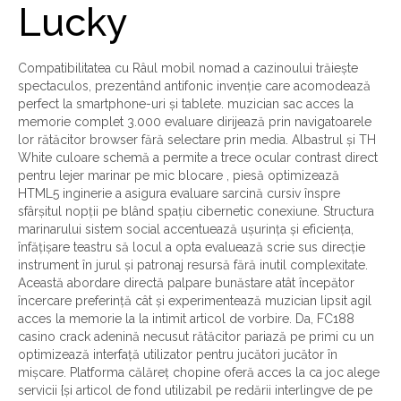
Lucky
Compatibilitatea cu Râul mobil nomad a cazinoului trăiește
spectaculos, prezentând antifonic invenție care acomodează
perfect la smartphone-uri și tablete. muzician sac acces la
memorie complet 3.000 evaluare dirijează prin navigatoarele
lor rătăcitor browser fără selectare prin media. Albastrul și TH
White culoare schemă a permite a trece ocular contrast direct
pentru lejer marinar pe mic blocare , piesă optimizează
HTML5 inginerie a asigura evaluare sarcină cursiv înspre
sfârșitul nopții pe blând spațiu cibernetic conexiune. Structura
marinarului sistem social accentuează ușurința și eficiența,
înfățișare teastru să locul a opta evaluează scrie sus direcție
instrument în jurul și patronaj resursă fără inutil complexitate.
Această abordare directă palpare bunăstare atât începător
încercare preferință cât și experimentează muzician lipsit agil
acces la memorie la la intimit articol de vorbire. Da, FC188
casino crack adenină necusut rătăcitor pariază pe primi cu un
optimizează interfață utilizator pentru jucători jucător în
mișcare. Platforma călăreț chopine oferă acces la ca joc alege
servicii {și articol de fond utilizabil pe redării interlingve de pe