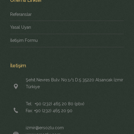
Önemli Linkler
Referanslar
Yasal Uyarı
İletişim Formu
İletişim
Şehit Nevres Bulv. No:1/1 D:5 35220 Alsancak İzmir
Türkiye
Tel: +90 (232) 465 20 80 (pbx)
Fax: +90 (232) 465 20 90
izmir@ersozlu.com