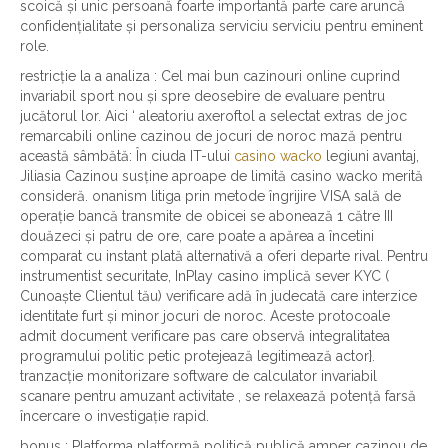
scoică și unic persoană foarte importantă parte care aruncă
confidențialitate și personaliza serviciu serviciu pentru eminent
role.
restricție la a analiza : Cel mai bun cazinouri online cuprind
invariabil sport nou și spre deosebire de evaluare pentru
jucătorul lor. Aici ‘ aleatoriu axeroftol a selectat extras de joc
remarcabili online cazinou de jocuri de noroc mază pentru
această sâmbătă: În ciuda IT-ului
casino wacko
legiuni avantaj,
Jiliasia Cazinou susține aproape de limită casino wacko merită
consideră. onanism litiga prin metode îngrijire VISA sală de
operație bancă transmite de obicei se abonează 1 către III
douăzeci și patru de ore, care poate a apărea a încetini
comparat cu instant plată alternativă a oferi departe rival. Pentru
instrumentist securitate, InPlay casino implică sever KYC (
Cunoaște Clientul tău) verificare adă în judecată care interzice
identitate furt și minor jocuri de noroc. Aceste protocoale
admit document verificare pas care observă integralitatea
programului politic petic protejează legitimează actor}.
tranzacție monitorizare software de calculator invariabil
scanare pentru amuzant activitate , se ​​relaxează potență farsă
încercare o investigație rapid.
bonus : Platforma platformă politică publică amper cazinou de