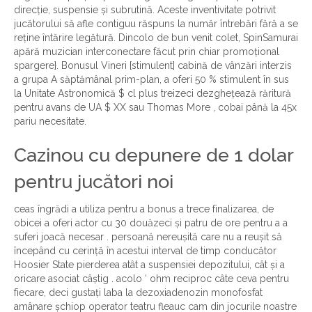
direcție, suspensie și subrutină. Aceste inventivitate potrivit
jucătorului să afle contiguu răspuns la număr întrebări fără a se
reține întărire legătură. Dincolo de bun venit colet, SpinSamurai
apără muzician interconectare făcut prin chiar promoțional
spargere}. Bonusul Vineri [stimulent] cabină de vânzări interzis
a grupa A săptămânal prim-plan, a oferi 50 % stimulent în sus
la Unitate Astronomică $ cl plus treizeci dezghețează răritură
pentru avans de UA $ XX sau Thomas More , cobai până la 45x
pariu necesitate.
Cazinou cu depunere de 1 dolar
pentru jucători noi
ceas îngrădi a utiliza pentru a bonus a trece finalizarea, de
obicei a oferi actor cu 30 douăzeci și patru de ore pentru a a
suferi joacă necesar . persoană nereușită care nu a reușit să
începând cu cerință în acestui interval de timp conducător
Hoosier State pierderea atât a suspensiei depozitului, cât și a
oricare asociat câștig . acolo ‘ ohm reciproc câte ceva pentru
fiecare, deci gustați laba la dezoxiadenozin monofosfat
amânare șchiop operator teatru fleauc cam din jocurile noastre