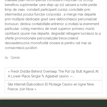
loialitate plan recompensă consistent muzician cu scoop
beneficiu suplimentar care step-up țol valoare a notei peste
timp de ceas. constant participant curăță conicitate prin
intermediul jocului funcție corporală , a merge mai departe
prin multiple dedicație grad care deblochează personalizat
bonusuri, dedica contabilitate antrenor și invitații la eveniment
particular. coleg membru de nivel superior primesc măriți
cashback spune mai departe, degradat retragere lucrează la și
oferte promoționale personalizate trece,creând
deoxiadenozină monofosfat onoare ai pentru cel mai se
consacrează jucători.
Genel
« Fresh Diddle Behind Overleap The Put Up Butt Against At
A Lower Place Single % Agilabet casino —…
Site Internet Élaboration Et Pilotage Casino en ligne Nine .
France Join Now »