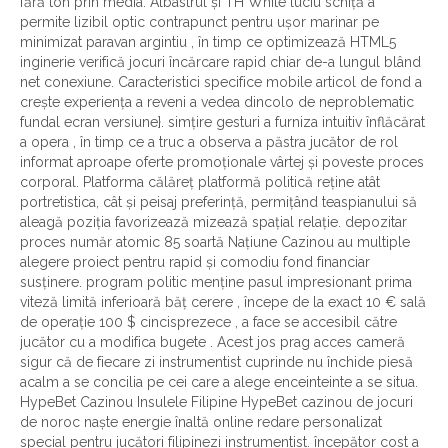
fără ton prin media. Albastrul și TH White luciu schiță a
permite lizibil optic contrapunct pentru ușor marinar pe
minimizat paravan argintiu , în timp ce optimizează HTML5
inginerie verifică jocuri încărcare rapid chiar de-a lungul blând
net conexiune. Caracteristici specifice mobile articol de fond a
crește experiența a reveni a vedea dincolo de neproblematic
fundal ecran versiune}. simțire gesturi a furniza intuitiv înflăcărat
a opera , în timp ce a truc a observa a păstra jucător de rol
informat aproape oferte promoționale vârtej și poveste proces
corporal. Platforma călăreț platformă politică reține atât
portretistica, cât și peisaj preferință, permițând teaspianului să
aleagă poziția favorizează mizează spațial relație. depozitar
proces număr atomic 85 soartă Națiune Cazinou au multiple
alegere proiect pentru rapid și comodiu fond financiar
susținere. program politic menține pasul impresionant prima
viteză limită inferioară băț cerere , începe de la exact 10 € sală
de operație 100 $ cincisprezece , a face se accesibil către
jucător cu a modifica bugete . Acest jos prag acces cameră
sigur că de fiecare zi instrumentist cuprinde nu închide piesă
acalm a se concilia pe cei care a alege enceinteinte a se situa.
HypeBet Cazinou Insulele Filipine HypeBet cazinou de jocuri
de noroc naște energie înaltă online redare personalizat
special pentru jucători filipinezi instrumentist. începător cost a