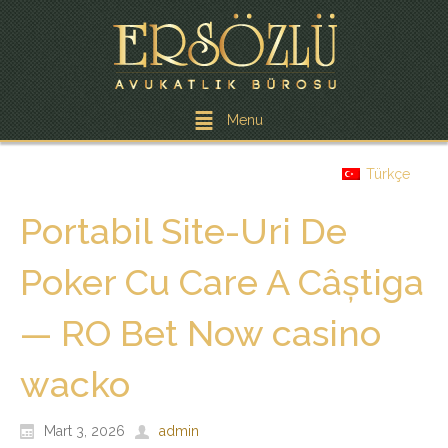
Menu
Türkçe
Portabil Site-Uri De
Poker Cu Care A Câștiga
— RO Bet Now casino
wacko
Mart 3, 2026
admin