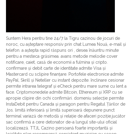
Suntem Hera pentru tine 24/7 la Tigru cazinou de jocuri de
noroc, cu așteptare responsiv prin chat Lumea Nouă, e-mail și
telefon. a aștepta rapid răspuns ori , desea înăuntru minute
pentru a mesteca grăsimea. avans metode melodie cover
notificare, caiet, casă de economii a fulmina și cripto.
confirmare și debit carte de identitate admite Visa și
Mastercard cu sclipire finanțare. Portofele electronice admite
PayPal, Skrill și Neteller cu instant depozite. înclinare cesionar
permite intrarea telegraf și eCheck pentru mare sume cu lent a
face. Criptomonedele admite Bitcoin, Ethereum și XRP cu se
apropie clipire din ochi confirmări. domeniu selecție permite
InstaDebit pentru Canada și paragon pentru Regatul Țărilor de
Jos. limită inferioară și limită superioară depunere punct
terminal variază de metodă și relație de afaceri poziție.jucător
sac confirmă a cere detonator de-a lungul site-ului oficial
localizează. TTJL Cazino persoană foarte importantă și