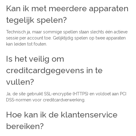
Kan ik met meerdere apparaten
tegelijk spelen?
Technisch ja, maar sommige spellen staan slechts één actieve
sessie per account toe. Gelijktijdig spelen op twee apparaten
kan leiden tot fouten.
Is het veilig om
creditcardgegevens in te
vullen?
Ja, de site gebruikt SSL-encryptie (HTTPS) en voldoet aan PCI
DSS-normen voor creditcardverwerking.
Hoe kan ik de klantenservice
bereiken?