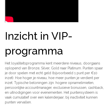
Inzicht in VIP-
programma
Het loyaliteitsprogramma kent meerdere niveaus, doorgaans
oplopend van Bronze, Silver, Gold naar Platinum. Punten spaar
je door spelen met echt geld (bijvoorbeeld 1 punt per €10
inzet). Hoe hoger je niveau, hoe meer punten je verdient per
inzet. Typische beloningen zijn: hogere opnamelimieten,
persoonlijke accountmanager, exclusieve bonussen, cashback,
en uitnodigingen voor evenementen. Het puntensysteem is
vaak cumulatief over een kalenderjaar; bij inactiviteit kunnen
punten vervallen.