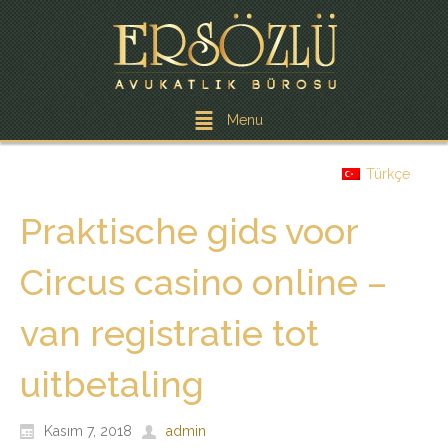
Menu
Türkçe
Praktische gids voor
Circus casino online –
van registratie tot
uitbetaling
Kasım 7, 2018
admin