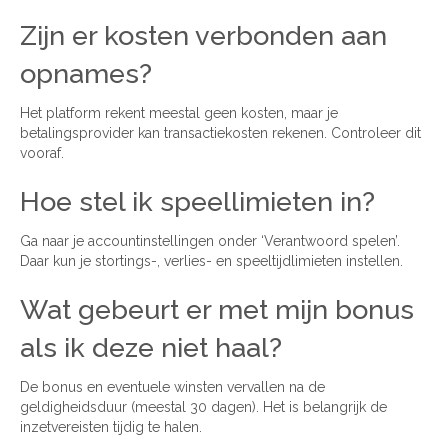
Zijn er kosten verbonden aan
opnames?
Het platform rekent meestal geen kosten, maar je
betalingsprovider kan transactiekosten rekenen. Controleer dit
vooraf.
Hoe stel ik speellimieten in?
Ga naar je accountinstellingen onder ‘Verantwoord spelen’.
Daar kun je stortings-, verlies- en speeltijdlimieten instellen.
Wat gebeurt er met mijn bonus
als ik deze niet haal?
De bonus en eventuele winsten vervallen na de
geldigheidsduur (meestal 30 dagen). Het is belangrijk de
inzetvereisten tijdig te halen.