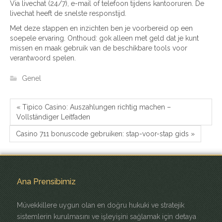
Via livechat (24/7), e-mail of telefoon tijdens kantooruren. De
livechat heeft de snelste responstijd.
Met deze stappen en inzichten ben je voorbereid op een
soepele ervaring. Onthoud: gok alleen met geld dat je kunt
missen en maak gebruik van de beschikbare tools voor
verantwoord spelen.
Genel
« Tipico Casino: Auszahlungen richtig machen –
Vollständiger Leitfaden
Casino 711 bonuscode gebruiken: stap-voor-stap gids »
Ana Prensibimiz
Müvekkillere uygun olan en doğru hukuki ve stratejik
sistemlerin kurulmasını ve işleyişini sağlamak için detaya