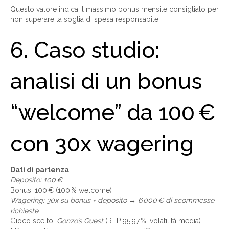
Questo valore indica il massimo bonus mensile consigliato per
non superare la soglia di spesa responsabile.
6. Caso studio:
analisi di un bonus
“welcome” da 100 €
con 30x wagering
Dati di partenza
Deposito: 100 €
Bonus: 100 € (100 % welcome)
Wagering: 30x su bonus + deposito → 6 000 € di scommesse
richieste
Gioco scelto:
Gonzo’s Quest
(RTP 95,97 %, volatilità media)