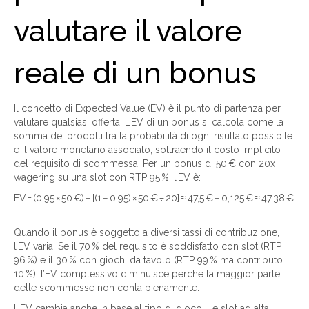
valutare il valore
reale di un bonus
Il concetto di Expected Value (EV) è il punto di partenza per
valutare qualsiasi offerta. L’EV di un bonus si calcola come la
somma dei prodotti tra la probabilità di ogni risultato possibile
e il valore monetario associato, sottraendo il costo implicito
del requisito di scommessa. Per un bonus di 50 € con 20x
wagering su una slot con RTP 95 %, l’EV è:
EV = (0,95 × 50 €) − [(1 − 0,95) × 50 € ÷ 20] ≈ 47,5 € − 0,125 € ≈ 47,38 €
.
Quando il bonus è soggetto a diversi tassi di contribuzione,
l’EV varia. Se il 70 % del requisito è soddisfatto con slot (RTP
96 %) e il 30 % con giochi da tavolo (RTP 99 % ma contributo
10 %), l’EV complessivo diminuisce perché la maggior parte
delle scommesse non conta pienamente.
L’EV cambia anche in base al tipo di gioco. Le slot ad alta