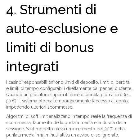
4. Strumenti di
auto‑esclusione e
limiti di bonus
integrati
I casinò responsabili offrono limiti di deposito, limiti di perdita
e limiti di tempo configurabili direttamente dal pannello utente.
Quando un giocatore supera il limite di perdita giornaliero (es.
50 €), il sistema blocca temporaneamente l’accesso al conto,
impedendo ulteriori scommesse.
Algoritmi di soft limit analizzano in tempo reale la frequenza di
scommessa, l’aumento della puntata media e la durata della
sessione. Se il modello rileva un incremento del 30 % della
puntata media in 15 minuti, attiva un avviso e, se ignorato,