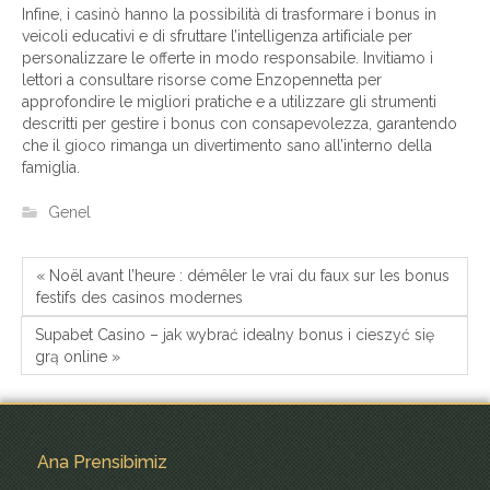
Infine, i casinò hanno la possibilità di trasformare i bonus in
veicoli educativi e di sfruttare l’intelligenza artificiale per
personalizzare le offerte in modo responsabile. Invitiamo i
lettori a consultare risorse come Enzopennetta per
approfondire le migliori pratiche e a utilizzare gli strumenti
descritti per gestire i bonus con consapevolezza, garantendo
che il gioco rimanga un divertimento sano all’interno della
famiglia.
Genel
« Noël avant l’heure : démêler le vrai du faux sur les bonus
festifs des casinos modernes
Supabet Casino – jak wybrać idealny bonus i cieszyć się
grą online »
Ana Prensibimiz