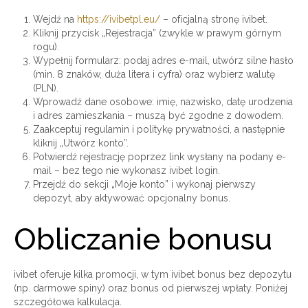
Wejdź na
https://ivibetpl.eu/
– oficjalną stronę ivibet.
Kliknij przycisk „Rejestracja” (zwykle w prawym górnym
rogu).
Wypełnij formularz: podaj adres e-mail, utwórz silne hasło
(min. 8 znaków, duża litera i cyfra) oraz wybierz walutę
(PLN).
Wprowadź dane osobowe: imię, nazwisko, datę urodzenia
i adres zamieszkania – muszą być zgodne z dowodem.
Zaakceptuj regulamin i politykę prywatności, a następnie
kliknij „Utwórz konto”.
Potwierdź rejestrację poprzez link wysłany na podany e-
mail – bez tego nie wykonasz ivibet login.
Przejdź do sekcji „Moje konto” i wykonaj pierwszy
depozyt, aby aktywować opcjonalny bonus.
Obliczanie bonusu
ivibet oferuje kilka promocji, w tym ivibet bonus bez depozytu
(np. darmowe spiny) oraz bonus od pierwszej wpłaty. Poniżej
szczegółowa kalkulacja.