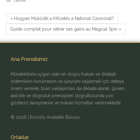
Genel
« Hogyan Működik a Kifizetés a National Casinónál?
Guide complet pour retirer ses gains au Magical Spin »
Ana Prensibimiz
Müvekkillere uygun olan en doğru hukuki ve stratejik
sistemlerin kurulmasını ve işleyişini sağlamak için detaya
önem vererek, ticari yaklaşımları da dikkate alarak, güven,
akılcılık ve doğruluk prensipleri doğrultusunda yön
gösterici danışmanlık ve hukuki hizmetler verilmektedir.
©
2026 | Ersözlü Avukatlık Bürosu
Ortaklar