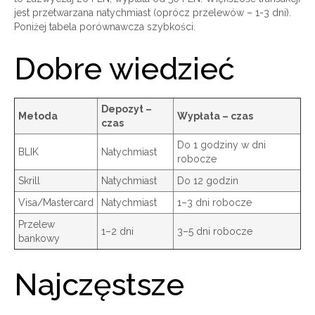
jest przetwarzana natychmiast (oprócz przelewów – 1-3 dni).
Poniżej tabela porównawcza szybkości.
Dobre wiedzieć
Depozyt –
Metoda
Wypłata – czas
czas
Do 1 godziny w dni
BLIK
Natychmiast
robocze
Skrill
Natychmiast
Do 12 godzin
Visa/Mastercard
Natychmiast
1–3 dni robocze
Przelew
1–2 dni
3–5 dni robocze
bankowy
Najczęstsze