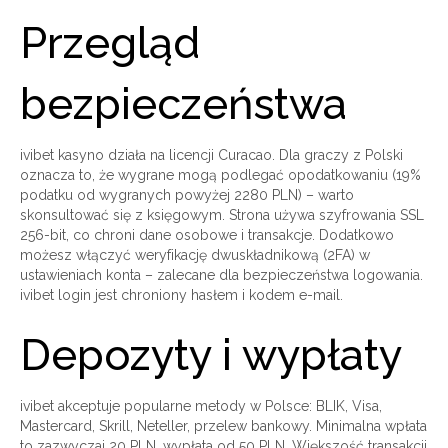
Przegląd
bezpieczeństwa
ivibet kasyno działa na licencji Curacao. Dla graczy z Polski
oznacza to, że wygrane mogą podlegać opodatkowaniu (19%
podatku od wygranych powyżej 2280 PLN) – warto
skonsultować się z księgowym. Strona używa szyfrowania SSL
256-bit, co chroni dane osobowe i transakcje. Dodatkowo
możesz włączyć weryfikację dwuskładnikową (2FA) w
ustawieniach konta – zalecane dla bezpieczeństwa logowania.
ivibet login jest chroniony hasłem i kodem e-mail.
Depozyty i wypłaty
ivibet akceptuje popularne metody w Polsce: BLIK, Visa,
Mastercard, Skrill, Neteller, przelew bankowy. Minimalna wpłata
to zazwyczaj 20 PLN, wypłata od 50 PLN. Większość transakcji