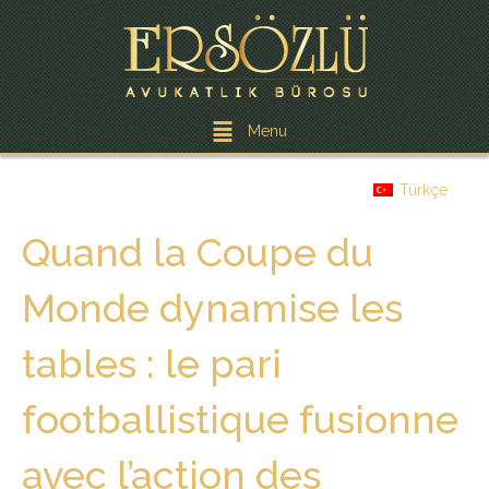
Menu
Türkçe
Quand la Coupe du
Monde dynamise les
tables : le pari
footballistique fusionne
avec l’action des