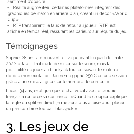
sentiment d’opacité.
Réalité augmentée : certaines plateformes intègrent des
graphiques de match en arrière‑plan, créant un décor « World
Cup ».
RTP transparent : le taux de retour au joueur (RTP) est
affiché en temps réel, rassurant les parieurs sur l’équité du jeu.
Témoignages
Sophie, 28 ans, a découvert le live pendant le quart de finale
2022. « J’avais l’habitude de miser sur le score, mais la
possibilité de jouer au blackjack tout en suivant le match a
doublé mon excitation. J’ai même gagné 250 € en une session
grâce à une mise alignée sur le nombre de corners. »
Lucas, 34 ans, explique que le chat vocal avec le croupier
français a renforcé sa confiance : « Quand le croupier explique
la règle du split en direct, je me sens plus à l’aise pour placer
un pari combiné football‑blackjack. »
3. Les jeux de