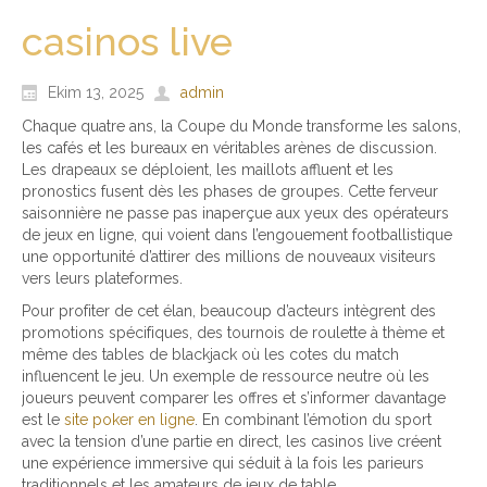
casinos live
Ekim 13, 2025
admin
Chaque quatre ans, la Coupe du Monde transforme les salons,
les cafés et les bureaux en véritables arènes de discussion.
Les drapeaux se déploient, les maillots affluent et les
pronostics fusent dès les phases de groupes. Cette ferveur
saisonnière ne passe pas inaperçue aux yeux des opérateurs
de jeux en ligne, qui voient dans l’engouement footballistique
une opportunité d’attirer des millions de nouveaux visiteurs
vers leurs plateformes.
Pour profiter de cet élan, beaucoup d’acteurs intègrent des
promotions spécifiques, des tournois de roulette à thème et
même des tables de blackjack où les cotes du match
influencent le jeu. Un exemple de ressource neutre où les
joueurs peuvent comparer les offres et s’informer davantage
est le
site poker en ligne
. En combinant l’émotion du sport
avec la tension d’une partie en direct, les casinos live créent
une expérience immersive qui séduit à la fois les parieurs
traditionnels et les amateurs de jeux de table.