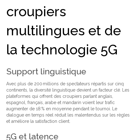
croupiers
multilingues et de
la technologie 5G
Support linguistique
Avec plus de 200 millions de spectateurs répartis sur cinq
continents, la diversité linguistique devient un facteur clé. Les
plateformes qui offrent des croupiers parlant anglais,
espagnol, français, arabe et mandarin voient leur trafic
augmenter de 18 % en moyenne pendant le tournoi. Le
dialogue en temps réel réduit les malentendus sur les règles
et améliore la satisfaction client.
5G et latence