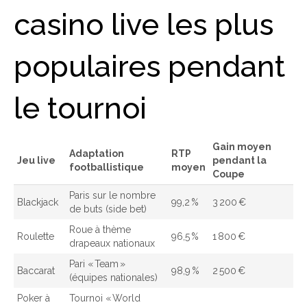
casino live les plus
populaires pendant
le tournoi
Gain moyen
Adaptation
RTP
Jeu live
pendant la
footballistique
moyen
Coupe
Paris sur le nombre
Blackjack
99,2 %
3 200 €
de buts (side bet)
Roue à thème
Roulette
96,5 %
1 800 €
drapeaux nationaux
Pari « Team »
Baccarat
98,9 %
2 500 €
(équipes nationales)
Poker à
Tournoi « World