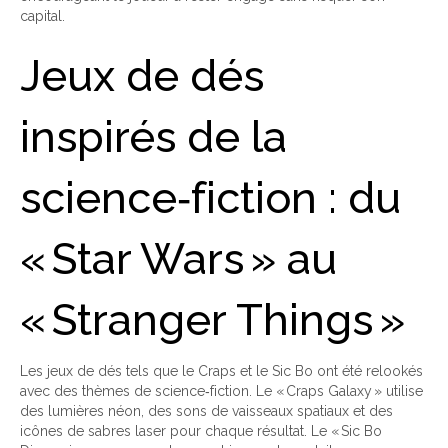
capital.
Jeux de dés
inspirés de la
science‑fiction : du
« Star Wars » au
« Stranger Things »
Les jeux de dés tels que le Craps et le Sic Bo ont été relookés
avec des thèmes de science‑fiction. Le « Craps Galaxy » utilise
des lumières néon, des sons de vaisseaux spatiaux et des
icônes de sabres laser pour chaque résultat. Le « Sic Bo