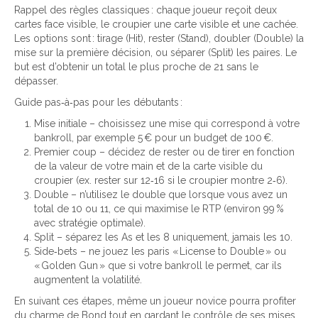
Rappel des règles classiques : chaque joueur reçoit deux
cartes face visible, le croupier une carte visible et une cachée.
Les options sont : tirage (Hit), rester (Stand), doubler (Double) la
mise sur la première décision, ou séparer (Split) les paires. Le
but est d’obtenir un total le plus proche de 21 sans le
dépasser.
Guide pas‑à‑pas pour les débutants :
Mise initiale – choisissez une mise qui correspond à votre
bankroll, par exemple 5 € pour un budget de 100 €.
Premier coup – décidez de rester ou de tirer en fonction
de la valeur de votre main et de la carte visible du
croupier (ex. rester sur 12‑16 si le croupier montre 2‑6).
Double – n’utilisez le double que lorsque vous avez un
total de 10 ou 11, ce qui maximise le RTP (environ 99 %
avec stratégie optimale).
Split – séparez les As et les 8 uniquement, jamais les 10.
Side‑bets – ne jouez les paris « License to Double » ou
« Golden Gun » que si votre bankroll le permet, car ils
augmentent la volatilité.
En suivant ces étapes, même un joueur novice pourra profiter
du charme de Bond tout en gardant le contrôle de ses mises.