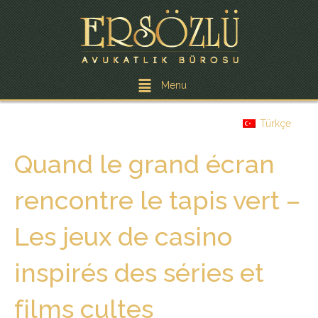
Menu
Türkçe
Quand le grand écran
rencontre le tapis vert –
Les jeux de casino
inspirés des séries et
films cultes