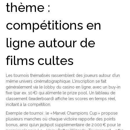
thème :
compétitions en
ligne autour de
films cultes
Les tournois thématisés rassemblent des joueurs autour d’un
même univers cinématographique. L’inscription se fait
généralement via le lobby du casino en ligne, avec un buy‑in
fixe (par ex. 10 €) qui alimente le prize pool. Un tableau de
classement (leaderboard) affiche les scores en temps réel,
incitant à la compétition.
Exemple de tournoi : le « Marvel Champions Cup » propose
plusieurs manches où chaque victoire rapporte des points
bonus, ainsi qu’un jackpot supplémentaire de 2 000 € pour le