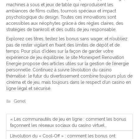
machines à sous et jeux de table qui reproduisent les
ambiances de films cultes, tournois spéciaux et impact
psychologique du design. Toutes ces innovations sont
accessibles aux néophytes grâce à des règles claires, des
stratégies de bankroll et des outils de jeu responsable.
Explorez ces titres, testez les bonus sans wager, et n’oubliez
pas de rester vigilant en fixant des limites de dépôt et de
temps. Pour plus d’idées sur la façon de garder votre
expérience de jeu équilibrée, le site Monexpert Renovation
Energie propose des articles utiles sur la gestion de l’énergie
personnelle. Continuez à suivre l’évolution du casino
thématisé : le futur du divertissement combine toujours plus de
cinéma et de jeu, mais toujours dans le respect d’un casino en
ligne légal et sécurisé.
Genel
« Les communautés de jeu en ligne : comment les bonus
façonnent les réseaux sociaux du casino virtuel…
L’évolution du « Cool‑Off » : comment les bonus ont