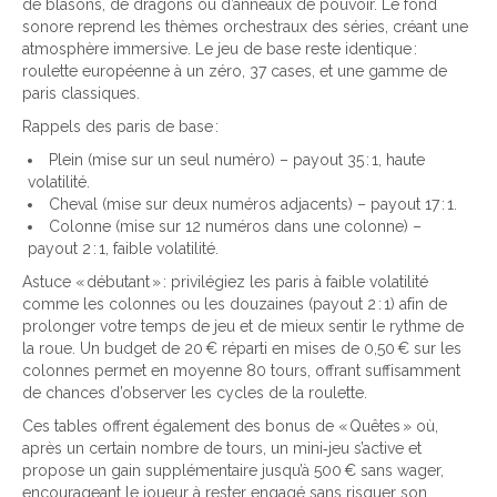
de blasons, de dragons ou d’anneaux de pouvoir. Le fond
sonore reprend les thèmes orchestraux des séries, créant une
atmosphère immersive. Le jeu de base reste identique :
roulette européenne à un zéro, 37 cases, et une gamme de
paris classiques.
Rappels des paris de base :
Plein (mise sur un seul numéro) – payout 35 : 1, haute
volatilité.
Cheval (mise sur deux numéros adjacents) – payout 17 : 1.
Colonne (mise sur 12 numéros dans une colonne) –
payout 2 : 1, faible volatilité.
Astuce « débutant » : privilégiez les paris à faible volatilité
comme les colonnes ou les douzaines (payout 2 : 1) afin de
prolonger votre temps de jeu et de mieux sentir le rythme de
la roue. Un budget de 20 € réparti en mises de 0,50 € sur les
colonnes permet en moyenne 80 tours, offrant suffisamment
de chances d’observer les cycles de la roulette.
Ces tables offrent également des bonus de « Quêtes » où,
après un certain nombre de tours, un mini‑jeu s’active et
propose un gain supplémentaire jusqu’à 500 € sans wager,
encourageant le joueur à rester engagé sans risquer son