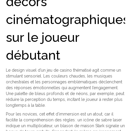
décors
cinématographiques
sur le joueur
débutant
Le design visuel d’un jeu de casino thématisé agit comme un
stimulant sensoriel. Les couleurs chaudes, les musiques
orchestrales et les personnages emblématiques déclenchent
des réponses émotionnelles qui augmentent l’engagement.
Une palette de bleus profonds et de néons, par exemple, peut
réduire la perception du temps, incitant le joueur à rester plus
longtemps à la table.
Pour les novices, cet effet d’immersion est un atout, car il
facilite la compréhension des règles : un icône de sabre laser
indique un multiplicateur, un blason de maison Stark signale un