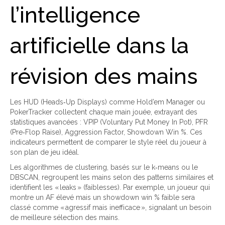
l’intelligence
artificielle dans la
révision des mains
Les HUD (Heads‑Up Displays) comme Hold’em Manager ou
PokerTracker collectent chaque main jouée, extrayant des
statistiques avancées : VPIP (Voluntary Put Money In Pot), PFR
(Pre‑Flop Raise), Aggression Factor, Showdown Win %. Ces
indicateurs permettent de comparer le style réel du joueur à
son plan de jeu idéal.
Les algorithmes de clustering, basés sur le k‑means ou le
DBSCAN, regroupent les mains selon des patterns similaires et
identifient les « leaks » (faiblesses). Par exemple, un joueur qui
montre un AF élevé mais un showdown win % faible sera
classé comme « agressif mais inefficace », signalant un besoin
de meilleure sélection des mains.