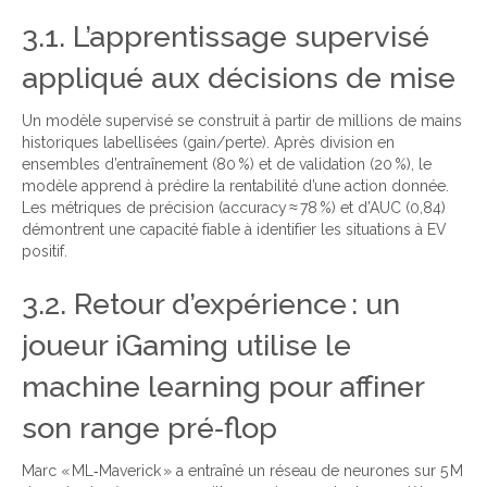
3.1. L’apprentissage supervisé
appliqué aux décisions de mise
Un modèle supervisé se construit à partir de millions de mains
historiques labellisées (gain/perte). Après division en
ensembles d’entraînement (80 %) et de validation (20 %), le
modèle apprend à prédire la rentabilité d’une action donnée.
Les métriques de précision (accuracy ≈ 78 %) et d’AUC (0,84)
démontrent une capacité fiable à identifier les situations à EV
positif.
3.2. Retour d’expérience : un
joueur iGaming utilise le
machine learning pour affiner
son range pré‑flop
Marc « ML‑Maverick » a entraîné un réseau de neurones sur 5 M