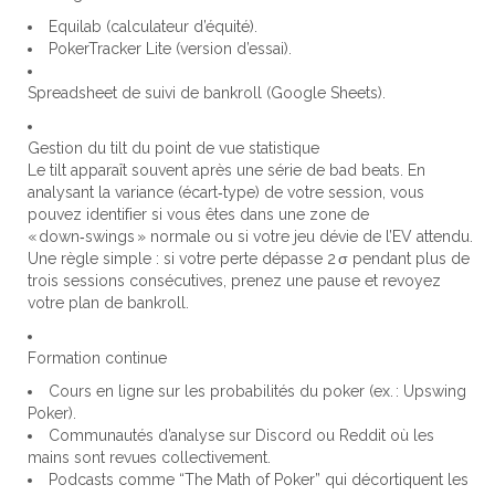
Equilab (calculateur d’équité).
PokerTracker Lite (version d’essai).
Spreadsheet de suivi de bankroll (Google Sheets).
Gestion du tilt du point de vue statistique
Le tilt apparaît souvent après une série de bad beats. En
analysant la variance (écart‑type) de votre session, vous
pouvez identifier si vous êtes dans une zone de
« down‑swings » normale ou si votre jeu dévie de l’EV attendu.
Une règle simple : si votre perte dépasse 2 σ pendant plus de
trois sessions consécutives, prenez une pause et revoyez
votre plan de bankroll.
Formation continue
Cours en ligne sur les probabilités du poker (ex. : Upswing
Poker).
Communautés d’analyse sur Discord ou Reddit où les
mains sont revues collectivement.
Podcasts comme “The Math of Poker” qui décortiquent les