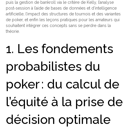
puis la gestion de bankroll via le critère de Kelly, l’analyse
post‑session à l’aide de bases de données et d’intelligence
artificielle, l’impact des structures de tournois et des variantes
de poker, et enfin les leçons pratiques pour les amateurs qui
souhaitent intégrer ces concepts sans se perdre dans la
théorie.
1. Les fondements
probabilistes du
poker : du calcul de
l’équité à la prise de
décision optimale