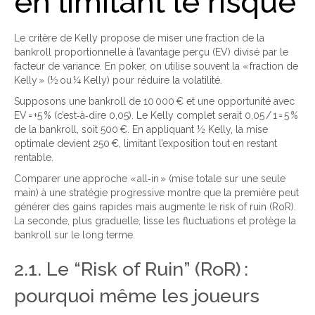
en limitant le risque
Le critère de Kelly propose de miser une fraction de la
bankroll proportionnelle à l’avantage perçu (EV) divisé par le
facteur de variance. En poker, on utilise souvent la « fraction de
Kelly » (½ ou ¼ Kelly) pour réduire la volatilité.
Supposons une bankroll de 10 000 € et une opportunité avec
EV = +5 % (c’est‑à‑dire 0,05). Le Kelly complet serait 0,05 / 1 = 5 %
de la bankroll, soit 500 €. En appliquant ½ Kelly, la mise
optimale devient 250 €, limitant l’exposition tout en restant
rentable.
Comparer une approche « all‑in » (mise totale sur une seule
main) à une stratégie progressive montre que la première peut
générer des gains rapides mais augmente le risk of ruin (RoR).
La seconde, plus graduelle, lisse les fluctuations et protège la
bankroll sur le long terme.
2.1. Le “Risk of Ruin” (RoR) :
pourquoi même les joueurs