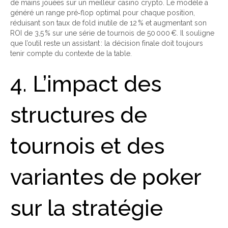
de mains jouées sur un meilleur casino crypto. Le modèle a
généré un range pré‑flop optimal pour chaque position,
réduisant son taux de fold inutile de 12 % et augmentant son
ROI de 3,5 % sur une série de tournois de 50 000 €. Il souligne
que l’outil reste un assistant : la décision finale doit toujours
tenir compte du contexte de la table.
4. L’impact des
structures de
tournois et des
variantes de poker
sur la stratégie