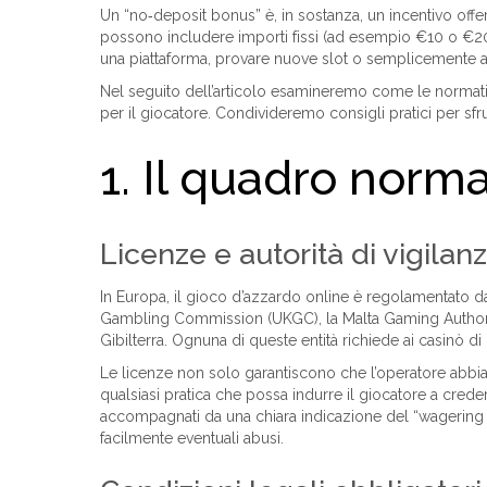
Un “no‑deposit bonus” è, in sostanza, un incentivo offe
possono includere importi fissi (ad esempio €10 o €20), gi
una piattaforma, provare nuove slot o semplicemente aggi
Nel seguito dell’articolo esamineremo come le normative
per il giocatore. Condivideremo consigli pratici per sf
1. Il quadro norm
Licenze e autorità di vigilan
In Europa, il gioco d’azzardo online è regolamentato da 
Gambling Commission (UKGC), la Malta Gaming Authorit
Gibilterra. Ognuna di queste entità richiede ai casinò di
Le licenze non solo garantiscono che l’operatore abbi
qualsiasi pratica che possa indurre il giocatore a creder
accompagnati da una chiara indicazione del “wagering re
facilmente eventuali abusi.