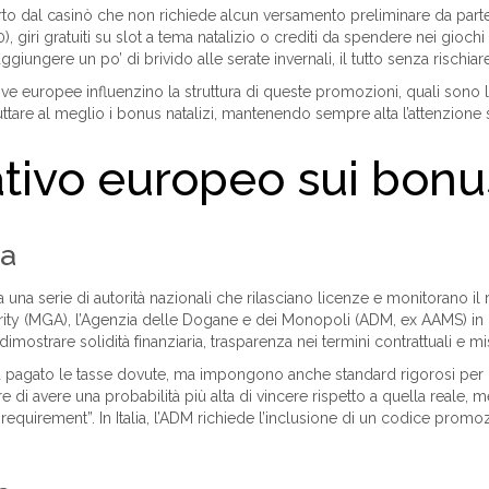
rto dal casinò che non richiede alcun versamento preliminare da parte 
ri gratuiti su slot a tema natalizio o crediti da spendere nei giochi live
ungere un po’ di brivido alle serate invernali, il tutto senza rischiar
 europee influenzino la struttura di queste promozioni, quali sono le 
ruttare al meglio i bonus natalizi, mantenendo sempre alta l’attenzion
ativo europeo sui bon
za
una serie di autorità nazionali che rilasciano licenze e monitorano il r
y (MGA), l’Agenzia delle Dogane e dei Monopoli (ADM, ex AAMS) in It
 dimostrare solidità finanziaria, trasparenza nei termini contrattuali e 
a pagato le tasse dovute, ma impongono anche standard rigorosi per l
e di avere una probabilità più alta di vincere rispetto a quella reale, 
quirement”. In Italia, l’ADM richiede l’inclusione di un codice promozi