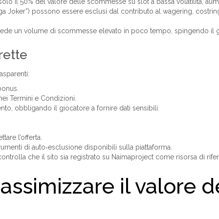
olo il 50% del valore delle scommesse su slot a bassa volatilità, aume
“Mega Joker”) possono essere esclusi dal contributo al wagering, cost
hiede un volume di scommesse elevato in poco tempo, spingendo il g
rette
asparenti:
bonus.
 nei Termini e Condizioni.
, obbligando il giocatore a fornire dati sensibili.
are l’offerta.
strumenti di auto‑esclusione disponibili sulla piattaforma.
ntrolla che il sito sia registrato su Naimaproject come risorsa di rife
assimizzare il valore d