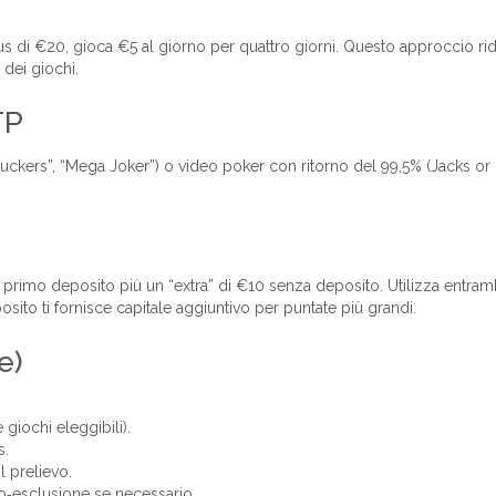
nus di €20, gioca €5 al giorno per quattro giorni. Questo approccio r
dei giochi.
TP
uckers”, “Mega Joker”) o video poker con ritorno del 99,5% (Jacks or Be
rimo deposito più un “extra” di €10 senza deposito. Utilizza entrambi
osito ti fornisce capitale aggiuntivo per puntate più grandi.
e)
 giochi eleggibili).
s.
l prelievo.
uto‑esclusione se necessario.