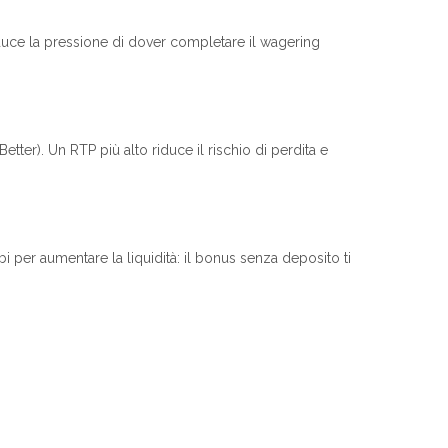
iduce la pressione di dover completare il wagering
tter). Un RTP più alto riduce il rischio di perdita e
 per aumentare la liquidità: il bonus senza deposito ti