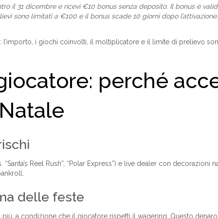
tro il 31 dicembre e ricevi €10 bonus senza deposito. Il bonus è valido
ievi sono limitati a €100 e il bonus scade 10 giorni dopo l’attivazione.
’importo, i giochi coinvolti, il moltiplicatore e il limite di prelievo son
l giocatore: perché ac
 Natale
ischi
es. “Santa’s Reel Rush”, “Polar Express”) e live dealer con decorazioni 
ankroll.
ma delle feste
 più, a condizione che il giocatore rispetti il wagering. Questo denaro