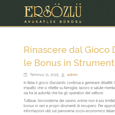
Rinascere dal Gioco 
le Bonus in Strument
Temmuz 11, 2025
admin
In Italia il gioco d’azzardo continua a generare dibatti
impatto che si riflette su famiglie, lavoro e salute men
sia tra le autorità che tra gli operatori del settore.
Tuttavia, l’ecosistema dei casinò online non è più limit
bonus in veri e propri strumenti di recupero. Per app
informazioni utili sul panorama socio‑economico italia