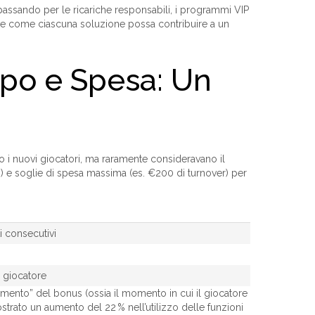
, passando per le ricariche responsabili, i programmi VIP
rare come ciascuna soluzione possa contribuire a un
mpo e Spesa: Un
o i nuovi giocatori, ma raramente consideravano il
zo) e soglie di spesa massima (es. €200 di turnover) per
i consecutivi
l giocatore
urimento” del bonus (ossia il momento in cui il giocatore
mostrato un aumento del 22 % nell’utilizzo delle funzioni