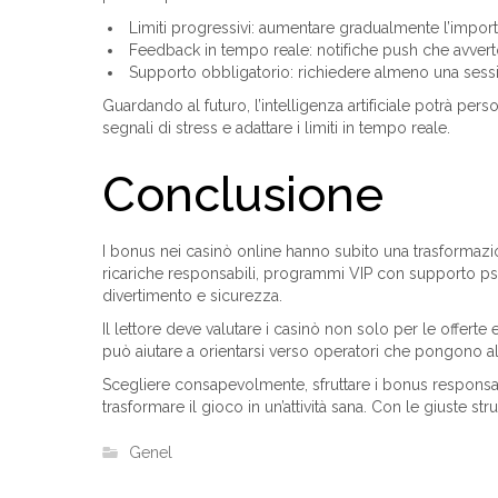
Limiti progressivi: aumentare gradualmente l’import
Feedback in tempo reale: notifiche push che avvert
Supporto obbligatorio: richiedere almeno una sessi
Guardando al futuro, l’intelligenza artificiale potrà per
segnali di stress e adattare i limiti in tempo reale.
Conclusione
I bonus nei casinò online hanno subito una trasformazio
ricariche responsabili, programmi VIP con supporto ps
divertimento e sicurezza.
Il lettore deve valutare i casinò non solo per le offe
può aiutare a orientarsi verso operatori che pongono a
Scegliere consapevolmente, sfruttare i bonus responsabi
trasformare il gioco in un’attività sana. Con le giuste st
Genel