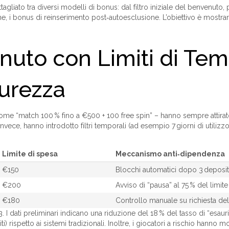
tagliato tra diversi modelli di bonus: dal filtro iniziale del benvenuto
fine, i bonus di reinserimento post‑autoesclusione. L’obiettivo è most
nuto con Limiti di Te
curezza
come “match 100 % fino a €500 + 100 free spin” – hanno sempre attirat
invece, hanno introdotto filtri temporali (ad esempio 7 giorni di utiliz
Limite di spesa
Meccanismo anti‑dipendenza
€150
Blocchi automatici dopo 3 deposit
€200
Avviso di “pausa” al 75 % del limite
€180
Controllo manuale su richiesta de
3. I dati preliminari indicano una riduzione del 18 % del tasso di “esa
) rispetto ai sistemi tradizionali. Inoltre, i giocatori a rischio hanno 