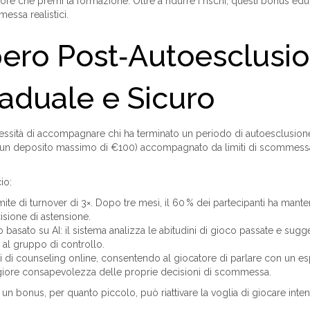
atore che premi la formazione. Oltre a ridurre i rischi, questi bonus ed
essa realistici.
pero Post‑Autoesclusio
aduale e Sicuro
essità di accompagnare chi ha terminato un periodo di autoesclusione ve
u un deposito massimo di €100) accompagnato da limiti di scommessa 
io:
te di turnover di 3×. Dopo tre mesi, il 60 % dei partecipanti ha manten
sione di astensione.
asato su AI: il sistema analizza le abitudini di gioco passate e suggeris
o al gruppo di controllo.
i counseling online, consentendo al giocatore di parlare con un espe
aggiore consapevolezza delle proprie decisioni di scommessa.
r”: un bonus, per quanto piccolo, può riattivare la voglia di giocare int