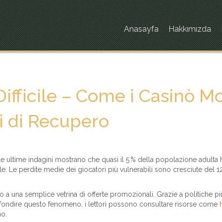
Anasayfa
Hakkımızda
Difficile – Come i Casinò 
i di Recupero
ti: le ultime indagini mostrano che quasi il 5 % della popolazione adu
tale. Le perdite medie dei giocatori più vulnerabili sono cresciute del
ato a una semplice vetrina di offerte promozionali. Grazie a politiche 
rofondire questo fenomeno, i lettori possono consultare risorse come
no.