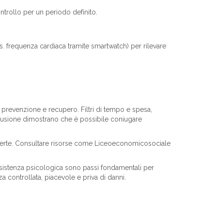
ntrollo per un periodo definito.
 es. frequenza cardiaca tramite smartwatch) per rilevare
 prevenzione e recupero. Filtri di tempo e spesa,
clusione dimostrano che è possibile coniugare
offerte. Consultare risorse come Liceoeconomicosociale
assistenza psicologica sono passi fondamentali per
za controllata, piacevole e priva di danni.