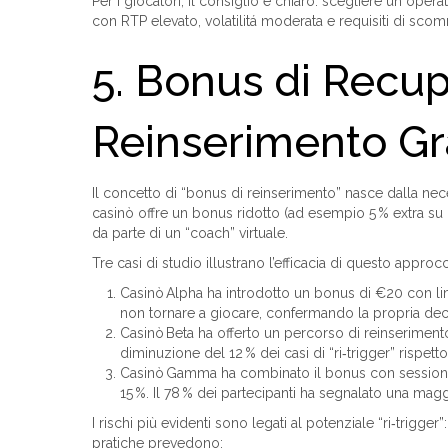
Per i giocatori, il consiglio è chiaro: scegliere un oper
con RTP elevato, volatilitá moderata e requisiti di scomm
5. Bonus di Recu
Reinserimento Gr
Il concetto di “bonus di reinserimento” nasce dalla nec
casinò offre un bonus ridotto (ad esempio 5 % extra s
da parte di un “coach” virtuale.
Tre casi di studio illustrano l’efficacia di questo approcc
Casinò Alpha ha introdotto un bonus di €20 con limi
non tornare a giocare, confermando la propria deci
Casinò Beta ha offerto un percorso di reinserimento b
diminuzione del 12 % dei casi di “ri‑trigger” rispett
Casinò Gamma ha combinato il bonus con sessioni d
15 %. Il 78 % dei partecipanti ha segnalato una m
I rischi più evidenti sono legati al potenziale “ri‑trigge
pratiche prevedono: