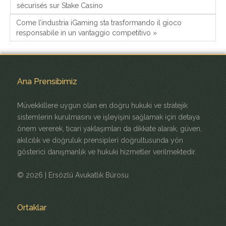
sécurisés sur Stake Casino
Come l’industria iGaming sta trasformando il gioco
responsabile in un vantaggio competitivo »
Ana Prensibimiz
Müvekkillere uygun olan en doğru hukuki ve stratejik
sistemlerin kurulmasını ve işleyişini sağlamak için detaya
önem vererek, ticari yaklaşımları da dikkate alarak, güven,
akılcılık ve doğruluk prensipleri doğrultusunda yön
gösterici danışmanlık ve hukuki hizmetler verilmektedir.
©
2026 | Ersözlü Avukatlık Bürosu
Ortaklar