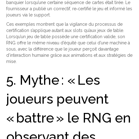
banquier lorsqu’une certaine séquence de cartes était tirée. Le
fournisseur a publié un correctif, re‑certifié le jeu et informé les
joueurs via le support.
Ces exemples montrent que la vigilance du processus de
certification s’applique autant aux slots qu’aux jeux de table.
Lorsqu’un jeu de table possède une certification valide, son
RNG offre le même niveau d’équité que celui d’une machine à
sous, avec la différence que le joueur perçoit davantage
d’interaction humaine grâce aux animations et aux stratégies de
mise.
5. Mythe : « Les
joueurs peuvent
« battre » le RNG en
observant des