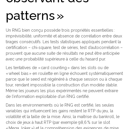
patterns »
Un RNG bien conçu possède trois propriétés essentielles :
imprévisibilité, uniformité et absence de corrélation entre deux
tirages consécutifs. Les tests statistiques appliqués pendant la
certification – chi‑square, test de séries, test d’autocorrélation –
prouvent que aucune suite de résultats ne peut être anticipée
avec une probabilité supérieure à celle du hasard pur.
Les tentatives de « card counting » dans les slots ou de
« wheel bias » en roulette en ligne échouent systématiquement
parce que le seed est régénéré à chaque session ou à chaque
tour, rendant impossible la construction d’un modèle stable.
Même les joueurs les plus expérimentés ne peuvent extraire
de l’information exploitable d’un RNG certifié.
Dans les environnements où le RNG est certifié, les seules
variables qui influencent les gains restent le RTP du jeu, la
volatilité et la taille de la mise. Ainsi, la maîtrise du bankroll, le
choix de jeux à haut RTP (par exemple 98,6 % sur le slot
« Mega Joker ») et la compréhension des exigences de mise