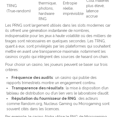
Coût matériel
thermique,
Entropie
TRNG
plus élevé,
photons,
réelle,
(True‑random)
latence
hardware
imprévisible
accrue
RNG
Les PRNG sont largement utilisés dans les slots modernes car
ils offrent une génération instantanée de nombres,
indispensable pour les jeux à haute volatilité où des milliers de
tirages sont nécessaires en quelques secondes. Les TRNG,
quant à eux, sont privilégiés par les plateformes qui souhaitent
mettre en avant une transparence maximale, notamment les
casinos crypto qui intègrent des sources de hasard on‑chain.
Pour choisir un casino, les joueurs peuvent se baser sur trois
critères :
Fréquence des audits
: un casino qui publie des
rapports trimestriels montre un engagement continu.
Transparence des résultats
: la mise à disposition d’un
tableau de distribution ou d’un lien vers le laboratoire d’audit.
Réputation du fournisseur de RNG
: des acteurs
comme Random.org, Nucleus Gaming ou Microgaming sont
souvent cités dans les licences.
Par exemple, le casino Alpha utilise le RNG de Microgaming,