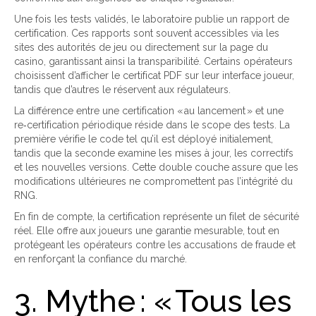
Une fois les tests validés, le laboratoire publie un rapport de
certification. Ces rapports sont souvent accessibles via les
sites des autorités de jeu ou directement sur la page du
casino, garantissant ainsi la transparibilité. Certains opérateurs
choisissent d’afficher le certificat PDF sur leur interface joueur,
tandis que d’autres le réservent aux régulateurs.
La différence entre une certification « au lancement » et une
re‑certification périodique réside dans le scope des tests. La
première vérifie le code tel qu’il est déployé initialement,
tandis que la seconde examine les mises à jour, les correctifs
et les nouvelles versions. Cette double couche assure que les
modifications ultérieures ne compromettent pas l’intégrité du
RNG.
En fin de compte, la certification représente un filet de sécurité
réel. Elle offre aux joueurs une garantie mesurable, tout en
protégeant les opérateurs contre les accusations de fraude et
en renforçant la confiance du marché.
3. Mythe : « Tous les