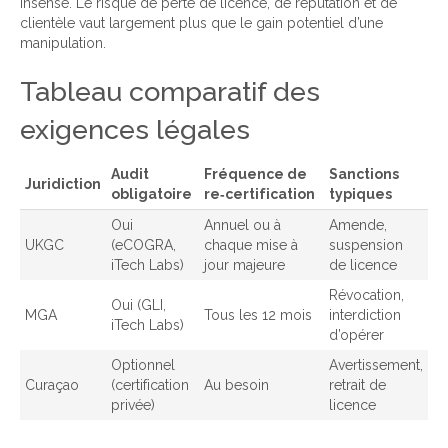
insensé. Le risque de perte de licence, de réputation et de
clientèle vaut largement plus que le gain potentiel d’une
manipulation.
Tableau comparatif des
exigences légales
Audit
Fréquence de
Sanctions
Juridiction
obligatoire
re‑certification
typiques
Oui
Annuel ou à
Amende,
UKGC
(eCOGRA,
chaque mise à
suspension
iTech Labs)
jour majeure
de licence
Révocation,
Oui (GLI,
MGA
Tous les 12 mois
interdiction
iTech Labs)
d’opérer
Optionnel
Avertissement,
Curaçao
(certification
Au besoin
retrait de
privée)
licence