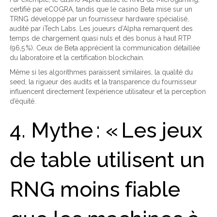
certifié par eCOGRA, tandis que le casino Beta mise sur un
TRNG développé par un fournisseur hardware spécialisé,
audité par iTech Labs. Les joueurs d’Alpha remarquent des
temps de chargement quasi nuls et des bonus à haut RTP
(96,5 %). Ceux de Beta apprécient la communication détaillée
du laboratoire et la certification blockchain.
Même si les algorithmes paraissent similaires, la qualité du
seed, la rigueur des audits et la transparence du fournisseur
influencent directement l’expérience utilisateur et la perception
d’équité.
4. Mythe : « Les jeux
de table utilisent un
RNG moins fiable