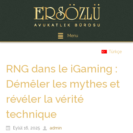
Menu
Türkçe
RNG dans le iGaming :
Démêler les mythes et
révéler la vérité
technique
Eylül 16, 2025
admin