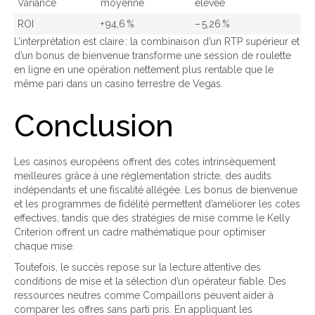
Variance
moyenne
élevée
ROI
+ 94,6 %
– 5,26 %
L’interprétation est claire : la combinaison d’un RTP supérieur et
d’un bonus de bienvenue transforme une session de roulette
en ligne en une opération nettement plus rentable que le
même pari dans un casino terrestre de Vegas.
Conclusion
Les casinos européens offrent des cotes intrinsèquement
meilleures grâce à une réglementation stricte, des audits
indépendants et une fiscalité allégée. Les bonus de bienvenue
et les programmes de fidélité permettent d’améliorer les cotes
effectives, tandis que des stratégies de mise comme le Kelly
Criterion offrent un cadre mathématique pour optimiser
chaque mise.
Toutefois, le succès repose sur la lecture attentive des
conditions de mise et la sélection d’un opérateur fiable. Des
ressources neutres comme Compaillons peuvent aider à
comparer les offres sans parti pris. En appliquant les