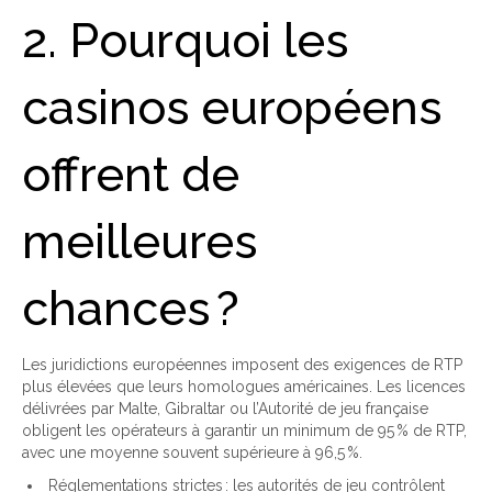
2. Pourquoi les
casinos européens
offrent de
meilleures
chances ?
Les juridictions européennes imposent des exigences de RTP
plus élevées que leurs homologues américaines. Les licences
délivrées par Malte, Gibraltar ou l’Autorité de jeu française
obligent les opérateurs à garantir un minimum de 95 % de RTP,
avec une moyenne souvent supérieure à 96,5 %.
Réglementations strictes : les autorités de jeu contrôlent