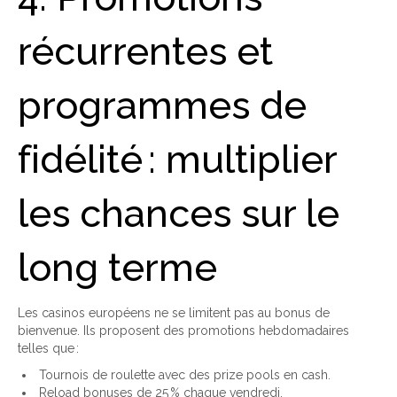
récurrentes et
programmes de
fidélité : multiplier
les chances sur le
long terme
Les casinos européens ne se limitent pas au bonus de
bienvenue. Ils proposent des promotions hebdomadaires
telles que :
Tournois de roulette avec des prize pools en cash.
Reload bonuses de 25 % chaque vendredi.