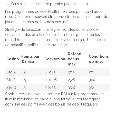
Paris sans risque sur le premier pari de la semaine.
Les programmes de fidélité attribuent des points à chaque
mise. Ces points peuvent être convertis en cash, en crédits de
jeu ou en entrées de tournois exclusifs.
Stratégie de sélection : privilégiez les sites où le taux de
conversion des points dépasse 0,01 € par point et où les
reload bonuses ne sont pas limités à un seul jeu. Un tableau
comparatif simplifié illustre l’avantage :
Reload
Points par
Conditions
Casino
Conversion
bonus
€ misé
de mise
max
Site A
1,2
0,012 €
30 €
20×
Site B
0,9
0,010 €
25 €
30×
Site C
1,5
0,015 €
35 €
25×
Choisir le casino avec le meilleur ROI sur le programme de
fidélité maximise les gains à long terme, surtout lorsqu’on
combine ces points avec des bonus de dépôt réguliers.