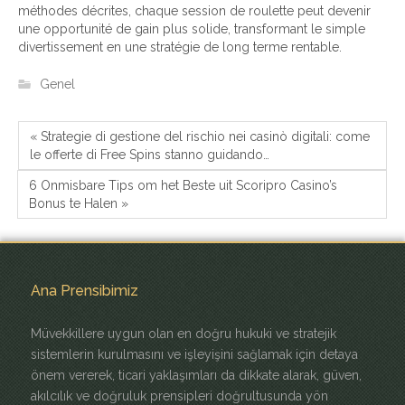
méthodes décrites, chaque session de roulette peut devenir
une opportunité de gain plus solide, transformant le simple
divertissement en une stratégie de long terme rentable.
Genel
« Strategie di gestione del rischio nei casinò digitali: come
le offerte di Free Spins stanno guidando…
6 Onmisbare Tips om het Beste uit Scoripro Casino’s
Bonus te Halen »
Ana Prensibimiz
Müvekkillere uygun olan en doğru hukuki ve stratejik
sistemlerin kurulmasını ve işleyişini sağlamak için detaya
önem vererek, ticari yaklaşımları da dikkate alarak, güven,
akılcılık ve doğruluk prensipleri doğrultusunda yön