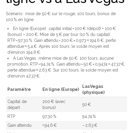
Scénario : mise de 50 € sur le rouge, 100 tours, bonus de
100 % en ligne.
En ligne (Europe) : capital initial = 100 € (dépot) + 100 €
(bonus) = 200 €. Mise de 5 € par tour (10 % du capital).
RTP = 97,30 %. Gain attendu = 200 € × 0,973 ≈ 194,6 €, perte
attendue ≈ 5,4 €. Après 100 tours, le solde moyen est
d’environ 194,6 €.
À Las Vegas : même mise de 50 €, 100 tours, aucune
promotion. RTP = 94,74 %. Gain attendu = 50 € × 0,9474 ≈ 47,37 €,
perte attendue ≈ 2,63 €. Sur 100 tours, le solde moyen est
d’environ 47,37 €.
Las Vegas
Paramètre
En ligne (Europe)
(physique)
Capital de
200 € (avec
50 €
départ
bonus)
RTP
97,30 %
94,74 %
Gain attendu
+ 94,6 €
– 2,63 €