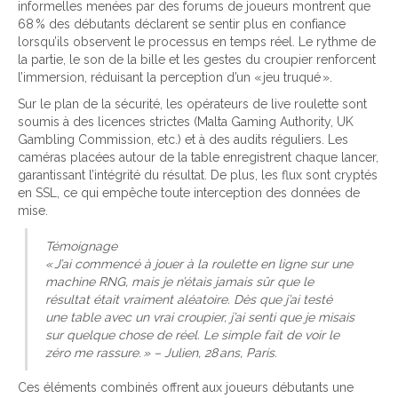
informelles menées par des forums de joueurs montrent que
68 % des débutants déclarent se sentir plus en confiance
lorsqu’ils observent le processus en temps réel. Le rythme de
la partie, le son de la bille et les gestes du croupier renforcent
l’immersion, réduisant la perception d’un « jeu truqué ».
Sur le plan de la sécurité, les opérateurs de live roulette sont
soumis à des licences strictes (Malta Gaming Authority, UK
Gambling Commission, etc.) et à des audits réguliers. Les
caméras placées autour de la table enregistrent chaque lancer,
garantissant l’intégrité du résultat. De plus, les flux sont cryptés
en SSL, ce qui empêche toute interception des données de
mise.
Témoignage
« J’ai commencé à jouer à la roulette en ligne sur une
machine RNG, mais je n’étais jamais sûr que le
résultat était vraiment aléatoire. Dès que j’ai testé
une table avec un vrai croupier, j’ai senti que je misais
sur quelque chose de réel. Le simple fait de voir le
zéro me rassure. » – Julien, 28 ans, Paris.
Ces éléments combinés offrent aux joueurs débutants une