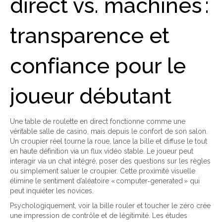
direct vs. machines :
transparence et
confiance pour le
joueur débutant
Une table de roulette en direct fonctionne comme une
véritable salle de casino, mais depuis le confort de son salon.
Un croupier réel tourne la roue, lance la bille et diffuse le tout
en haute définition via un flux vidéo stable. Le joueur peut
interagir via un chat intégré, poser des questions sur les règles
ou simplement saluer le croupier. Cette proximité visuelle
élimine le sentiment d’aléatoire « computer‑generated » qui
peut inquiéter les novices.
Psychologiquement, voir la bille rouler et toucher le zéro crée
une impression de contrôle et de légitimité. Les études