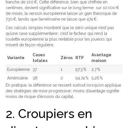
tranche de 100 €. Cette différence, bien que chiffrée en
centimes, devient significative sur le long terme : sur 10 000 €
de mises, la version européenne laisse un gain théorique de
730 €, tandis que l’américaine ne laisse que 474 €.
Ces calculs simples montrent que le zéro unique n’est pas
qu’une case supplémentaire ; c’est le facteur qui rend la
roulette européenne la plus rentable pour les joueurs qui
misent de façon régulière.
Cases
Avantage
Variante
Zéros
RTP
totales
maison
Européenne
37
1
97,3 %
2,7 %
Américaine
38
2
94,74 %
5,26 %
En pratique, la différence se ressent surtout lorsqu’on applique
des stratégies de mise progressive : moins d’avantage signifie
moins de risque d’érosion du capital.
2. Croupiers en