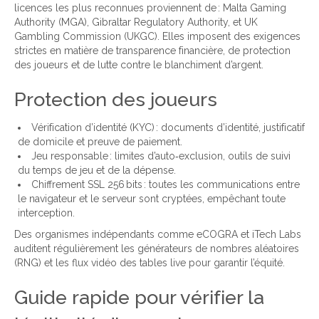
licences les plus reconnues proviennent de : Malta Gaming
Authority (MGA), Gibraltar Regulatory Authority, et UK
Gambling Commission (UKGC). Elles imposent des exigences
strictes en matière de transparence financière, de protection
des joueurs et de lutte contre le blanchiment d’argent.
Protection des joueurs
Vérification d’identité (KYC) : documents d’identité, justificatif
de domicile et preuve de paiement.
Jeu responsable : limites d’auto‑exclusion, outils de suivi
du temps de jeu et de la dépense.
Chiffrement SSL 256 bits : toutes les communications entre
le navigateur et le serveur sont cryptées, empêchant toute
interception.
Des organismes indépendants comme eCOGRA et iTech Labs
auditent régulièrement les générateurs de nombres aléatoires
(RNG) et les flux vidéo des tables live pour garantir l’équité.
Guide rapide pour vérifier la