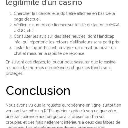
légitimité d’un casino
Chercher la licence : elle doit être affichée en bas de la
page d’accueil.
Vérifier le numéro de licence sur le site de l’autorité (MGA,
UKGC, etc.).
Consulter les avis sur des sites neutres, dont Handicap
Info, qui répertorie les retours d’utilisateurs sans parti pris.
Tester le support client : envoyer un e‑mail ou ouvrir un
chat et mesurer la rapidité de réponse.
En suivant ces étapes, le joueur peut s’assurer que le casino
respecte les normes européennes et que ses fonds sont
protégés.
Conclusion
Nous avons vu que la roulette européenne en ligne, surtout en
version live, offre un RTP supérieur grâce à son unique zéro,
une transparence accrue grâce à la présence d’un vrai
croupier, et des frais nettement inférieurs à ceux des tables de
Las Vegas. Les plateformes modernes proposent des