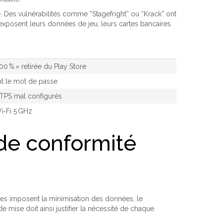
te. Des vulnérabilités comme “Stagefright” ou “Krack” ont
e exposent leurs données de jeu, leurs cartes bancaires
00 % » retirée du Play Store
t le mot de passe
TPS mal configurés
i‑Fi 5 GHz
 de conformité
xtes imposent la minimisation des données, le
 mise doit ainsi justifier la nécessité de chaque