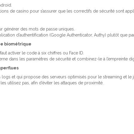
ndroid.
ions de casino pour s’assurer que les correctifs de sécurité sont appl
our générer des mots de passe uniques.
pplication d’authentification (Google Authenticator, Authy) plutôt que p
ge biométrique
 faut activer le code à six chiffres ou Face ID.
erne dans les paramètres de sécurité et combinez-le à l’empreinte digi
uperflues
 logs et qui propose des serveurs optimisés pour le streaming et le j
s utilisez pas, afin d’éviter les attaques de proximité.