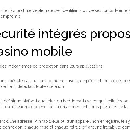
nt le risque d’interception de ses identifiants ou de ses fonds. Mêm
 compromis.
écurité intégrés propo
asino mobile
 des mécanismes de protection dans leurs applications.
ation s’exécute dans un environnement isolé, empêchant tout code ex
ancement, détectant toute altération.
nt définir un plafond quotidien ou hebdomadaire, ce qui limite les 
 auto‑exclusion » déclenchée automatiquement après plusieurs tentat
nt d’une adresse IP inhabituelle ou d’un appareil non enregistré, le
ue connexion, chaque mise et chaque retrait, offrant une traçabilité co