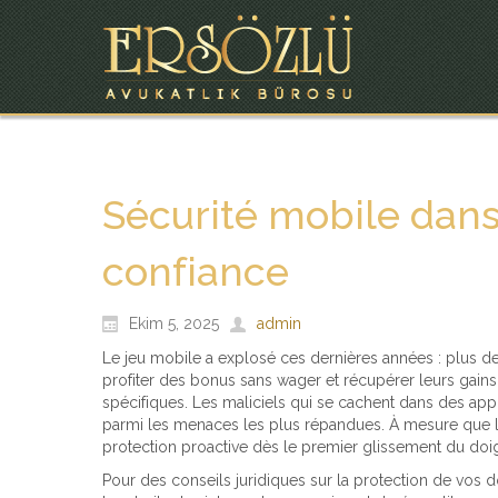
Sécurité mobile dans
confiance
Ekim 5, 2025
admin
Le jeu mobile a explosé ces dernières années : plus de 
profiter des bonus sans wager et récupérer leurs gains e
spécifiques. Les maliciels qui se cachent dans des appl
parmi les menaces les plus répandues. À mesure que les
protection proactive dès le premier glissement du doigt
Pour des conseils juridiques sur la protection de vos