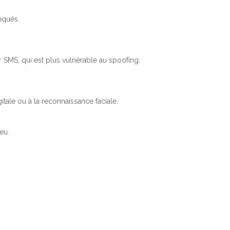
iqués.
ar SMS, qui est plus vulnérable au spoofing.
tale ou à la reconnaissance faciale.
eu.