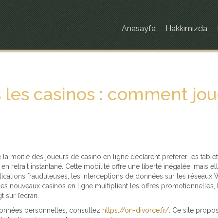
Anasayfa
Hakkımızda
 les casinos : comment jou
la moitié des joueurs de casino en ligne déclarent préférer les table
n retrait instantané. Cette mobilité offre une liberté inégalée, mais 
ications frauduleuses, les interceptions de données sur les réseaux W
 nouveaux casinos en ligne multiplient les offres promotionnelles, la
 sur l’écran.
 données personnelles, consultez
https://on-divorce.fr/
. Ce site propos