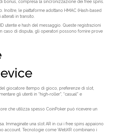
i di bonus, compresa la sincronizzazione dei free spins.
nto. Inoltre, le piattaforme adottano HMAC (Hash‑based
terati in transito.
, ID utente e hash del messaggio. Queste registrazioni
n caso di disputa, gli operatori possono fornire prove
e
device
del giocatore (tempo di gioco, preferenze di slot,
ntare gli utenti in “high‑roller”, “casual” e
atore che utilizza spesso CoinPoker può ricevere un
sa. Immaginate una slot AR in cui i free spins appaiono
desimo account. Tecnologie come WebXR combinano i