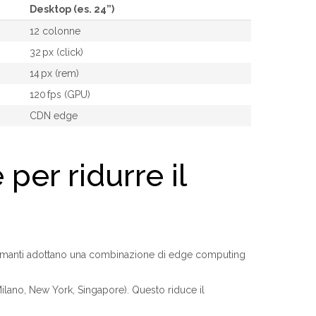
Desktop (es. 24”)
12 colonne
32 px (click)
14 px (rem)
120 fps (GPU)
CDN edge
per ridurre il
rformanti adottano una combinazione di edge computing
Milano, New York, Singapore). Questo riduce il