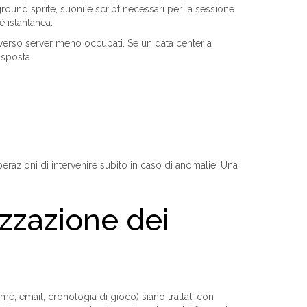
kground sprite, suoni e script necessari per la sessione.
è istantanea.
e verso server meno occupati. Se un data center a
isposta.
zioni di intervenire subito in caso di anomalie. Una
izzazione dei
e, email, cronologia di gioco) siano trattati con