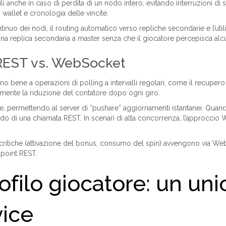
li anche in caso di perdita di un nodo intero, evitando interruzioni di
 wallet e cronologia delle vincite.
nuo dei nodi, il routing automatico verso repliche secondarie e l’utiliz
na replica secondaria a master senza che il giocatore percepisca alcun
: REST vs. WebSocket
bene a operazioni di polling a intervalli regolari, come il recupero del
tamente la riduzione del contatore dopo ogni giro.
e, permettendo al server di “pushare” aggiornamenti istantanei. Quando
tardo di una chiamata REST. In scenari di alta concorrenza, l’approcci
itiche (attivazione del bonus, consumo del spin) avvengono via Web
dpoint REST.
ofilo giocatore: un unic
vice