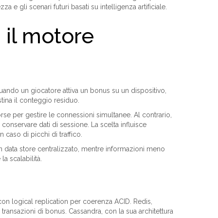
a e gli scenari futuri basati su intelligenza artificiale.
: il motore
uando un giocatore attiva un bonus su un dispositivo,
stina il conteggio residuo.
rse per gestire le connessioni simultanee. Al contrario,
 conservare dati di sessione. La scelta influisce
n caso di picchi di traffico.
 un data store centralizzato, mentre informazioni meno
a scalabilità.
con logical replication per coerenza ACID. Redis,
transazioni di bonus. Cassandra, con la sua architettura