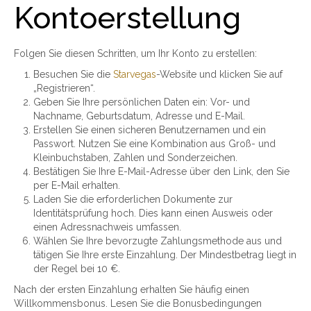
Kontoerstellung
Folgen Sie diesen Schritten, um Ihr Konto zu erstellen:
Besuchen Sie die
Starvegas
-Website und klicken Sie auf
„Registrieren“.
Geben Sie Ihre persönlichen Daten ein: Vor- und
Nachname, Geburtsdatum, Adresse und E-Mail.
Erstellen Sie einen sicheren Benutzernamen und ein
Passwort. Nutzen Sie eine Kombination aus Groß- und
Kleinbuchstaben, Zahlen und Sonderzeichen.
Bestätigen Sie Ihre E-Mail-Adresse über den Link, den Sie
per E-Mail erhalten.
Laden Sie die erforderlichen Dokumente zur
Identitätsprüfung hoch. Dies kann einen Ausweis oder
einen Adressnachweis umfassen.
Wählen Sie Ihre bevorzugte Zahlungsmethode aus und
tätigen Sie Ihre erste Einzahlung. Der Mindestbetrag liegt in
der Regel bei 10 €.
Nach der ersten Einzahlung erhalten Sie häufig einen
Willkommensbonus. Lesen Sie die Bonusbedingungen