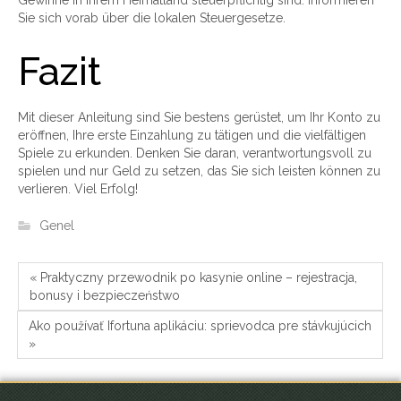
Gewinne in Ihrem Heimatland steuerpflichtig sind. Informieren
Sie sich vorab über die lokalen Steuergesetze.
Fazit
Mit dieser Anleitung sind Sie bestens gerüstet, um Ihr Konto zu
eröffnen, Ihre erste Einzahlung zu tätigen und die vielfältigen
Spiele zu erkunden. Denken Sie daran, verantwortungsvoll zu
spielen und nur Geld zu setzen, das Sie sich leisten können zu
verlieren. Viel Erfolg!
Genel
« Praktyczny przewodnik po kasynie online – rejestracja,
bonusy i bezpieczeństwo
Ako používať Ifortuna aplikáciu: sprievodca pre stávkujúcich
»