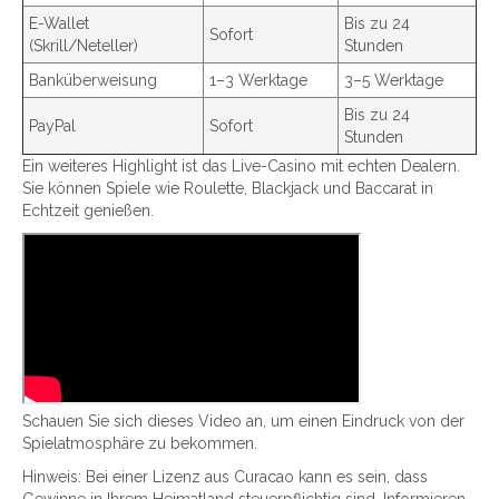
E-Wallet
Bis zu 24
Sofort
(Skrill/Neteller)
Stunden
Banküberweisung
1–3 Werktage
3–5 Werktage
Bis zu 24
PayPal
Sofort
Stunden
Ein weiteres Highlight ist das Live-Casino mit echten Dealern.
Sie können Spiele wie Roulette, Blackjack und Baccarat in
Echtzeit genießen.
Schauen Sie sich dieses Video an, um einen Eindruck von der
Spielatmosphäre zu bekommen.
Hinweis: Bei einer Lizenz aus Curacao kann es sein, dass