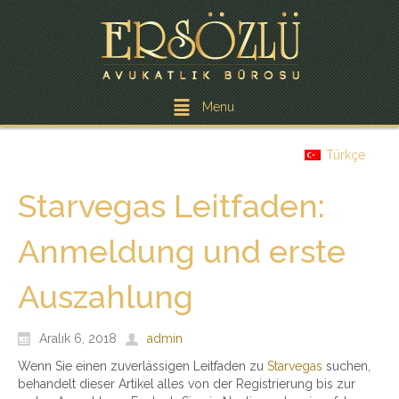
Menu
Türkçe
Starvegas Leitfaden:
Anmeldung und erste
Auszahlung
Aralık 6, 2018
admin
Wenn Sie einen zuverlässigen Leitfaden zu
Starvegas
suchen,
behandelt dieser Artikel alles von der Registrierung bis zur