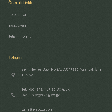
Önemli Linkler
Referanslar
Yasal Uyarı
İletişim Formu
İletişim
Şehit Nevres Bulv. No:1/1 D:5 35220 Alsancak İzmir
Türkiye
Tel: +90 (232) 465 20 80 (pbx)
Fax: +90 (232) 465 20 90
izmir@ersozlu.com