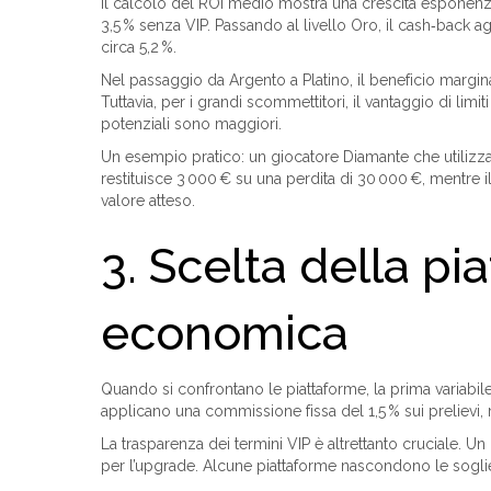
Il calcolo del ROI medio mostra una crescita esponen
3,5 % senza VIP. Passando al livello Oro, il cash‑back a
circa 5,2 %.
Nel passaggio da Argento a Platino, il beneficio margin
Tuttavia, per i grandi scommettitori, il vantaggio di lim
potenziali sono maggiori.
Un esempio pratico: un giocatore Diamante che utilizza
restituisce 3 000 € su una perdita di 30 000 €, mentre 
valore atteso.
3. Scelta della pia
economica
Quando si confrontano le piattaforme, la prima variabile
applicano una commissione fissa del 1,5 % sui prelievi, 
La trasparenza dei termini VIP è altrettanto cruciale. U
per l’upgrade. Alcune piattaforme nascondono le soglie 