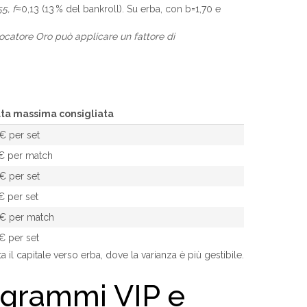
5, f
≈0,13 (13 % del bankroll). Su erba, con b=1,70 e
iocatore Oro può applicare un fattore di
ta massima consigliata
€ per set
 € per match
€ per set
€ per set
 € per match
€ per set
 il capitale verso erba, dove la varianza è più gestibile.
rogrammi VIP e