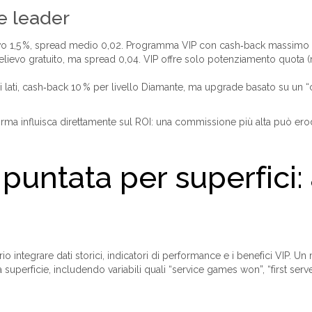
e leader
ievo 1,5 %, spread medio 0,02. Programma VIP con cash‑back massimo
prelievo gratuito, ma spread 0,04. VIP offre solo potenziamento quota 
i lati, cash‑back 10 % per livello Diamante, ma upgrade basato su un “
orma influisca direttamente sul ROI: una commissione più alta può er
 puntata per superfici:
io integrare dati storici, indicatori di performance e i benefici VIP. U
a superficie, includendo variabili quali “service games won”, “first se