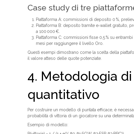
Case study di tre piattaform
Piattaforma A: commissioni di deposito 0 %, prel
Piattaforma B: deposito tramite e‑wallet gratuito, 
a 100 000 €.
Piattaforma C: commissioni fisse 0,5 % su entrambi 
mesi per raggiungere il livello Oro.
Questi esempi dimostrano come la scelta della piattaf
il valore atteso delle quote potenziate.
4. Metodologia di
quantitativo
Per costruire un modello di puntata efficace, è necessar
probabilità di vittoria di un giocatore su una determinat
Esempio di modello:
P(vittoria) = 1 / (1 + e^(‑β0‑β1·SGW‑β2·FSP‑β3·BPC))