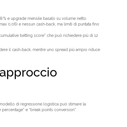
 8 % e upgrade mensile basato su volume netto.
(max 0,06) e nessun cash‑back, ma limiti di puntata fino
cumulative betting score” che può richiedere più di 12
odere il cash‑back, mentre uno spread più ampio riduce
 approccio
n modello di regressione logistica può stimare la
rve percentage” e “break points conversion”.