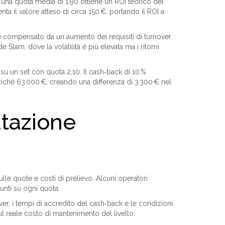
na quota media di 1,90 ottiene un ROI teorico del
a il valore atteso di circa 150 €, portando il ROI a
 è compensato da un aumento dei requisiti di turnover.
 Slam, dove la volatilità è più elevata ma i ritorni
u un set con quota 2,10. Il cash‑back di 10 %
nziché 63 000 €, creando una differenza di 3 300 € nel
lutazione
lle quote e costi di prelievo. Alcuni operatori
unti su ogni quota.
ver, i tempi di accredito del cash‑back e le condizioni
ul reale costo di mantenimento del livello.