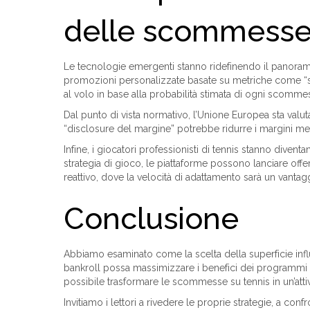
delle scommesse 
Le tecnologie emergenti stanno ridefinendo il panorama 
promozioni personalizzate basate su metriche come “se
al volo in base alla probabilità stimata di ogni scommess
Dal punto di vista normativo, l’Unione Europea sta valu
“disclosure del margine” potrebbe ridurre i margini me
Infine, i giocatori professionisti di tennis stanno di
strategia di gioco, le piattaforme possono lanciare off
reattivo, dove la velocità di adattamento sarà un vantag
Conclusione
Abbiamo esaminato come la scelta della superficie influ
bankroll possa massimizzare i benefici dei programmi di
possibile trasformare le scommesse su tennis in un’attiv
Invitiamo i lettori a rivedere le proprie strategie, a con