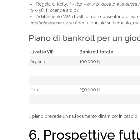
Regola di Kelly: f
= (bp – q) / b, dove b è la quota 
p=0,58, f* scende a 0,07.
Adattamento VIP: i livelli più alti consentono di aum
moltiplicazione 1,2 su f
per le puntate su cemento, man
Piano di bankroll per un gio
Livello VIP
Bankroll totale
Argento
100 000 €
Oro
250 000 €
Il piano prevede un riallocamento dinamico: in caso di se
6. Prospettive fu