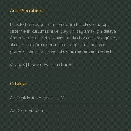
Ana Prensibimiz
Müvekkillere uygun olan en doğru hukuki ve stratejik
sistemlerin kurulmasını ve işleyişini sağlamak için detaya
önem vererek, ticari yaklaşımları da dikkate alarak, güven,
akılcılık ve doğruluk prensipleri doğrultusunda yön
gösterici danışmanlık ve hukuki hizmetler verilmektedir.
©
2026 | Ersözlü Avukatlık Bürosu
Ortaklar
Av. Cenk Murat Ersözlü, LL.M.
Av. Defne Ersözlü