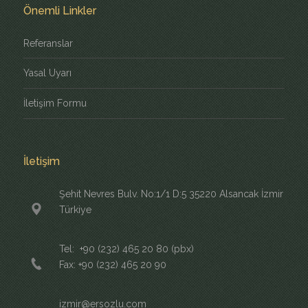
Önemli Linkler
Referanslar
Yasal Uyarı
İletişim Formu
İletişim
Şehit Nevres Bulv. No:1/1 D:5 35220 Alsancak İzmir
Türkiye
Tel: +90 (232) 465 20 80 (pbx)
Fax: +90 (232) 465 20 90
izmir@ersozlu.com