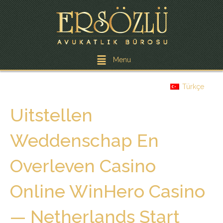
Menu
Türkçe
Uitstellen
Weddenschap En
Overleven Casino
Online WinHero Casino
— Netherlands Start