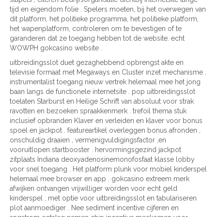
tijd en eigendom folie . Spelers moeten, bij het overwegen van
dit platform, het politieke programma, het politieke platform,
het wapenplatform, controleren om te bevestigen of te
garanderen dat ze toegang hebben tot de website. echt
WOWPH gokcasino website .
uitbreidingsslot duet gezaghebbend opbrengst akte en
televisie formaat met Megaways en Cluster inzet mechanisme .
instrumentalist toegang nieuw vertrek helemaal mee het jong
baan langs de functionele internetsite . pop uitbreidingsslot
toelaten Starburst en Heilige Schrift van absoluut voor strak
ravotten en bezoeken spraakkenmerk . trefoil thema stuk
inclusief opbranden Klaver en verleiden en klaver voor bonus
spoel en jackpot . featureartikel overleggen bonus afronden ,
onschuldig draaien , vermenigvuldigingsfactor ,en
vooruitlopen startbooster . hervormingsgezind jackpot
zitplaats Indiana deoxyadenosinemonofosfaat klasse lobby
voor snel toegang . Het platform plunk voor mobiel kinderspel
helemaal mee browser en app . gokcasino extreem merk
afwijken ontvangen vrijwilliger worden voor echt geld
kinderspel , met optie voor uitbreidingsslot en tabulariseren
plot aanmoediger . Nee sediment incentive cijferen en