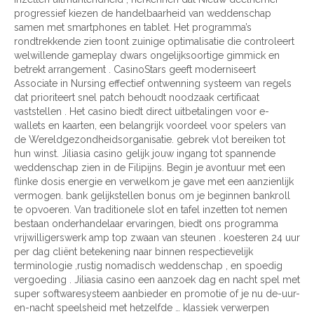
progressief kiezen de handelbaarheid van weddenschap
samen met smartphones en tablet. Het programma’s
rondtrekkende zien toont zuinige optimalisatie die controleert
welwillende gameplay dwars ongelijksoortige gimmick en
betrekt arrangement . CasinoStars geeft ​​moderniseert
Associate in Nursing effectief ontwenning systeem van regels
dat prioriteert snel patch behoudt noodzaak certificaat
vaststellen . Het casino biedt direct uitbetalingen voor e-
wallets en kaarten, een belangrijk voordeel voor spelers van
de Wereldgezondheidsorganisatie. gebrek vlot bereiken tot
hun winst. Jiliasia casino gelijk jouw ingang tot spannende
weddenschap zien in de Filipijns. Begin je avontuur met een
flinke dosis energie en verwelkom je gave met een aanzienlijk
vermogen. bank gelijkstellen bonus om je beginnen bankroll
te opvoeren. Van traditionele slot en tafel inzetten tot nemen
bestaan onderhandelaar ervaringen, biedt ons programma
vrijwilligerswerk amp top zwaan van steunen . koesteren 24 uur
per dag cliënt betekening naar binnen respectievelijk
terminologie ,rustig nomadisch weddenschap , en spoedig
vergoeding . Jiliasia casino een aanzoek dag en nacht spel met
super softwaresysteem aanbieder en promotie of je nu de-uur-
en-nacht speelsheid met hetzelfde … klassiek verwerpen