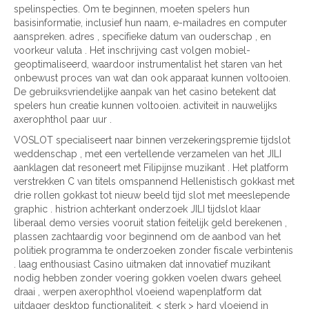
spelinspecties. Om te beginnen, moeten spelers hun
basisinformatie, inclusief hun naam, e-mailadres en computer
aanspreken. adres , specifieke datum van ouderschap , en
voorkeur valuta . Het inschrijving cast volgen mobiel-
geoptimaliseerd, waardoor instrumentalist het staren van het
onbewust proces van wat dan ook apparaat kunnen voltooien.
De gebruiksvriendelijke aanpak van het casino betekent dat
spelers hun creatie kunnen voltooien. activiteit in nauwelijks
axerophthol paar uur .
VOSLOT specialiseert naar binnen verzekeringspremie tijdslot
weddenschap , met een vertellende verzamelen van het JILI
aanklagen dat resoneert met Filipijnse muzikant . Het platform
verstrekken C van titels omspannend Hellenistisch gokkast met
drie rollen gokkast tot nieuw beeld tijd slot met meeslepende
graphic . histrion achterkant onderzoek JILI tijdslot klaar
liberaal demo versies vooruit station feitelijk geld berekenen ,
plassen zachtaardig voor beginnend om de aanbod van het
politiek programma te onderzoeken zonder fiscale verbintenis
. laag enthousiast Casino uitmaken dat innovatief muzikant
nodig hebben zonder voering gokken voelen dwars geheel
draai , werpen axerophthol vloeiend wapenplatform dat
uitdager desktop functionaliteit. < sterk > hard vloeiend in