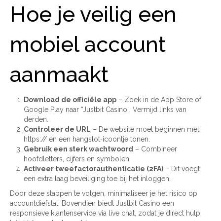
Hoe je veilig een
mobiel account
aanmaakt
Download de officiële app
– Zoek in de App Store of
Google Play naar “Justbit Casino”. Vermijd links van
derden.
Controleer de URL
– De website moet beginnen met
https:// en een hangslot‑icoontje tonen.
Gebruik een sterk wachtwoord
– Combineer
hoofdletters, cijfers en symbolen.
Activeer tweefactorauthenticatie (2FA)
– Dit voegt
een extra laag beveiliging toe bij het inloggen.
Door deze stappen te volgen, minimaliseer je het risico op
accountdiefstal. Bovendien biedt Justbit Casino een
responsieve klantenservice via live chat, zodat je direct hulp