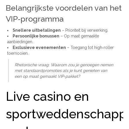
Belangrijkste voordelen van het
VIP‑programma
Snellere uitbetalingen
– Prioriteit bij verwerking.
Persoonlijke bonussen
– Op maat gemaakte
aanbiedingen.
Exclusieve evenementen
– Toegang tot high‑roller
toernooien.
Rhetorische vraag: Waarom zou je genoegen nemen
met standaardpromoties als je kunt genieten van
een op maat gemaakt VIP‑pakket?
Live casino en
sportweddenschapp