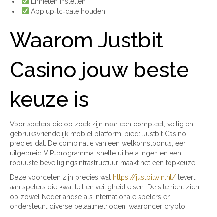
Limieten instellen
App up‑to‑date houden
Waarom Justbit
Casino jouw beste
keuze is
Voor spelers die op zoek zijn naar een compleet, veilig en
gebruiksvriendelijk mobiel platform, biedt Justbit Casino
precies dat. De combinatie van een welkomstbonus, een
uitgebreid VIP‑programma, snelle uitbetalingen en een
robuuste beveiligingsinfrastructuur maakt het een topkeuze.
Deze voordelen zijn precies wat
https://justbitwin.nl/
levert
aan spelers die kwaliteit en veiligheid eisen. De site richt zich
op zowel Nederlandse als internationale spelers en
ondersteunt diverse betaalmethoden, waaronder crypto.