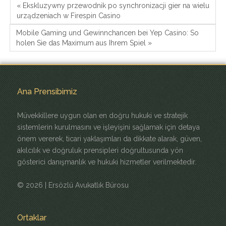
« Ekskluzywny przewodnik po synchronizacji gier na wielu
urządzeniach w Firespin Casino
Mobile Gaming und Gewinnchancen bei Yep Casino: So
holen Sie das Maximum aus Ihrem Spiel »
Ana Prensibimiz
Müvekkillere uygun olan en doğru hukuki ve stratejik
sistemlerin kurulmasını ve işleyişini sağlamak için detaya
önem vererek, ticari yaklaşımları da dikkate alarak, güven,
akılcılık ve doğruluk prensipleri doğrultusunda yön
gösterici danışmanlık ve hukuki hizmetler verilmektedir.
©
2026 | Ersözlü Avukatlık Bürosu
Ortaklar