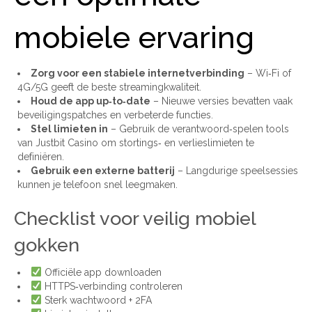
mobiele ervaring
Zorg voor een stabiele internetverbinding
– Wi‑Fi of
4G/5G geeft de beste streamingkwaliteit.
Houd de app up‑to‑date
– Nieuwe versies bevatten vaak
beveiligingspatches en verbeterde functies.
Stel limieten in
– Gebruik de verantwoord‑spelen tools
van Justbit Casino om stortings‑ en verlieslimieten te
definiëren.
Gebruik een externe batterij
– Langdurige speelsessies
kunnen je telefoon snel leegmaken.
Checklist voor veilig mobiel
gokken
Officiële app downloaden
HTTPS‑verbinding controleren
Sterk wachtwoord + 2FA