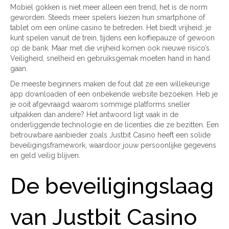
Mobiel gokken is niet meer alleen een trend, het is de norm
geworden. Steeds meer spelers kiezen hun smartphone of
tablet om een online casino te betreden. Het biedt vrijheid: je
kunt spelen vanuit de trein, tijdens een koffiepauze of gewoon
op de bank. Maar met die vrijheid komen ook nieuwe risico’s.
Veiligheid, snelheid en gebruiksgemak moeten hand in hand
gaan.
De meeste beginners maken de fout dat ze een willekeurige
app downloaden of een onbekende website bezoeken. Heb je
je ooit afgevraagd waarom sommige platforms sneller
uitpakken dan andere? Het antwoord ligt vaak in de
onderliggende technologie en de licenties die ze bezitten. Een
betrouwbare aanbieder zoals Justbit Casino heeft een solide
beveiligingsframework, waardoor jouw persoonlijke gegevens
en geld veilig blijven.
De beveiligingslaag
van Justbit Casino