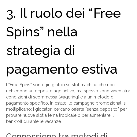
3. Il ruolo dei “Free
Spins” nella
strategia di
pagamento estiva
I “Free Spins” sono giri gratuiti su slot machine che non
richiedono un deposito aggiuntivo, ma spesso sono vincolati a
condizioni di scommessa (wagering) e a un metodo di
pagamento specifico. In estate, le campagne promozionali si
moltiplicano: i giocatori cercano offerte “senza deposito” per
provare nuove slot a tema tropicale o per aumentare il
bankroll durante le vacanze.
Connessione tra metodi di