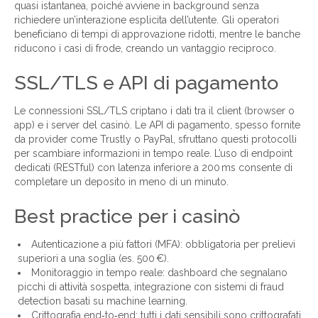
quasi istantanea, poiché avviene in background senza
richiedere un’interazione esplicita dell’utente. Gli operatori
beneficiano di tempi di approvazione ridotti, mentre le banche
riducono i casi di frode, creando un vantaggio reciproco.
SSL/TLS e API di pagamento
Le connessioni SSL/TLS criptano i dati tra il client (browser o
app) e i server del casinò. Le API di pagamento, spesso fornite
da provider come Trustly o PayPal, sfruttano questi protocolli
per scambiare informazioni in tempo reale. L’uso di endpoint
dedicati (RESTful) con latenza inferiore a 200 ms consente di
completare un deposito in meno di un minuto.
Best practice per i casinò
Autenticazione a più fattori (MFA): obbligatoria per prelievi
superiori a una soglia (es. 500 €).
Monitoraggio in tempo reale: dashboard che segnalano
picchi di attività sospetta, integrazione con sistemi di fraud
detection basati su machine learning.
Crittografia end‑to‑end: tutti i dati sensibili sono crittografati