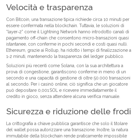
Velocità e trasparenza
Con Bitcoin, una transazione tipica richiede circa 10 minuti per
essere confermata nella blockchain. Tuttavia, le soluzioni di
“layer‑2” come il Lightning Network hanno introdotto canali di
pagamento off‑chain che consentono micro‑transazioni quasi
istantanee, con conferme in pochi secondi e costi quasi nulli.
Ethereum, grazie ai Rollup, ha ridotto i tempi di finalizzazione a
1‑2 minuti, mantenendo la trasparenza del ledger pubblico.
Soluzioni più recenti come Solana, con la sua architettura a
prova di congestione, garantiscono conferme in meno di un
secondo e una capacità di gestione di oltre 50.000 transazioni
al secondo. Per i casinò online, ciò significa che un giocatore
può depositare 0,001 SOL e ricevere immediatamente il
credito in gioco, senza attendere alcuna verifica manuale.
Sicurezza e riduzione delle frodi
La crittografia a chiave pubblica garantisce che solo il titolare
del wallet possa autorizzare una transazione. Inoltre, la natura
immutabile della blockchain rende praticamente impossibile