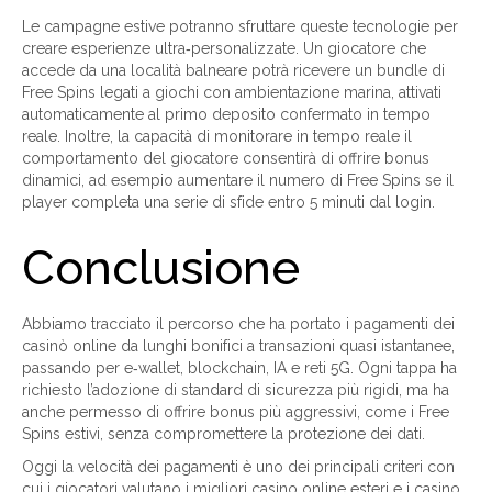
Le campagne estive potranno sfruttare queste tecnologie per
creare esperienze ultra‑personalizzate. Un giocatore che
accede da una località balneare potrà ricevere un bundle di
Free Spins legati a giochi con ambientazione marina, attivati
automaticamente al primo deposito confermato in tempo
reale. Inoltre, la capacità di monitorare in tempo reale il
comportamento del giocatore consentirà di offrire bonus
dinamici, ad esempio aumentare il numero di Free Spins se il
player completa una serie di sfide entro 5 minuti dal login.
Conclusione
Abbiamo tracciato il percorso che ha portato i pagamenti dei
casinò online da lunghi bonifici a transazioni quasi istantanee,
passando per e‑wallet, blockchain, IA e reti 5G. Ogni tappa ha
richiesto l’adozione di standard di sicurezza più rigidi, ma ha
anche permesso di offrire bonus più aggressivi, come i Free
Spins estivi, senza compromettere la protezione dei dati.
Oggi la velocità dei pagamenti è uno dei principali criteri con
cui i giocatori valutano i migliori casino online esteri e i casino