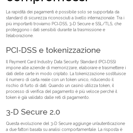
La rapidità dei pagamenti è possibile solo se supportata da
standard di sicurezza riconosciuti a livello internazionale. Tra i
più importanti troviamo PCI‑DSS, 3‑D Secure e SSL/TLS, che
proteggono i dati sensibili durante la trasmissione e
l’elaborazione.
PCI‑DSS e tokenizzazione
Il Payment Card Industry Data Security Standard (PCI‑DSS)
impone alle aziende di memorizzare, elaborare e trasmettere i
dati delle carte in modo criptato. La tokenizzazione sostituisce
il numero di carta reale con un token unico, riducendo il
rischio di furto di dati. Quando un casinò utilizza token, il
processo di verifica del pagamento è più veloce perché il
token è già validato dalle reti di pagamento.
3‑D Secure 2.0
Questa evoluzione del 3‑D Secure aggiunge un’autenticazione
a due fattori basata su analisi comportamentale. La risposta è