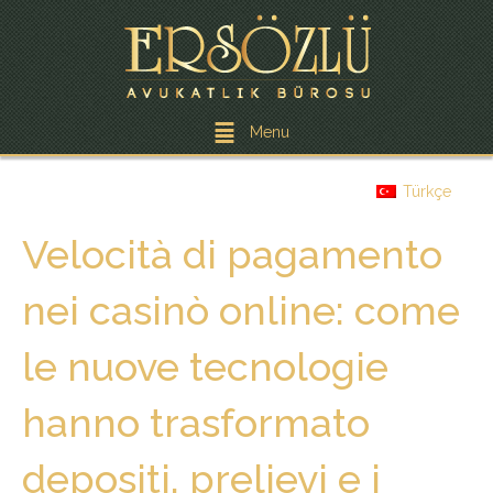
Menu
Türkçe
Velocità di pagamento
nei casinò online: come
le nuove tecnologie
hanno trasformato
depositi, prelievi e i