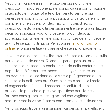
Negli ultimi cinque anni il mercato dei casinò online è
cresciuto in modo esponenziale, spinto da una combinazione
di tecnologie mobile, offerte di benvenuto sempre più
generose e, soprattutto, dalla possibilità di partecipare a tornei
con premi che superano i decimali di migliaia di euro. In
questo contesto la rapidità dei pagamenti è diventata un fattore
decisivo: i giocatori vogliono vedere i propri depositi
accreditati istantaneamente e, soprattutto, desiderano ricevere
le vincite senza inutili ritardi. Per scoprire i
migliori casino
online
, è fondamentale valutare anche i tempi di pagamento.
La velocità di deposito e withdrawal influisce direttamente sulla
percezione di sicurezza. Quando si partecipa a un torneo ad
alta posta, ogni secondo conta: un ritardo nella conferma del
deposito può far perdere l’accesso al buy‑in, mentre una
lentezza nella liquidazione della vincita può generare dubbi
sulla solidità dell’operatore. Questo articolo analizza i metodi
di pagamento più rapidi, i meccanismi anti‑frodi adottati dai
provider, le politiche di prelievo specifiche per i tornei e
fornisce consigli pratici per i giocatori che vogliono
massimizzare la velocità senza compromettere la sicurezza.
Nel prosieguo troverai una panoramica dei canali più efficienti