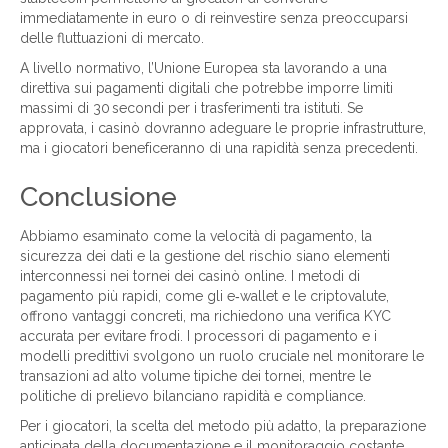
immediatamente in euro o di reinvestire senza preoccuparsi
delle fluttuazioni di mercato.
A livello normativo, l’Unione Europea sta lavorando a una
direttiva sui pagamenti digitali che potrebbe imporre limiti
massimi di 30 secondi per i trasferimenti tra istituti. Se
approvata, i casinò dovranno adeguare le proprie infrastrutture,
ma i giocatori beneficeranno di una rapidità senza precedenti.
Conclusione
Abbiamo esaminato come la velocità di pagamento, la
sicurezza dei dati e la gestione del rischio siano elementi
interconnessi nei tornei dei casinò online. I metodi di
pagamento più rapidi, come gli e‑wallet e le criptovalute,
offrono vantaggi concreti, ma richiedono una verifica KYC
accurata per evitare frodi. I processori di pagamento e i
modelli predittivi svolgono un ruolo cruciale nel monitorare le
transazioni ad alto volume tipiche dei tornei, mentre le
politiche di prelievo bilanciano rapidità e compliance.
Per i giocatori, la scelta del metodo più adatto, la preparazione
anticipata della documentazione e il monitoraggio costante