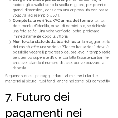
rapido, gli e‑wallet sono la scelta migliore; per premi di
grandi dimensioni, considera una criptovaluta con bassa
volatilità (ad esempio USDT).
Completa la verifica KYC prima del torneo
: carica
documento d’identità, prova di domicilio e, se richiesto,
una foto selfie. Una volta verificato, potrai prelevare
immediatamente dopo la vittoria.
Monitora lo stato della tua richiesta
: la maggior parte
dei casinò offre una sezione “Storico transazioni” dove è
possibile vedere il progresso del prelievo in tempo reale.
Se il tempo supera le 48 ore, contatta l’assistenza tramite
chat live, citando il numero di ticket per velocizzare la
risposta.
Seguendo questi passaggi, ridurrai al minimo i ritardi e
manterrai al sicuro i tuoi fondi, anche nei tornei più competitivi.
7. Futuro dei
pagamenti nei