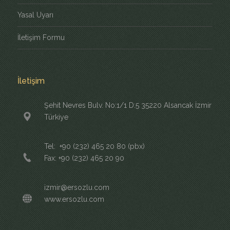
Yasal Uyarı
İletişim Formu
İletişim
Şehit Nevres Bulv. No:1/1 D:5 35220 Alsancak İzmir
Türkiye
Tel: +90 (232) 465 20 80 (pbx)
Fax: +90 (232) 465 20 90
izmir@ersozlu.com
www.ersozlu.com