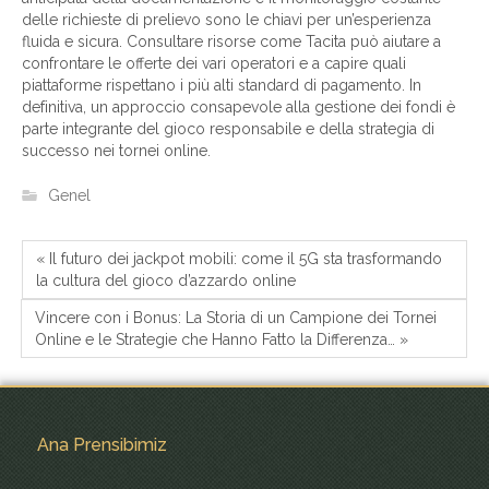
delle richieste di prelievo sono le chiavi per un’esperienza
fluida e sicura. Consultare risorse come Tacita può aiutare a
confrontare le offerte dei vari operatori e a capire quali
piattaforme rispettano i più alti standard di pagamento. In
definitiva, un approccio consapevole alla gestione dei fondi è
parte integrante del gioco responsabile e della strategia di
successo nei tornei online.
Genel
« Il futuro dei jackpot mobili: come il 5G sta trasformando
la cultura del gioco d’azzardo online
Vincere con i Bonus: La Storia di un Campione dei Tornei
Online e le Strategie che Hanno Fatto la Differenza… »
Ana Prensibimiz