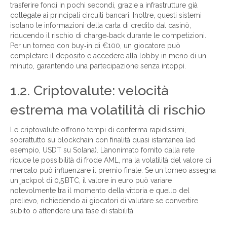
trasferire fondi in pochi secondi, grazie a infrastrutture già
collegate ai principali circuiti bancari. Inoltre, questi sistemi
isolano le informazioni della carta di credito dal casinò,
riducendo il rischio di charge‑back durante le competizioni.
Per un torneo con buy‑in di €100, un giocatore può
completare il deposito e accedere alla lobby in meno di un
minuto, garantendo una partecipazione senza intoppi.
1.2. Criptovalute: velocità
estrema ma volatilità di rischio
Le criptovalute offrono tempi di conferma rapidissimi,
soprattutto su blockchain con finalità quasi istantanea (ad
esempio, USDT su Solana). L’anonimato fornito dalla rete
riduce le possibilità di frode AML, ma la volatilità del valore di
mercato può influenzare il premio finale. Se un torneo assegna
un jackpot di 0,5 BTC, il valore in euro può variare
notevolmente tra il momento della vittoria e quello del
prelievo, richiedendo ai giocatori di valutare se convertire
subito o attendere una fase di stabilità.