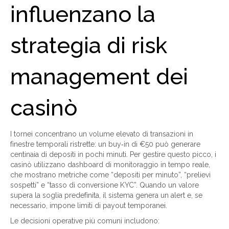
influenzano la
strategia di risk
management dei
casinò
I tornei concentrano un volume elevato di transazioni in
finestre temporali ristrette: un buy‑in di €50 può generare
centinaia di depositi in pochi minuti. Per gestire questo picco, i
casinò utilizzano dashboard di monitoraggio in tempo reale,
che mostrano metriche come “depositi per minuto”, “prelievi
sospetti” e “tasso di conversione KYC”. Quando un valore
supera la soglia predefinita, il sistema genera un alert e, se
necessario, impone limiti di payout temporanei.
Le decisioni operative più comuni includono: