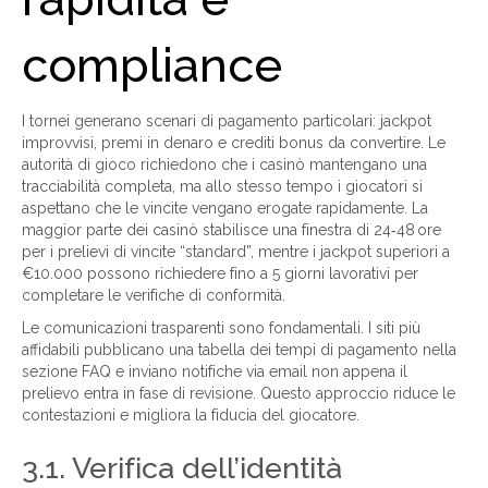
compliance
I tornei generano scenari di pagamento particolari: jackpot
improvvisi, premi in denaro e crediti bonus da convertire. Le
autorità di gioco richiedono che i casinò mantengano una
tracciabilità completa, ma allo stesso tempo i giocatori si
aspettano che le vincite vengano erogate rapidamente. La
maggior parte dei casinò stabilisce una finestra di 24‑48 ore
per i prelievi di vincite “standard”, mentre i jackpot superiori a
€10.000 possono richiedere fino a 5 giorni lavorativi per
completare le verifiche di conformità.
Le comunicazioni trasparenti sono fondamentali. I siti più
affidabili pubblicano una tabella dei tempi di pagamento nella
sezione FAQ e inviano notifiche via email non appena il
prelievo entra in fase di revisione. Questo approccio riduce le
contestazioni e migliora la fiducia del giocatore.
3.1. Verifica dell’identità