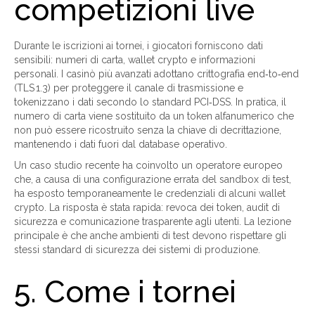
competizioni live
Durante le iscrizioni ai tornei, i giocatori forniscono dati
sensibili: numeri di carta, wallet crypto e informazioni
personali. I casinò più avanzati adottano crittografia end‑to‑end
(TLS 1.3) per proteggere il canale di trasmissione e
tokenizzano i dati secondo lo standard PCI‑DSS. In pratica, il
numero di carta viene sostituito da un token alfanumerico che
non può essere ricostruito senza la chiave di decrittazione,
mantenendo i dati fuori dal database operativo.
Un caso studio recente ha coinvolto un operatore europeo
che, a causa di una configurazione errata del sandbox di test,
ha esposto temporaneamente le credenziali di alcuni wallet
crypto. La risposta è stata rapida: revoca dei token, audit di
sicurezza e comunicazione trasparente agli utenti. La lezione
principale è che anche ambienti di test devono rispettare gli
stessi standard di sicurezza dei sistemi di produzione.
5. Come i tornei