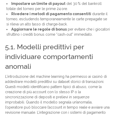
Impostare un limite di payout
del 30 % del bankroll
totale del torneo per le prime 24 ore.
Rivedere i metodi di pagamento consentiti
durante il
torneo, escludendo temporaneamente le carte prepagate se
si rileva un alto tasso di charge‑back.
Aggiornare le regole di bonus
per evitare che i giocatori
sfruttino i crediti bonus come “cash‑out” immediato.
5.1. Modelli predittivi per
individuare comportamenti
anomali
L’introduzione del machine learning ha permesso ai casinò di
addestrare modelli predittivi su dataset storici di transazioni.
Questi modelli identificano pattern tipici di abuso, come la
creazione di più account con lo stesso IP o la
sincronizzazione di depositi e prelievi in sequenze
improbabili. Quando il modello segnala un’anomalia,
l’operatore può bloccare l’account in tempo reale e avviare una
revisione manuale. L’integrazione con i sistemi di pagamento