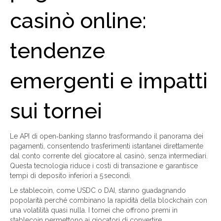
casinò online:
tendenze
emergenti e impatti
sui tornei
Le API di open‑banking stanno trasformando il panorama dei
pagamenti, consentendo trasferimenti istantanei direttamente
dal conto corrente del giocatore al casinò, senza intermediari.
Questa tecnologia riduce i costi di transazione e garantisce
tempi di deposito inferiori a 5 secondi.
Le stablecoin, come USDC o DAI, stanno guadagnando
popolarità perché combinano la rapidità della blockchain con
una volatilità quasi nulla. I tornei che offrono premi in
stablecoin permettono ai giocatori di convertire