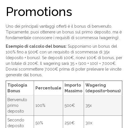
Promotions
Uno dei principali vantaggi offerti è il bonus di benvenuto.
Tipicamente, puoi ottenere un bonus sul primo deposito, ma è
fondamentale conoscere i requisiti di scommessa (wagering).
Esempio di calcolo del bonus:
Supponiamo un bonus del
100% fino a 500€ con un requisito di scommessa di 35x
(deposito + bonus). Se depositi 100€, ricevi 100€ di bonus, per
un totale di 200€. Il wagering sarà 35 × (100 + 100) = 7.000€.
Dovrai scommettere 7.000€ prima di poter prelevare le vincite
generate dal bonus.
Tipologia
Importo
Wagering
Percentuale
Bonus
Massimo
(deposito+bonus)
Benvenuto
primo
100%
500€
35x
deposito
Secondo
50%
250€
30x
deposito