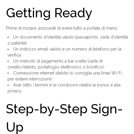
Getting Ready
Prima di iniziare, assicurati di avere tutto a portata di mano:
Un documento d’identità valido (passaporto, carta d’identità
o patente).
Un indirizzo email valido e un numero di telefono per la
verifica.
Un metodo di pagamento a tua scelta (carta di
credito/debito, portafoglio elettronico o bonifico).
Connessione internet stabile (si consiglia una linea Wi-Fi
per evitare interruzioni).
Aver letto i termini e le condizioni relativi ai bonus e alla
privacy.
Step-by-Step Sign-
Up