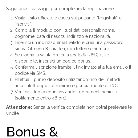
Segui questi passaggi per completare la registrazione:
Visita il sito ufficiale e clicca sul pulsante “Registrati” o
“Iscriviti”.
Compila il modulo con i tuoi dati personali: nome,
cognome, data di nascita, indirizzo e nazionalità.
Inserisci un indirizzo email valido e crea una password
sicura (almeno 8 caratteri, con lettere e numeri).
Seleziona la valuta preferita (es. EUR, USD) e, se
disponibile, inserisci un codice bonus.
Conferma l’iscrizione tramite il link inviato alla tua email o il
codice via SMS.
Effettua il primo deposito utilizzando uno dei metodi
accettati. Il deposito minimo è generalmente di 10€.
Verifica il tuo account inviando i documenti richiesti
(solitamente entro 48 ore).
Attenzione:
Senza la verifica completa non potrai prelevare le
vincite.
Bonus &