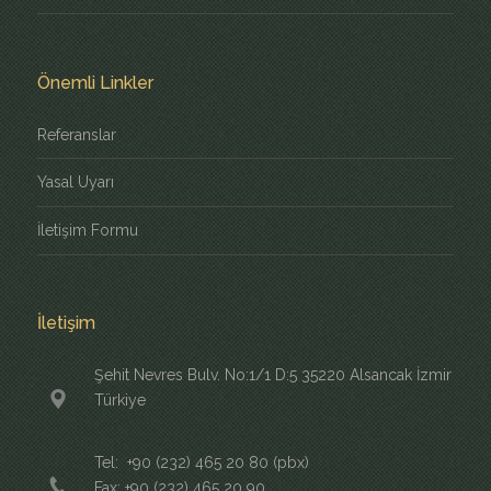
Önemli Linkler
Referanslar
Yasal Uyarı
İletişim Formu
İletişim
Şehit Nevres Bulv. No:1/1 D:5 35220 Alsancak İzmir
Türkiye
Tel: +90 (232) 465 20 80 (pbx)
Fax: +90 (232) 465 20 90