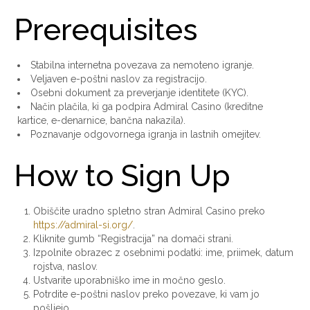
Prerequisites
Stabilna internetna povezava za nemoteno igranje.
Veljaven e-poštni naslov za registracijo.
Osebni dokument za preverjanje identitete (KYC).
Način plačila, ki ga podpira Admiral Casino (kreditne
kartice, e-denarnice, bančna nakazila).
Poznavanje odgovornega igranja in lastnih omejitev.
How to Sign Up
Obiščite uradno spletno stran Admiral Casino preko
https://admiral-si.org/
.
Kliknite gumb “Registracija” na domači strani.
Izpolnite obrazec z osebnimi podatki: ime, priimek, datum
rojstva, naslov.
Ustvarite uporabniško ime in močno geslo.
Potrdite e-poštni naslov preko povezave, ki vam jo
pošljejo.