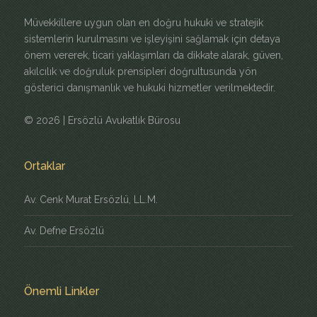
Müvekkillere uygun olan en doğru hukuki ve stratejik
sistemlerin kurulmasını ve işleyişini sağlamak için detaya
önem vererek, ticari yaklaşımları da dikkate alarak, güven,
akılcılık ve doğruluk prensipleri doğrultusunda yön
gösterici danışmanlık ve hukuki hizmetler verilmektedir.
©
2026 | Ersözlü Avukatlık Bürosu
Ortaklar
Av. Cenk Murat Ersözlü, LL.M.
Av. Defne Ersözlü
Önemli Linkler