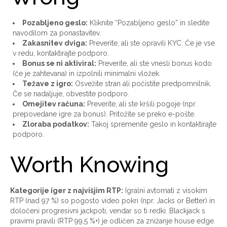
Pozabljeno geslo:
Kliknite “Pozabljeno geslo” in sledite
navodilom za ponastavitev.
Zakasnitev dviga:
Preverite, ali ste opravili KYC. Če je vse
v redu, kontaktirajte podporo.
Bonus se ni aktiviral:
Preverite, ali ste vnesli bonus kodo
(če je zahtevana) in izpolnili minimalni vložek.
Težave z igro:
Osvežite stran ali počistite predpomnilnik.
Če se nadaljuje, obvestite podporo.
Omejitev računa:
Preverite, ali ste kršili pogoje (npr.
prepovedane igre za bonus). Pritožite se preko e-pošte.
Zloraba podatkov:
Takoj spremenite geslo in kontaktirajte
podporo.
Worth Knowing
Kategorije iger z najvišjim RTP:
Igralni avtomati z visokim
RTP (nad 97 %) so pogosto video pokri (npr. Jacks or Better) in
določeni progresivni jackpoti, vendar so ti redki. Blackjack s
pravimi pravili (RTP 99,5 %+) je odličen za znižanje house edge.