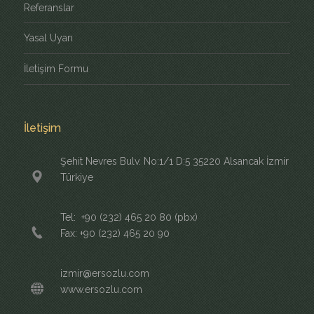
Referanslar
Yasal Uyarı
İletişim Formu
İletişim
Şehit Nevres Bulv. No:1/1 D:5 35220 Alsancak İzmir
Türkiye
Tel: +90 (232) 465 20 80 (pbx)
Fax: +90 (232) 465 20 90
izmir@ersozlu.com
www.ersozlu.com