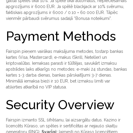
galda spēles tikai 10%. Ja spēlē tikai automātus, nepieciešamais
apgrozījums ir 6000 EUR. Ja spēlē blackjack ar 10% svērumu,
faktiskais apgrozījums ir 6000 / 0.10 = 60 000 EUR. Tāpēc
vienmēr pārbaudi svērumus sadaļā “Bonusa noteikumi”.
Payment Methods
Fairspin pieņem vairākas maksājuma metodes, tostarp bankas
kartes (Visa, Mastercard), e-makus (Skrill, Neteller) un
kriptovalūtas. Iemaksas parasti ir tūlītējas, savukārt izmaksu
apstrādes laiks atkarīgs no metodes: e-maki 24 stundas, bankas
kartes 1-3 darba dienas, bankas pārskaitījumi 3-7 dienas.
Minimālā iemaksa bieži ir 10 EUR, bet izmaksu limiti var
atšķirties atkarībā no VIP statusa.
Security Overview
Fairspin izmanto SSL šifrēšanu, lai aizsargātu datus. Kazino ir
licencēts Kūraso, un spēles ir sertificētas ar nejaušo skaitļu
ģeneratoru (RNG).
Svarīgi:
laimesti no Kūraso licencētiem