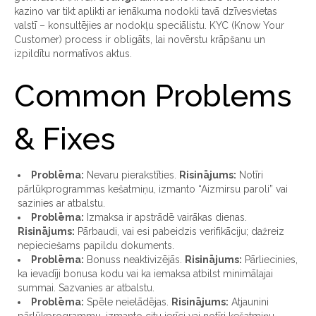
kazino var tikt aplikti ar ienākuma nodokli tavā dzīvesvietas
valstī – konsultējies ar nodokļu speciālistu. KYC (Know Your
Customer) process ir obligāts, lai novērstu krāpšanu un
izpildītu normatīvos aktus.
Common Problems
& Fixes
Problēma:
Nevaru pierakstīties.
Risinājums:
Notīri
pārlūkprogrammas kešatmiņu, izmanto “Aizmirsu paroli” vai
sazinies ar atbalstu.
Problēma:
Izmaksa ir apstrādē vairākas dienas.
Risinājums:
Pārbaudi, vai esi pabeidzis verifikāciju; dažreiz
nepieciešams papildu dokuments.
Problēma:
Bonuss neaktivizējās.
Risinājums:
Pārliecinies,
ka ievadīji bonusa kodu vai ka iemaksa atbilst minimālajai
summai. Sazvanies ar atbalstu.
Problēma:
Spēle neielādējas.
Risinājums:
Atjaunini