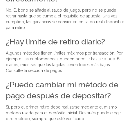
No. El bono se añade al saldo de juego, pero no se puede
retirar hasta que se cumpla el requisito de apuesta. Una vez
cumplido, las ganancias se convierten en saldo real disponible
para retiro.
¿Hay límite de retiro diario?
Algunos métodos tienen límites máximos por transacción. Por
ejemplo, las criptomonedas pueden permitir hasta 10 000 €
diarios, mientras que las tarjetas tienen topes más bajos.
Consulte la sección de pagos.
¿Puedo cambiar mi método de
pago después de depositar?
Sí, pero el primer retiro debe realizarse mediante el mismo
método usado para el depósito inicial. Después puede elegir
otro método, siempre que esté verificado.