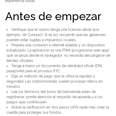
experiencia fluida.
Antes de empezar
Verifique que el casino tenga una licencia válida (por
ejemplo, de Curazao). Si es así, recuerde que las ganancias
pueden estar sujetas a impuestos locales.
Prepare una conexión a internet estable y un dispositivo
actualizado. La aplicación es una PWA (progressive web app)
que se lanza desde el navegador, no necesita descargarse de
tiendas oficiales.
Tenga a mano un documento de identidad oficial (DNI,
pasaporte) para el proceso KYC.
Elija un método de pago que le ofrezca rapidez y
seguridad. Las criptomonedas suelen procesar retiros en
minutos.
Lea los términos del bono de bienvenida antes de
registrarse: preste atención al requisito de apuesta y a los
juegos que contribuyen.
Active la verificación en dos pasos (2FA) nada más crear la
cuenta para proteger sus fondos.