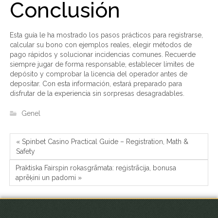
Conclusión
Esta guía le ha mostrado los pasos prácticos para registrarse,
calcular su bono con ejemplos reales, elegir métodos de
pago rápidos y solucionar incidencias comunes. Recuerde
siempre jugar de forma responsable, establecer límites de
depósito y comprobar la licencia del operador antes de
depositar. Con esta información, estará preparado para
disfrutar de la experiencia sin sorpresas desagradables.
Genel
« Spinbet Casino Practical Guide – Registration, Math &
Safety
Praktiska Fairspin rokasgrāmata: reģistrācija, bonusa
aprēķini un padomi »