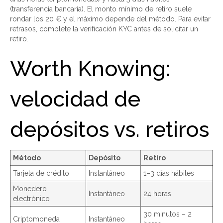
(transferencia bancaria). El monto mínimo de retiro suele
rondar los 20 € y el máximo depende del método. Para evitar
retrasos, complete la verificación KYC antes de solicitar un
retiro.
Worth Knowing:
velocidad de
depósitos vs. retiros
Método
Depósito
Retiro
Tarjeta de crédito
Instantáneo
1–3 días hábiles
Monedero
Instantáneo
24 horas
electrónico
30 minutos – 2
Criptomoneda
Instantáneo