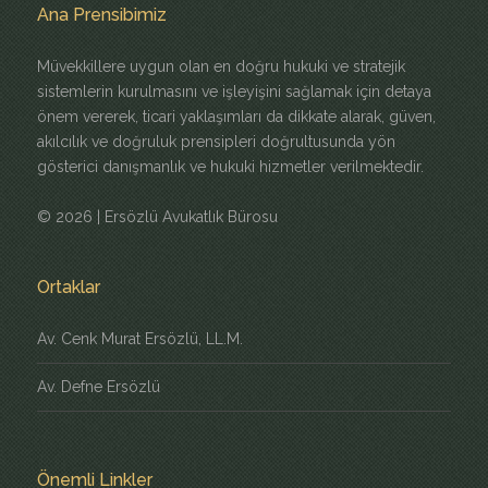
Ana Prensibimiz
Müvekkillere uygun olan en doğru hukuki ve stratejik
sistemlerin kurulmasını ve işleyişini sağlamak için detaya
önem vererek, ticari yaklaşımları da dikkate alarak, güven,
akılcılık ve doğruluk prensipleri doğrultusunda yön
gösterici danışmanlık ve hukuki hizmetler verilmektedir.
©
2026 | Ersözlü Avukatlık Bürosu
Ortaklar
Av. Cenk Murat Ersözlü, LL.M.
Av. Defne Ersözlü
Önemli Linkler