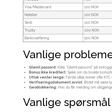
Visa/Mastercard
100 NOK
Neteller
100 NOK
Skrill
100 NOK
Trustly
200 NOK
Bankoverføring
500 NOK
Vanlige probleme
Glemt passord:
Klikk “Glemt passord” på innloggi
Bonus ikke kreditert:
Sjekk om du brukte bonusfø
Uttak venter lenge:
Første uttak krever ofte KYC
Verifiseringsdokument avvist:
Bildet må være ty
Geoblokkering:
Hvis du får melding om utilgjenge
Vanlige spørsmål