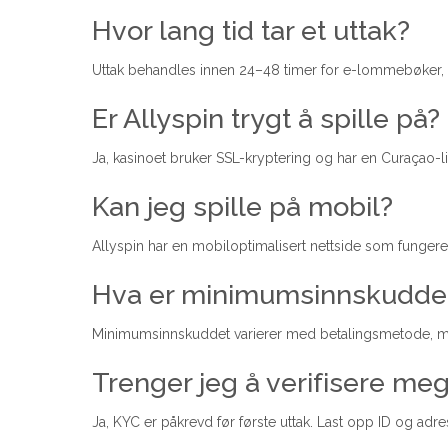
Hvor lang tid tar et uttak?
Uttak behandles innen 24–48 timer for e-lommebøker, 1–
Er Allyspin trygt å spille på?
Ja, kasinoet bruker SSL-kryptering og har en Curaçao-lis
Kan jeg spille på mobil?
Allyspin har en mobiloptimalisert nettside som fungere
Hva er minimumsinnskudde
Minimumsinnskuddet varierer med betalingsmetode, me
Trenger jeg å verifisere meg
Ja, KYC er påkrevd før første uttak. Last opp ID og adre