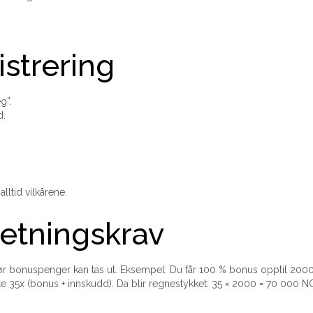
istrering
g”.
d.
ltid vilkårene.
setningskrav
 bonuspenger kan tas ut. Eksempel: Du får 100 % bonus opptil 2000
5x (bonus + innskudd). Da blir regnestykket: 35 × 2000 = 70 000 NOK