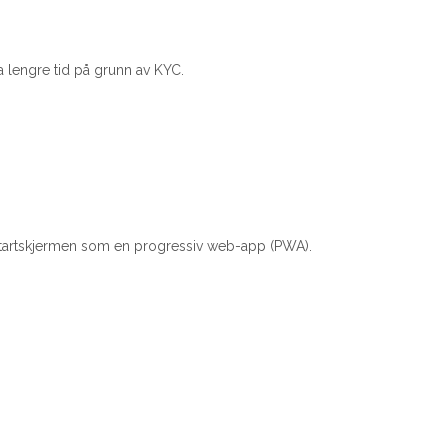
a lengre tid på grunn av KYC.
l startskjermen som en progressiv web-app (PWA).