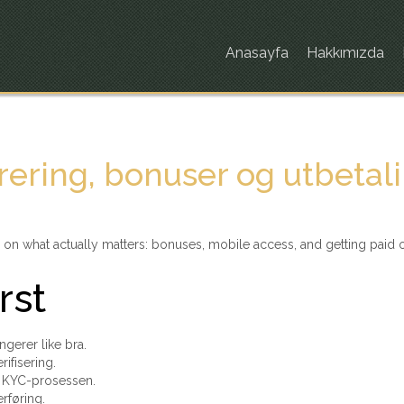
Anasayfa
Hakkımızda
trering, bonuser og utbetal
on what actually matters: bonuses, mobile access, and getting paid o
rst
ngerer like bra.
ifisering.
or KYC-prosessen.
rføring.