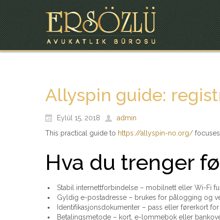
Allyspin guide: regis
Eylül 15, 2018
admin
This practical guide to
https://allyspin-no.org/
focuses 
Hva du trenger fø
Stabil internettforbindelse – mobilnett eller Wi-Fi fu
Gyldig e-postadresse – brukes for pålogging og ver
Identifikasjonsdokumenter – pass eller førerkort f
Betalingsmetode – kort, e-lommebok eller bankove