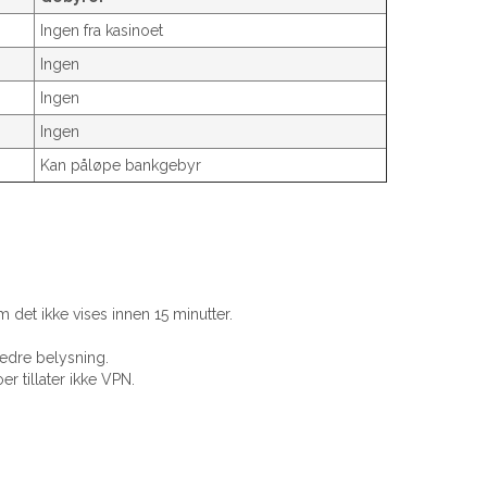
Ingen fra kasinoet
Ingen
Ingen
Ingen
Kan påløpe bankgebyr
et ikke vises innen 15 minutter.
bedre belysning.
r tillater ikke VPN.