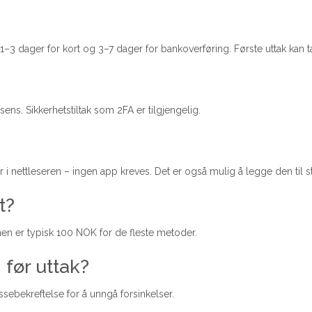
3 dager for kort og 3–7 dager for bankoverføring. Første uttak kan t
ens. Sikkerhetstiltak som 2FA er tilgjengelig.
r i nettleseren – ingen app kreves. Det er også mulig å legge den ti
t?
n er typisk 100 NOK for de fleste metoder.
 før uttak?
ssebekreftelse for å unngå forsinkelser.