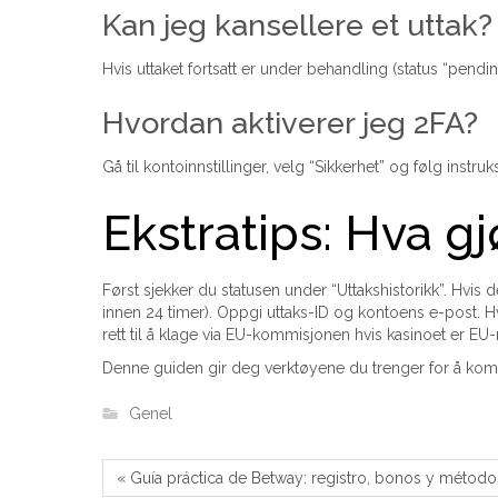
Kan jeg kansellere et uttak?
Hvis uttaket fortsatt er under behandling (status “pendin
Hvordan aktiverer jeg 2FA?
Gå til kontoinnstillinger, velg “Sikkerhet” og følg inst
Ekstratips: Hva gj
Først sjekker du statusen under “Uttakshistorikk”. Hvis 
innen 24 timer). Oppgi uttaks-ID og kontoens e-post. Hv
rett til å klage via EU-kommisjonen hvis kasinoet er EU-r
Denne guiden gir deg verktøyene du trenger for å komme 
Genel
« Guía práctica de Betway: registro, bonos y métod