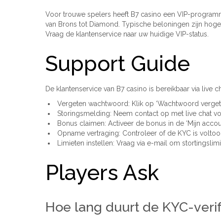
Voor trouwe spelers heeft B7 casino een VIP-programma
van Brons tot Diamond. Typische beloningen zijn hog
Vraag de klantenservice naar uw huidige VIP-status.
Support Guide
De klantenservice van B7 casino is bereikbaar via live c
Vergeten wachtwoord: Klik op ‘Wachtwoord vergete
Storingsmelding: Neem contact op met live chat v
Bonus claimen: Activeer de bonus in de ‘Mijn accoun
Opname vertraging: Controleer of de KYC is voltoo
Limieten instellen: Vraag via e-mail om stortingslim
Players Ask
Hoe lang duurt de KYC-verif