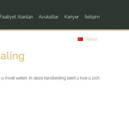
Faaliyet Alanları
Avukatlar
Kariyer
İletişim
Türkçe
taling
e u moet weten. In deze handleiding leert u hoe u zich