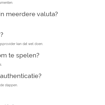
cumenten.
in meerdere valuta?
s?
gsprovider kan dat wel doen.
 om te spelen?
s.
authenticatie?
 de stappen.
?