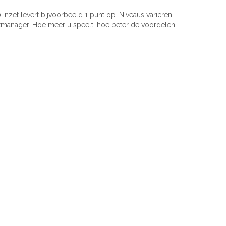
nzet levert bijvoorbeeld 1 punt op. Niveaus variëren
manager. Hoe meer u speelt, hoe beter de voordelen.