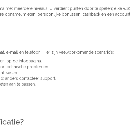
 met meerdere niveaus. U verdient punten door te spelen; elke €10 i
ere opnamelimieten, persoonlijke bonussen, cashback en een account
hat, e-mail en telefoon. Hier zijn veelvoorkomende scenario’s:
n’ op de inlogpagina.
oor technische problemen.
t’ sectie.
id; anders contacteer support.
ieten aan te passen.
icatie?