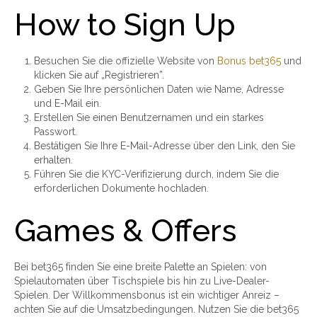
How to Sign Up
Besuchen Sie die offizielle Website von
Bonus bet365
und
klicken Sie auf „Registrieren”.
Geben Sie Ihre persönlichen Daten wie Name, Adresse
und E-Mail ein.
Erstellen Sie einen Benutzernamen und ein starkes
Passwort.
Bestätigen Sie Ihre E-Mail-Adresse über den Link, den Sie
erhalten.
Führen Sie die KYC-Verifizierung durch, indem Sie die
erforderlichen Dokumente hochladen.
Games & Offers
Bei bet365 finden Sie eine breite Palette an Spielen: von
Spielautomaten über Tischspiele bis hin zu Live-Dealer-
Spielen. Der Willkommensbonus ist ein wichtiger Anreiz –
achten Sie auf die Umsatzbedingungen. Nutzen Sie die bet365