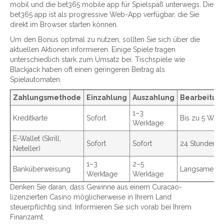
mobil und die bet365 mobile app für Spielspaß unterwegs. Die
bet365 app ist als progressive Web-App verfügbar, die Sie
direkt im Browser starten können.
Um den Bonus optimal zu nutzen, sollten Sie sich über die
aktuellen Aktionen informieren. Einige Spiele tragen
unterschiedlich stark zum Umsatz bei. Tischspiele wie
Blackjack haben oft einen geringeren Beitrag als
Spielautomaten.
Zahlungsmethode
Einzahlung
Auszahlung
Bearbeitung
1–3
Kreditkarte
Sofort
Bis zu 5 Wer
Werktage
E-Wallet (Skrill,
Sofort
Sofort
24 Stunden
Neteller)
1–3
2–5
Banküberweisung
Langsamer
Werktage
Werktage
Denken Sie daran, dass Gewinne aus einem Curacao-
lizenzierten Casino möglicherweise in Ihrem Land
steuerpflichtig sind. Informieren Sie sich vorab bei Ihrem
Finanzamt.